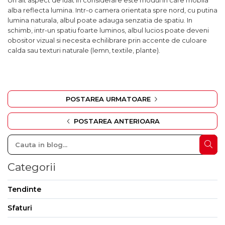
Un alt aspect de luat in considerare este modul in care mobila
alba reflecta lumina. Intr-o camera orientata spre nord, cu putina
lumina naturala, albul poate adauga senzatia de spatiu. In
schimb, intr-un spatiu foarte luminos, albul lucios poate deveni
obositor vizual si necesita echilibrare prin accente de culoare
calda sau texturi naturale (lemn, textile, plante).
POSTAREA URMATOARE
POSTAREA ANTERIOARA
Categorii
Tendinte
Sfaturi