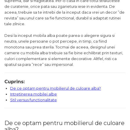
suprema, dar si fragilitatea. Intr-o casa in care totul straluceste
de curatenie, orice pata sau zgarietura iese in evidenta. De
aceea, trebuie sa te intrebi de la inceput daca vrei un decor ”de
revista” sau unul care sa fie functional, durabil si adaptat rutinei
tale zilnice.
Desi la inceput mobila alba poate parea o alegere sigura si
neutra, unele persoane o pot percepe, in timp, ca fiind
monotona sau prea sterila. Tocmai de aceea, designul unei
camere cu mobila alba trebuie sa fie bine echilibrat prin texturi,
culori complementare si elemente decorative. Altfel, risti ca
spatiul sa para ”rece” sau impersonal.
Cuprins:
De ce optam pentru mobilierul de culoare alba?
Intretinerea mobilei albe
Stil versus functionalitate
De ce optam pentru mobilierul de culoare
alba?