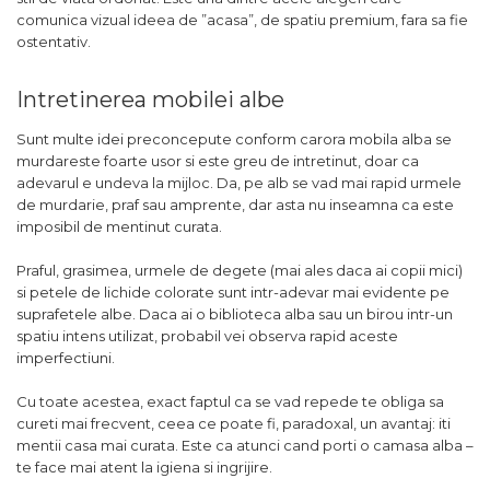
comunica vizual ideea de ”acasa”, de spatiu premium, fara sa fie
ostentativ.
Intretinerea mobilei albe
Sunt multe idei preconcepute conform carora mobila alba se
murdareste foarte usor si este greu de intretinut, doar ca
adevarul e undeva la mijloc. Da, pe alb se vad mai rapid urmele
de murdarie, praf sau amprente, dar asta nu inseamna ca este
imposibil de mentinut curata.
Praful, grasimea, urmele de degete (mai ales daca ai copii mici)
si petele de lichide colorate sunt intr-adevar mai evidente pe
suprafetele albe. Daca ai o biblioteca alba sau un birou intr-un
spatiu intens utilizat, probabil vei observa rapid aceste
imperfectiuni.
Cu toate acestea, exact faptul ca se vad repede te obliga sa
cureti mai frecvent, ceea ce poate fi, paradoxal, un avantaj: iti
mentii casa mai curata. Este ca atunci cand porti o camasa alba –
te face mai atent la igiena si ingrijire.