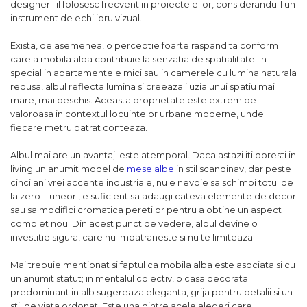
designerii il folosesc frecvent in proiectele lor, considerandu-l un
instrument de echilibru vizual.
Exista, de asemenea, o perceptie foarte raspandita conform
careia mobila alba contribuie la senzatia de spatialitate. In
special in apartamentele mici sau in camerele cu lumina naturala
redusa, albul reflecta lumina si creeaza iluzia unui spatiu mai
mare, mai deschis. Aceasta proprietate este extrem de
valoroasa in contextul locuintelor urbane moderne, unde
fiecare metru patrat conteaza.
Albul mai are un avantaj: este atemporal. Daca astazi iti doresti in
living un anumit model de
mese albe
in stil scandinav, dar peste
cinci ani vrei accente industriale, nu e nevoie sa schimbi totul de
la zero – uneori, e suficient sa adaugi cateva elemente de decor
sau sa modifici cromatica peretilor pentru a obtine un aspect
complet nou. Din acest punct de vedere, albul devine o
investitie sigura, care nu imbatraneste si nu te limiteaza.
Mai trebuie mentionat si faptul ca mobila alba este asociata si cu
un anumit statut; in mentalul colectiv, o casa decorata
predominant in alb sugereaza eleganta, grija pentru detalii si un
stil de viata ordonat. Este una dintre acele alegeri care