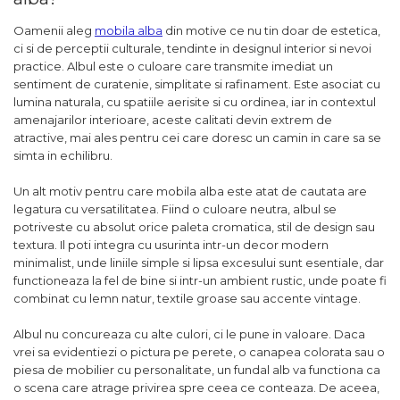
Oamenii aleg
mobila alba
din motive ce nu tin doar de estetica,
ci si de perceptii culturale, tendinte in designul interior si nevoi
practice. Albul este o culoare care transmite imediat un
sentiment de curatenie, simplitate si rafinament. Este asociat cu
lumina naturala, cu spatiile aerisite si cu ordinea, iar in contextul
amenajarilor interioare, aceste calitati devin extrem de
atractive, mai ales pentru cei care doresc un camin in care sa se
simta in echilibru.
Un alt motiv pentru care mobila alba este atat de cautata are
legatura cu versatilitatea. Fiind o culoare neutra, albul se
potriveste cu absolut orice paleta cromatica, stil de design sau
textura. Il poti integra cu usurinta intr-un decor modern
minimalist, unde liniile simple si lipsa excesului sunt esentiale, dar
functioneaza la fel de bine si intr-un ambient rustic, unde poate fi
combinat cu lemn natur, textile groase sau accente vintage.
Albul nu concureaza cu alte culori, ci le pune in valoare. Daca
vrei sa evidentiezi o pictura pe perete, o canapea colorata sau o
piesa de mobilier cu personalitate, un fundal alb va functiona ca
o scena care atrage privirea spre ceea ce conteaza. De aceea,