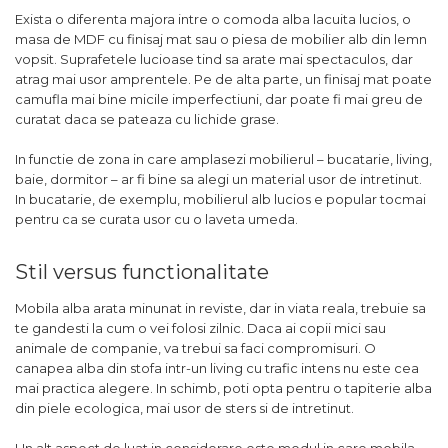
Exista o diferenta majora intre o comoda alba lacuita lucios, o
masa de MDF cu finisaj mat sau o piesa de mobilier alb din lemn
vopsit. Suprafetele lucioase tind sa arate mai spectaculos, dar
atrag mai usor amprentele. Pe de alta parte, un finisaj mat poate
camufla mai bine micile imperfectiuni, dar poate fi mai greu de
curatat daca se pateaza cu lichide grase.
In functie de zona in care amplasezi mobilierul – bucatarie, living,
baie, dormitor – ar fi bine sa alegi un material usor de intretinut.
In bucatarie, de exemplu, mobilierul alb lucios e popular tocmai
pentru ca se curata usor cu o laveta umeda.
Stil versus functionalitate
Mobila alba arata minunat in reviste, dar in viata reala, trebuie sa
te gandesti la cum o vei folosi zilnic. Daca ai copii mici sau
animale de companie, va trebui sa faci compromisuri. O
canapea alba din stofa intr-un living cu trafic intens nu este cea
mai practica alegere. In schimb, poti opta pentru o tapiterie alba
din piele ecologica, mai usor de sters si de intretinut.