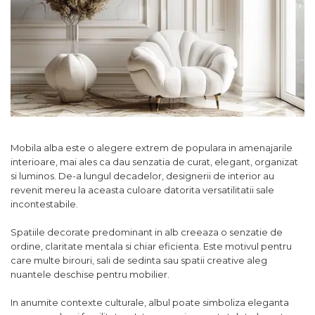
Comode TV
160x200
Colectia RIVA
Somiere PAL
Accesorii Mobila
140x200
Mese Living
Colectia TIFFANY
Curatare Si Protectie
90x200
Masute Cafea
Colectia KALE
Vezi toate
Scaune Living
Colectia TAIDA
Taburet Living
Colectia SANDO
Scaune Tapitate
Colectia MISA
Mese Si Scaune
Colectia PETRA
Mobila alba este o alegere extrem de populara in amenajarile
Curatare Si Protectie
interioare, mai ales ca dau senzatia de curat, elegant, organizat
Colectia BELISSIMO
si luminos. De-a lungul decadelor, designerii de interior au
Colectia HAMLET
revenit mereu la aceasta culoare datorita versatilitatii sale
incontestabile.
Colectia HORIZON
Spatiile decorate predominant in alb creeaza o senzatie de
Colectia COMO
ordine, claritate mentala si chiar eficienta. Este motivul pentru
Colectia BELLA
care multe birouri, sali de sedinta sau spatii creative aleg
nuantele deschise pentru mobilier.
In anumite contexte culturale, albul poate simboliza eleganta