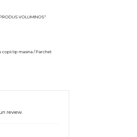
ea "PRODUS VOLUMINOS".
u copii tip masina / Parchet
un review.