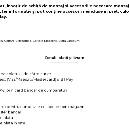
t, însoțit de schiță de montaj și accesoriile necesare montaj
cter informativ și pot conține accesorii neincluse în preț, culo
lay.
ia
,
Coltare Extensibile
,
Coltare Moderne
,
Extra Discount
Detalii plată și livrare
rea coletului de către curier
tesc (Visa/Maestro/Mastercard) si BT Pay
 0%) prin card bancar de cumpărături
ard) pentru comenzile cu ridicare din magazin
ansfer bancar
e plata
 plata in rate