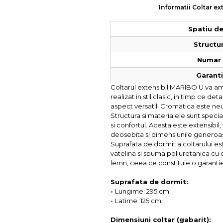
Informatii Coltar e
Spatiu de
Structur
Numar 
Garantie
Coltarul extensibil MARIBO U va am
realizat in stil clasic, in timp ce det
aspect versatil. Cromatica este neu
Structura si materialele sunt specia
si confortul. Acesta este extensibil
deosebita si dimensiunile generoase
Suprafata de dormit a coltarului est
vatelina si spuma poliuretanica cu d
lemn, ceea ce constituie o garantie 
Suprafata de dormit:
•
Lungime: 295 cm
•
Latime: 125 cm
Dimensiuni coltar (gabarit):