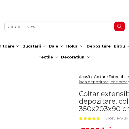
itoare
Bucătării
Baie
Holuri
Depozitare
Birou
Textile
Decoratiuni
Acasă /
Coltare Extensibile
lada depozitare, colt drea
Coltar extensib
depozitare, col
350x203x90 
5 Review-uri