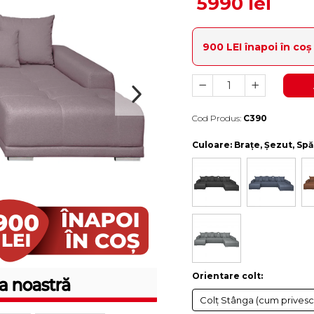
5990 lei
900 LEI înapoi în co
Cod Produs:
C390
Durata de livrare:
10-15 zile lucratoare
Culoare
: Brațe, Șezut, Sp
Orientare colt
:
Colț Stânga (cum privesc