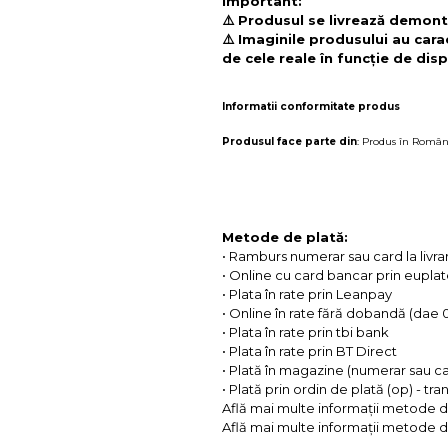
Important:
⚠️ Produsul se livrează demonta
⚠️ Imaginile produsului au cara
de cele reale în funcție de disp
Informatii conformitate produs
Produsul face parte din
:
Produs în Român
Metode de plată:
• Ramburs numerar sau card la livra
• Online cu card bancar prin eupla
• Plata în rate prin Leanpay
• Online în rate fără dobandă (dae
• Plata în rate prin tbi bank
• Plata în rate prin BT Direct
• Plată în magazine (numerar sau c
• Plată prin ordin de plată (op) - tr
Află mai multe informații metode d
Află mai multe informații metode de