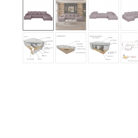
Colectia COMO
Colectia BELLA