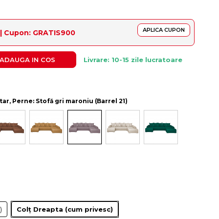
APLICA CUPON
ș | Cupon: GRATIS900
ADAUGA IN COS
Livrare: 10-15 zile lucratoare
ătar, Perne: Stofă gri maroniu (Barrel 21)
)
Colț Dreapta (cum privesc)