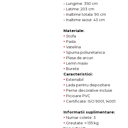
•
Lungime: 350 cm
•
Latime: 203 cm
•
Inaltime totala: 90 cm
•
Inaltime sezut: 43 cm
Materiale:
•
Stofa
•
Pasla
•
Vatelina
•
Spuma poliuretanica
•
Plasa de arcuri
•
Lemn masiv
•
Burete
Caracteristici:
•
Extensibil
•
Lada pentru depozitare
•
Perne decorative incluse
•
Picioare PVC
•
Certificate: ISO 9001, 14001
Informatii suplimentare:
•
Numar colete: 3
•
Greutate: ≈ 135 kg