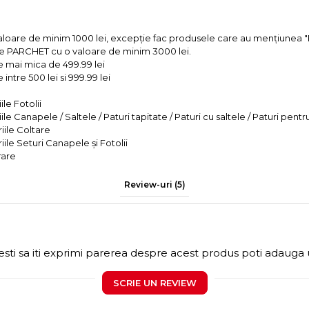
valoare de minim 1000 lei, excepție fac produsele care au mențiun
e PARCHET cu o valoare de minim 3000 lei.
e mai mica de 499.99 lei
intre 500 lei si 999.99 lei
le Fotolii
le Canapele / Saltele / Paturi tapitate / Paturi cu saltele / Paturi pentr
iile Coltare
iile Seturi Canapele și Fotolii
rare
Review-uri
(5)
sti sa iti exprimi parerea despre acest produs poti adauga 
SCRIE UN REVIEW