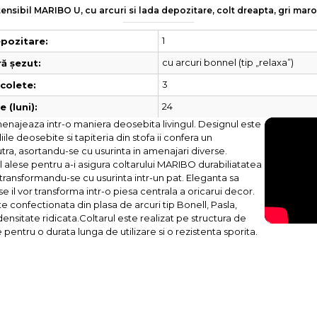
xtensibil MARIBO U, cu arcuri si lada depozitare, colt dreapta, gri ma
1
pozitare:
cu arcuri bonnel (tip „relaxa”)
ă șezut:
3
colete:
24
 (luni):
enajeaza intr-o maniera deosebita livingul. Designul este
aliile deosebite si tapiteria din stofa ii confera un
tra, asortandu-se cu usurinta in amenajari diverse.
l alese pentru a-i asigura coltarului MARIBO durabiliatatea
, transformandu-se cu usurinta intr-un pat. Eleganta sa
 il vor transforma intr-o piesa centrala a oricarui decor.
e confectionata din plasa de arcuri tip Bonell, Pasla,
ensitate ridicata.Coltarul este realizat pe structura de
pentru o durata lunga de utilizare si o rezistenta sporita.