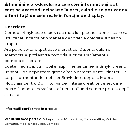
⚠️ Imaginile produsului au caracter informativ și pot
conține accesorii neincluse în preț, culorile se pot vedea
diferit față de cele reale în funcție de display.
Descriere:
Comoda Smyk este o piesa de mobilier practica pentru camera
unui tanar, incanta prin manere decorative colorate si design
simplu.
Are patru sertare spatioase si practice. Datorita culorilor
atemporale, poti asorta comoda la orice aranjament. O
comoda cu sertare
poate fi echipat cu mobilier suplimentar din seria Smyk, creand
un spatiu de depozitare grozav intr-o camera pentru tineret. Un
corp suplimentar de mobilier Smyk din categoria
Mobila
Modulara pentru Dormitor
va permite sa creati orice set care
poate fi adaptat nevoilor si dimensiunii unei camere pentru copii
sau tineri.
Informatii conformitate produs
Produsul face parte din
:
Depozitare
,
Mobila Alba
,
Comode Albe
,
Mobilier
Dormitor
,
Mobila Modulara
,
Comode