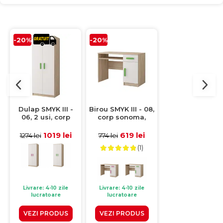
-20%
-20%
-20%
Dulap SMYK III -
Birou SMYK III - 08,
Noptiera SMYK II
06, 2 usi, corp
corp sonoma,
22, 2 sertare, c
sonoma, front, alb,
front alb, verde,
sonoma, front al
verde, 80x50x193
110x76x50 cm
roz, 55x44x51 c
1019 lei
619 lei
299 lei
1274 lei
774 lei
374 lei
cm
(1)
Livrare: 4-10 zile
Livrare: 4-10 zile
Livrare: 4-10 zile
lucratoare
lucratoare
lucratoare
VEZI PRODUS
VEZI PRODUS
VEZI PRODUS