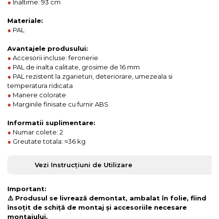
●
Inaltime: 93 cm
Materiale:
●
PAL
Avantajele produsului:
●
Accesorii incluse: feronerie
●
PAL de inalta calitate, grosime de 16 mm
●
PAL rezistent la zgarieturi, deteriorare, umezeala si
temperatura ridicata
●
Manere colorate
●
Marginile finisate cu furnir ABS
Informatii suplimentare:
●
Numar colete: 2
●
Greutate totala: ≈36 kg
Vezi Instrucțiuni de Utilizare
Important:
⚠️ Produsul se livrează demontat, ambalat în folie, fiind
însoțit de schiță de montaj și accesoriile necesare
montajului.