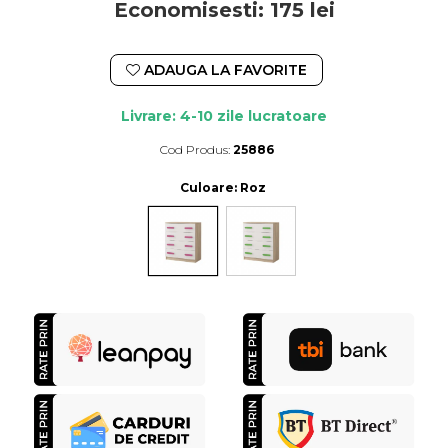
Economisesti:
175
lei
ADAUGA LA FAVORITE
Livrare: 4-10 zile lucratoare
Cod Produs:
25886
Durata de livrare:
4-10 zile lucratoare
Culoare
: Roz