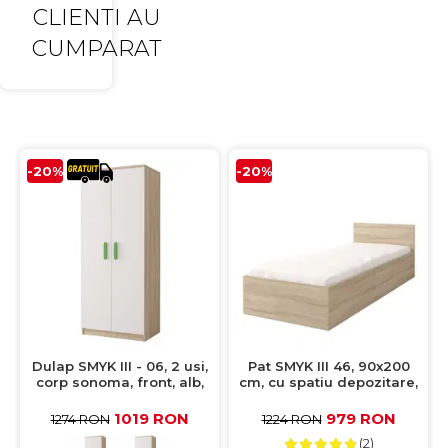
CLIENTI AU
CUMPARAT
-20%
-20%
Dulap SMYK III - 06, 2 usi,
Pat SMYK III 46, 90x200
corp sonoma, front, alb,
cm, cu spatiu depozitare,
verde, 80x50x193 cm
stejar sonoma
1019 RON
979 RON
1274 RON
1224 RON
(2)