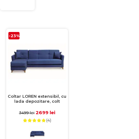
-23%
Coltar LOREN extensibil, cu
lada depozitare, colt
interschimbabil, albastru,
240x143x85 cm
2699 lei
3499 lei
(4)