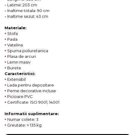
•
Latime: 203 cm
•
Inaltime totala: 90 cm
•
Inaltime sezut: 43 cm
Materiale:
•
Stofa
•
Pasla
•
Vatelina
•
Spuma poliuretanica
•
Plasa de arcuri
•
Lemn masiv
•
Burete
Caracteristici:
•
Extensibil
•
Lada pentru depozitare
•
Perne decorative incluse
•
Picioare PVC
•
Certificate: ISO 9001, 14001
Informatii suplimentare:
•
Numar colete: 3
•
Greutate: ≈ 135 kg