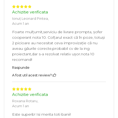
Achizitie verificata
Ionuț Leonard Pintea,
Acum 1 an
Foarte mulțumit,serviciu de livrare prompta, șofer
cooperant nota 10. Colțarul exact că în poze, totuși
2 picioare au necesitat ceva improvizație că nu
aveau găurile corecte,probabil cv de la ing
proiectant,dar s-a rezolvat relativ ușor.nota 10
recomand!
Raspunde
A fost util acest review?
Achizitie verificata
Roxana Rotaru,
Acum 1 an
Este superb! Isi merita toti banii!