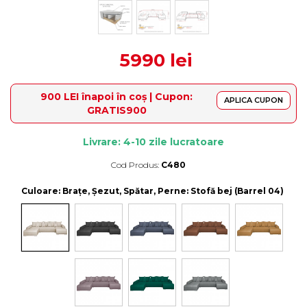
5990 lei
900 LEI înapoi în coș | Cupon:
APLICA CUPON
GRATIS900
Livrare: 4-10 zile lucratoare
Cod Produs:
C480
Durata de livrare:
4-10 zile lucratoare
Culoare
: Brațe, Șezut, Spătar, Perne: Stofă bej (Barrel 04)