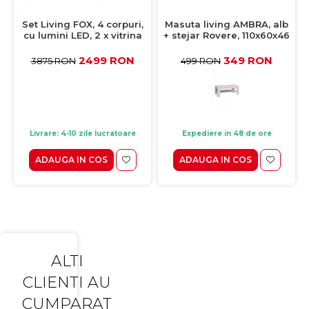
Set Living FOX, 4 corpuri,
Masuta living AMBRA, alb
cu lumini LED, 2 x vitrina
+ stejar Rovere, 110x60x46
FOX2, comoda FOX4,
cm
etajera FOX6, corp eger,
2499 RON
349 RON
3875 RON
499 RON
fronturi MDF eger + negru,
325x39x201 cm
Livrare: 4-10 zile lucratoare
Expediere in 48 de ore
ADAUGA IN COS
ADAUGA IN COS
ALTI
CLIENTI AU
CUMPARAT