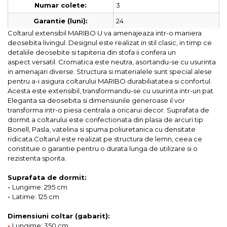
3
Numar colete:
24
Garantie (luni):
Coltarul extensibil MARIBO U va amenajeaza intr-o maniera
deosebita livingul. Designul este realizat in stil clasic, in timp ce
detaliile deosebite si tapiteria din stofa ii confera un
aspect versatil. Cromatica este neutra, asortandu-se cu usurinta
in amenajari diverse. Structura si materialele sunt special alese
pentru a-i asigura coltarului MARIBO durabiliatatea si confortul.
Acesta este extensibil, transformandu-se cu usurinta intr-un pat.
Eleganta sa deosebita si dimensiunile generoase il vor
transforma intr-o piesa centrala a oricarui decor. Suprafata de
dormit a coltarului este confectionata din plasa de arcuri tip
Bonell, Pasla, vatelina si spuma poliuretanica cu densitate
ridicata.Coltarul este realizat pe structura de lemn, ceea ce
constituie o garantie pentru o durata lunga de utilizare si o
rezistenta sporita.
Suprafata de dormit:
•
Lungime: 295 cm
•
Latime: 125 cm
Dimensiuni coltar (gabarit):
•
Lungime: 350 cm