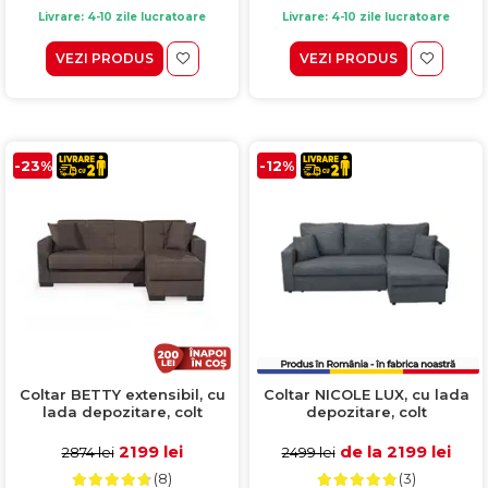
Livrare: 4-10 zile lucratoare
Livrare: 4-10 zile lucratoare
VEZI PRODUS
VEZI PRODUS
-23%
-12%
Coltar BETTY extensibil, cu
Coltar NICOLE LUX, cu lada
lada depozitare, colt
depozitare, colt
interschimbabil, maro,
interschimbabil, gri inchis,
212x145x80 cm
225x145x82 cm
2199 lei
de la 2199 lei
2874 lei
2499 lei
(8)
(3)