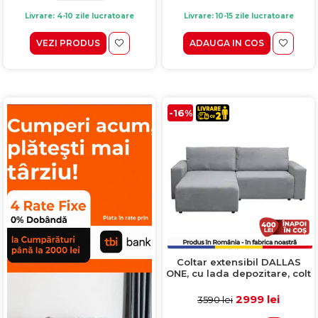
Livrare: 4-10 zile lucratoare
Livrare: 10-15 zile lucratoare
VEZI PRODUS
ADAUGA IN COS
-16%
Coltar extensibil DALLAS
ONE, cu lada depozitare, colt
interschimbabil, gri deschis,
258x173x90 cm
2999 lei
3590 lei