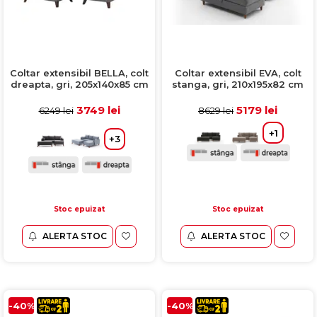
Coltar extensibil BELLA, colt
Coltar extensibil EVA, colt
dreapta, gri, 205x140x85 cm
stanga, gri, 210x195x82 cm
3749 lei
5179 lei
6249 lei
8629 lei
+1
+3
Stoc epuizat
Stoc epuizat
ALERTA STOC
ALERTA STOC
-40%
-40%