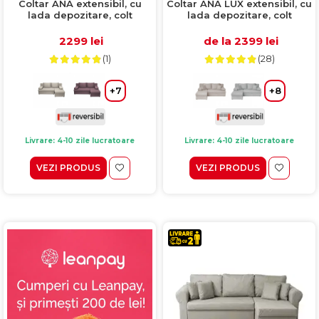
Coltar ANA extensibil, cu
Coltar ANA LUX extensibil, cu
lada depozitare, colt
lada depozitare, colt
interschimbabil, rosu + bej,
interschimbabil, bej,
200x140x83 cm
200x140x83 cm
2299 lei
de la 2399 lei
(1)
(28)
+7
+8
Livrare: 4-10 zile lucratoare
Livrare: 4-10 zile lucratoare
VEZI PRODUS
VEZI PRODUS