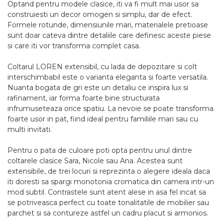
Optand pentru modele clasice, iti va fi mult mai usor sa
construiesti un decor omogen si simplu, dar de efect.
Formele rotunde, dimensiunile mari, materialele pretioase
sunt doar cateva dintre detaliile care definesc aceste piese
si care iti vor transforma complet casa.
Coltarul LOREN extensibil, cu lada de depozitare si colt
interschimbabil este o varianta eleganta si foarte versatila.
Nuanta bogata de gri este un detaliu ce inspira lux si
rafinament, iar forma foarte bine structurata
infrumuseteaza orice spatiu. La nevoie se poate transforma
foarte usor in pat, fiind ideal pentru familiile mari sau cu
multi invitati.
Pentru o pata de culoare poti opta pentru unul dintre
coltarele clasice Sara, Nicole sau Ana. Acestea sunt
extensibile, de trei locuri si reprezinta o alegere ideala daca
iti doresti sa spargi monotonia cromatica din camera intr-un
mod subtil. Contrastele sunt atent alese in asa fel incat sa
se potriveasca perfect cu toate tonalitatile de mobilier sau
parchet si sa contureze astfel un cadru placut si armonios.