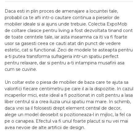
Daca esti in plin proces de amenajare a locuintei tale,
probabil ca te afli intr-o cautare continua a pieselor de
mobilier ideale si ai ajuns unde trebuie. Colectia ExpoMob
de coltare clasice pentru living a fost dezvoltata tinand cont
de toate cerintele tale, iar asta inseamna ca iti va fi foarte
usor sa gasesti ceea ce cauti atat din punct de vedere
estetic, cat si functional. Zeci de modele te asteapta pentru
a-ti putea transforma sufrageria intr-un spatiu perfect
pentru relaxare, dar si pentru a-ti intampina musafirii asa
cum se cuvine.
Un coltar este o piesa de mobilier de baza care te ajuta sa
valorifici fiecare centimetru pe care il ai la dispozitie. In cazul
incaperilor mici, este ideal a fi pozitionat in colt pentru a lasa
liber centrul si a crea iluzia unui spatiu mai mare. In schimb,
daca vrei sa il folosesti drept element central de decor,
alege un model deosebit si pozitioneaza-l in mijloc, la fel ca
pe o canapea. Efectul va fi unul foarte placut si nu vei mai
avea nevoie de alte artificii de design.