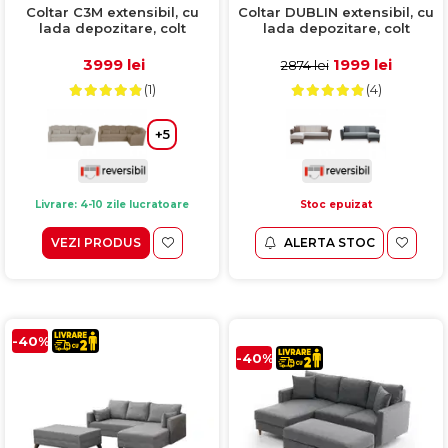
Coltar C3M extensibil, cu
Coltar DUBLIN extensibil, cu
lada depozitare, colt
lada depozitare, colt
interschimbabil, bej,
interschimbabil, gri,
270x165x100 cm
236x146x80 cm
3999 lei
1999 lei
2874 lei
(1)
(4)
+5
Livrare: 4-10 zile lucratoare
Stoc epuizat
VEZI PRODUS
ALERTA STOC
-40%
-40%