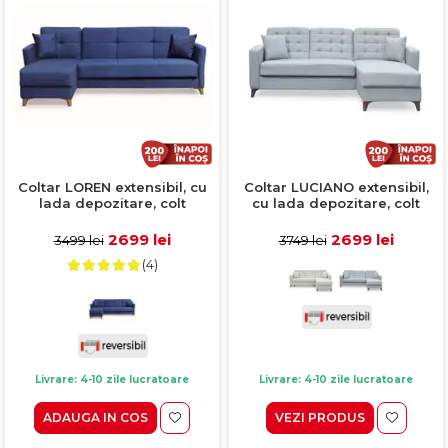
Coltar LOREN extensibil, cu
Coltar LUCIANO extensibil,
lada depozitare, colt
cu lada depozitare, colt
interschimbabil, albastru,
interschimbabil, gri,
240x143x85 cm
230x145x80 cm
2699 lei
2699 lei
3499 lei
3749 lei
(4)
Livrare: 4-10 zile lucratoare
Livrare: 4-10 zile lucratoare
ADAUGA IN COS
VEZI PRODUS