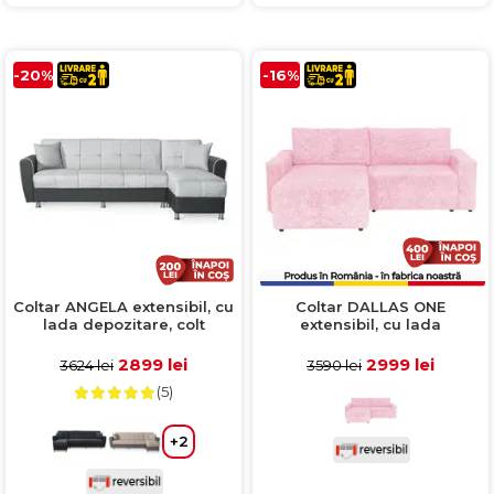
-20%
-16%
Coltar ANGELA extensibil, cu
Coltar DALLAS ONE
lada depozitare, colt
extensibil, cu lada
interschimbabil, gri,
depozitare, colt
283x165x83 cm
interschimbabil, roz,
2899 lei
2999 lei
3624 lei
3590 lei
258x173x90 cm
(5)
+2