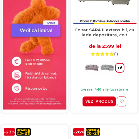
Coltar SARA II extensibil, cu
lada depozitare, colt
interschimbabil, bej,
248x143x83 cm
de la 2599 lei
(1)
+6
Livrare: 4-10 zile lucratoare
VEZI PRODUS
-23%
-28%