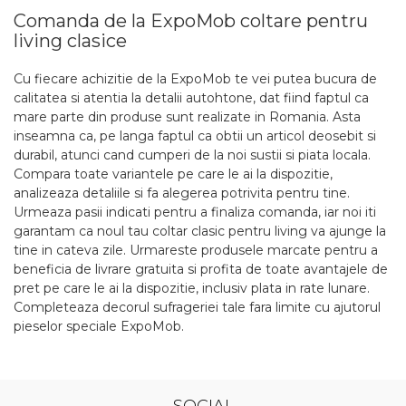
Comanda de la ExpoMob coltare pentru
living clasice
Cu fiecare achizitie de la ExpoMob te vei putea bucura de
calitatea si atentia la detalii autohtone, dat fiind faptul ca
mare parte din produse sunt realizate in Romania. Asta
inseamna ca, pe langa faptul ca obtii un articol deosebit si
durabil, atunci cand cumperi de la noi sustii si piata locala.
Compara toate variantele pe care le ai la dispozitie,
analizeaza detaliile si fa alegerea potrivita pentru tine.
Urmeaza pasii indicati pentru a finaliza comanda, iar noi iti
garantam ca noul tau coltar clasic pentru living va ajunge la
tine in cateva zile. Urmareste produsele marcate pentru a
beneficia de livrare gratuita si profita de toate avantajele de
pret pe care le ai la dispozitie, inclusiv plata in rate lunare.
Completeaza decorul sufrageriei tale fara limite cu ajutorul
pieselor speciale ExpoMob.