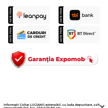
Informatii Coltar LUCIANO extensibil, cu lada depozitare, colt
interschimbabil, bej, 230x145x80 cm