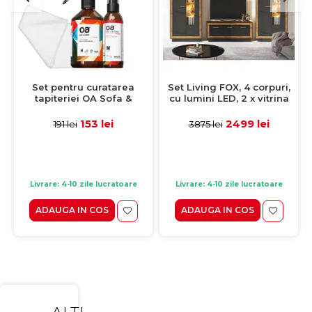
Set pentru curatarea
Set Living FOX, 4 corpuri,
tapiteriei OA Sofa &
cu lumini LED, 2 x vitrina
Eliminator 250 ml + 1
FOX2, comoda FOX4,
Laveta din microfibra
etajera FOX6, corp eger,
153 lei
2499 lei
191 lei
3875 lei
35x35 cm
fronturi MDF eger + negru,
325x39x201 cm
Livrare: 4-10 zile lucratoare
Livrare: 4-10 zile lucratoare
ADAUGA IN COS
ADAUGA IN COS