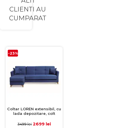
ALTI
CLIENTI AU
CUMPARAT
-23%
Coltar LOREN extensibil, cu
lada depozitare, colt
interschimbabil, albastru,
240x143x85 cm
2699 lei
3499 lei