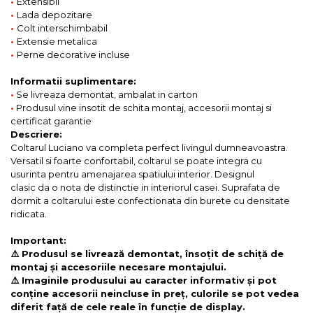
•
Extensibil
•
Lada depozitare
•
Colt interschimbabil
•
Extensie metalica
•
Perne decorative incluse
Informatii suplimentare:
•
Se livreaza demontat, ambalat in carton
•
Produsul vine insotit de schita montaj, accesorii montaj si
certificat garantie
Descriere:
Coltarul Luciano va completa perfect livingul dumneavoastra.
Versatil si foarte confortabil, coltarul se poate integra cu
usurinta pentru amenajarea spatiului interior. Designul
clasic da o nota de distinctie in interiorul casei. Suprafata de
dormit a coltarului este confectionata din burete cu densitate
ridicata.
Important:
⚠️ Produsul se livrează demontat, însoțit de schiță de
montaj și accesoriile necesare montajului.
⚠️ Imaginile produsului au caracter informativ și pot
conține accesorii neincluse în preț, culorile se pot vedea
diferit față de cele reale în funcție de display.