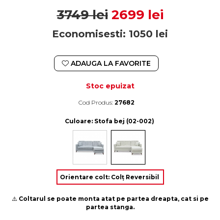
3749 lei
2699 lei
Economisesti:
1050
lei
ADAUGA LA FAVORITE
Stoc epuizat
Cod Produs:
27682
Durata de livrare:
4-10 zile lucratoare
Culoare
: Stofa bej (02-002)
Orientare colt
:
Colț Reversibil
⚠️
Coltarul se poate monta atat pe partea dreapta, cat si pe
partea stanga.