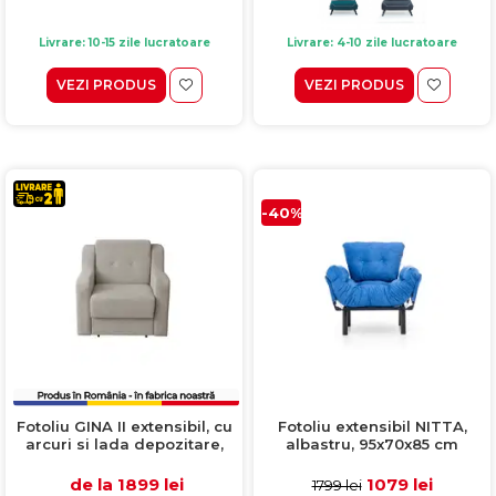
Livrare: 10-15 zile lucratoare
Livrare: 4-10 zile lucratoare
VEZI PRODUS
VEZI PRODUS
-40%
Fotoliu extensibil NITTA,
Fotoliu GINA II extensibil, cu
albastru, 95x70x85 cm
arcuri si lada depozitare,
bej, 95x100x95 cm
1079 lei
de la 1899 lei
1799 lei