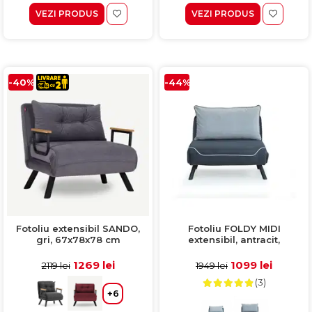
VEZI PRODUS
VEZI PRODUS
-40%
-44%
Fotoliu extensibil SANDO,
Fotoliu FOLDY MIDI
gri, 67x78x78 cm
extensibil, antracit,
100x73x85 cm
1269 lei
1099 lei
2119 lei
1949 lei
(3)
+6