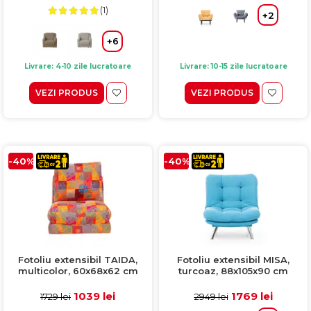
(1)
+2
+6
Livrare: 10-15 zile lucratoare
Livrare: 4-10 zile lucratoare
VEZI PRODUS
VEZI PRODUS
-40%
-40%
Fotoliu extensibil TAIDA,
Fotoliu extensibil MISA,
multicolor, 60x68x62 cm
turcoaz, 88x105x90 cm
1039 lei
1769 lei
1729 lei
2949 lei