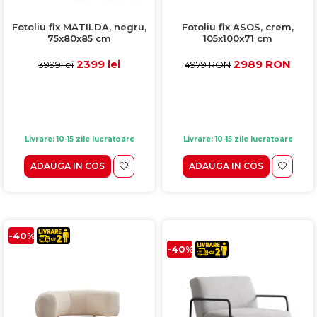
Fotoliu fix ASOS, crem,
Fotoliu fix MATILDA, negru,
105x100x71 cm
75x80x85 cm
2989 RON
2399 lei
4979 RON
3999 lei
Livrare: 10-15 zile lucratoare
Livrare: 10-15 zile lucratoare
ADAUGA IN COS
ADAUGA IN COS
-40%
-40%