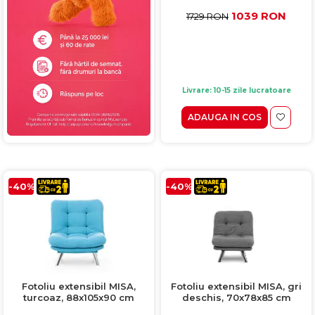
1039 RON
1729 RON
Livrare: 10-15 zile lucratoare
ADAUGA IN COS
-40%
-40%
Fotoliu extensibil MISA,
Fotoliu extensibil MISA, gri
turcoaz, 88x105x90 cm
deschis, 70x78x85 cm