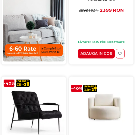
2399 RON
3999 RON
Livrare: 10-15 zile lucratoare
ADAUGA IN COS
-40%
-40%