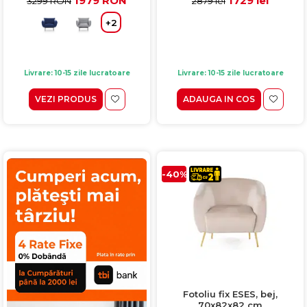
1979 RON
1729 lei
3299 RON
2879 lei
+2
Livrare: 10-15 zile lucratoare
Livrare: 10-15 zile lucratoare
VEZI PRODUS
ADAUGA IN COS
-40%
Fotoliu fix ESES, bej,
70x82x82 cm