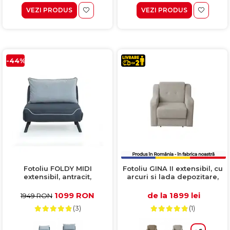
VEZI PRODUS
VEZI PRODUS
-44%
Fotoliu FOLDY MIDI
Fotoliu GINA II extensibil, cu
extensibil, antracit,
arcuri si lada depozitare,
100x73x85 cm
bej, 95x100x95 cm
1099 RON
de la 1899 lei
1949 RON
(3)
(1)