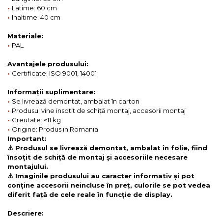
•
Latime: 60 cm
•
Inaltime: 40 cm
Materiale:
•
PAL
Avantajele produsului:
•
Certificate: ISO 9001, 14001
Informații suplimentare:
•
Se livrează demontat, ambalat în carton
•
Produsul vine insotit de schiță montaj, accesorii montaj
•
Greutate: ≈11 kg
•
Origine: Produs in Romania
Important:
⚠️ Produsul se livrează demontat, ambalat în folie, fiind
însoțit de schiță de montaj și accesoriile necesare
montajului.
⚠️ Imaginile produsului au caracter informativ și pot
conține accesorii neincluse în preț, culorile se pot vedea
diferit față de cele reale în funcție de display.
Descriere: