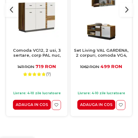
Comoda VG12, 2 usi, 3
Set Living VAL GARDENA,
sertare, corp PAL nuc,
2 corpuri, comoda VG4,
fronturi MDF late lucios,
etajera, VG9, corp PAL nuc,
130x42x90 cm
fronturi MDF late lucios
719 RON
499 RON
1411 RON
1062 RON
(7)
Livrare: 4-10 zile lucratoare
Livrare: 4-10 zile lucratoare
ADAUGA IN COS
ADAUGA IN COS