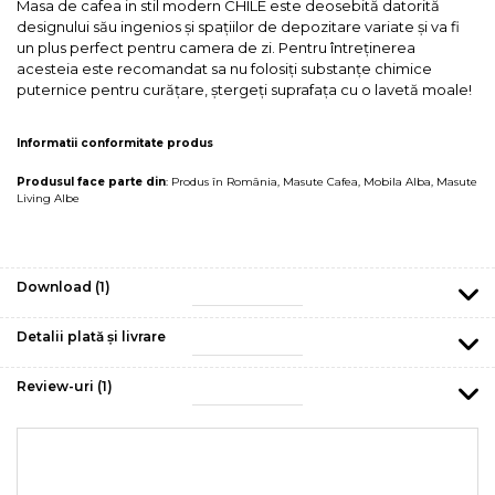
Masa de cafea in stil modern CHILE este deosebită datorită
designului său ingenios și spațiilor de depozitare variate și va fi
un plus perfect pentru camera de zi. Pentru întreținerea
acesteia este recomandat sa nu folosiți substanțe chimice
puternice pentru curățare, ștergeți suprafața cu o lavetă moale!
Informatii conformitate produs
Produsul face parte din
:
Produs în România
,
Masute Cafea
,
Mobila Alba
,
Masute
Living Albe
Download (1)
Detalii plată și livrare
Review-uri
(1)