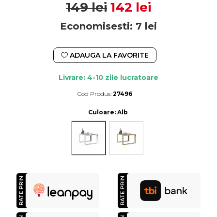
149 lei
142 lei
Economisesti:
7
lei
ADAUGA LA FAVORITE
Livrare: 4-10 zile lucratoare
Cod Produs:
27496
Durata de livrare:
4-10 zile lucratoare
Culoare
: Alb