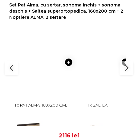
Set Pat Alma, cu sertar, sonoma inchis + sonoma
deschis + Saltea superortopedica, 160x200 cm + 2
Noptiere ALMA, 2 sertare
1 x PAT ALMA, 160X200 CM,
1 x SALTEA
2 
CU SERTAR, SONOMA
SUPERORTOPEDICA CU
SERT
INCHIS + SONOMA
ARCURI, 160X200 CM, H 21
+ 
999
679
DESCHIS
CM, FATA VARA/FATA
IARNA, CREM
2116 lei