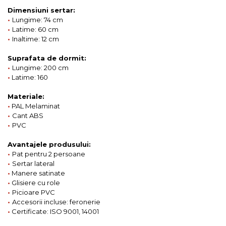
Dimensiuni sertar:
•
Lungime: 74 cm
•
Latime: 60 cm
•
Inaltime: 12 cm
Suprafata de dormit:
•
Lungime: 200 cm
•
Latime: 160
Materiale:
•
PAL Melaminat
•
Cant ABS
•
PVC
Avantajele produsului:
•
Pat pentru 2 persoane
•
Sertar lateral
•
Manere satinate
•
Glisiere cu role
•
Picioare PVC
•
Accesorii incluse: feronerie
•
Certificate: ISO 9001, 14001