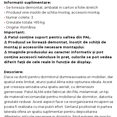
Informatii suplimentare:
•
Se livreaza demontat, ambalat in carton si folie stretch
•
Produsul vine insotiti de schita montaj, accesorii montaj
•
Numar colete: 3
•
Greutate totala: ≈95 kg
•
Origine: România
Important:
⚠️ Patul conține suport pentru saltea din PAL.
⚠️ Produsul se livrează demontat, însoțit de schiță de
montaj și accesoriile necesare montajului.
⚠️ Imaginile produsului au caracter informativ și pot
conține accesorii neincluse în preț, culorile se pot vedea
diferit față de cele reale în funcție de display.
Descriere:
Daca va doriti pentru dormitorul dumneavoastra un mobilier, dar
spatiul este limitat, atunci patul Alma este optiunea ideala. Acest
pat creeaza senzatia unui spatiu aerisit, cu dimensiuni
generoase. Patul ALMA este fabricat din PAL melaminat, un tip
de material recomandat pentru mobilierul de dormitor, datorita
greutatii reduse. Acest aspect face ca reorganizarea incaperii sa
poata fi realizata cu mai putin efort. Sertarul pozitionat in partea
laterala ofera un spatiu suplimentar pentru depozitarea
diferitelor articole necesare in dormitor, fiind extrem de practic