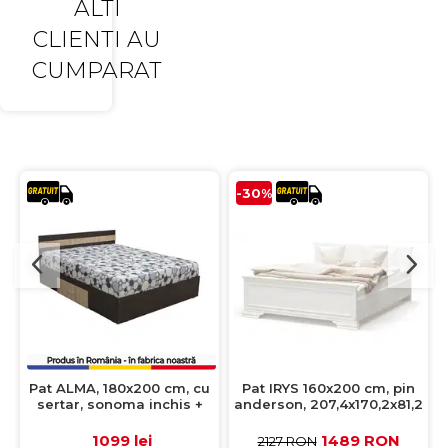
ALTI
CLIENTI AU
CUMPARAT
-30%
Pat ALMA, 180x200 cm, cu
Pat IRYS 160x200 cm, pin
sertar, sonoma inchis +
anderson, 207,4x170,2x81,2
sonoma deschis
cm
1099 lei
1489 RON
2127 RON