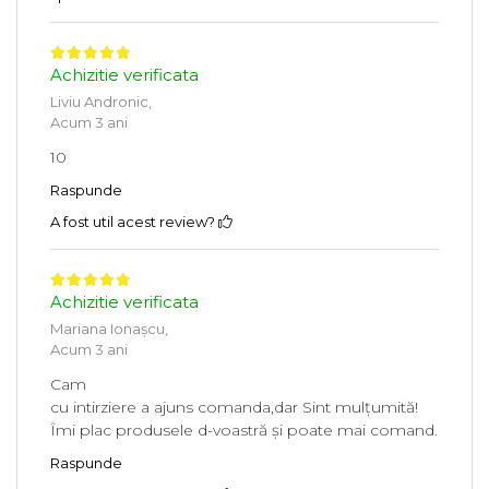
Achizitie verificata
Liviu Andronic,
Acum 3 ani
10
Raspunde
A fost util acest review?
Achizitie verificata
Mariana Ionașcu,
Acum 3 ani
Cam
cu intirziere a ajuns comanda,dar Sint mulțumită!
Îmi plac produsele d-voastră și poate mai comand.
Raspunde