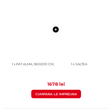
1 x PAT ALMA, 160X200 CM,
1 x SALTEA
CU SERTAR, SONOMA
SUPERORTOPEDICA CU
INCHIS + SONOMA
ARCURI, 160X200 CM, H 21
999
679
DESCHIS
CM, FATA VARA/FATA
IARNA, CREM
1678 lei
CUMPARA-LE IMPREUNA