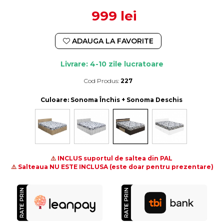
999 lei
ADAUGA LA FAVORITE
Livrare: 4-10 zile lucratoare
Cod Produs:
227
Durata de livrare:
4-10 zile lucratoare
Culoare
: Sonoma Închis + Sonoma Deschis
⚠️
INCLUS suportul de saltea din PAL
⚠️
Salteaua NU ESTE INCLUSA (este doar pentru prezentare)