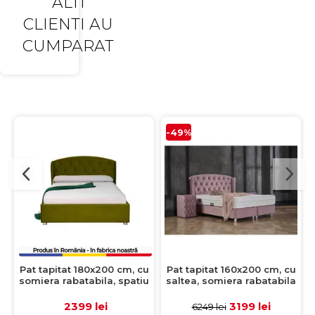
ALTI
CLIENTI AU
CUMPARAT
-49%
Pat tapitat 180x200 cm, cu
Pat tapitat 160x200 cm, cu
somiera rabatabila, spatiu
saltea, somiera rabatabila
depozitare, ROUND, verde
si spatiu depozitare, ROSE,
deschis
stofa roz
2399 lei
3199 lei
6249 lei