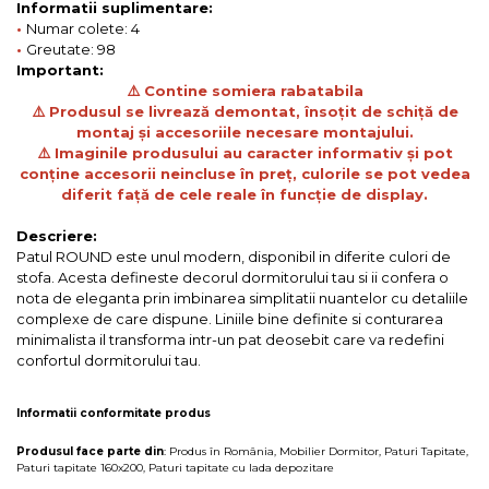
Informatii suplimentare:
•
Numar colete: 4
•
Greutate: 98
Important:
⚠️ Contine somiera rabatabila
⚠️ Produsul se livrează demontat, însoțit de schiță de
montaj și accesoriile necesare montajului.
⚠️ Imaginile produsului au caracter informativ și pot
conține accesorii neincluse în preț, culorile se pot vedea
diferit față de cele reale în funcție de display.
Descriere:
Patul ROUND este unul modern, disponibil in diferite culori de
stofa. Acesta defineste decorul dormitorului tau si ii confera o
nota de eleganta prin imbinarea simplitatii nuantelor cu detaliile
complexe de care dispune. Liniile bine definite si conturarea
minimalista il transforma intr-un pat deosebit care va redefini
confortul dormitorului tau.
Informatii conformitate produs
Produsul face parte din
:
Produs în România
,
Mobilier Dormitor
,
Paturi Tapitate
,
Paturi tapitate 160x200
,
Paturi tapitate cu lada depozitare