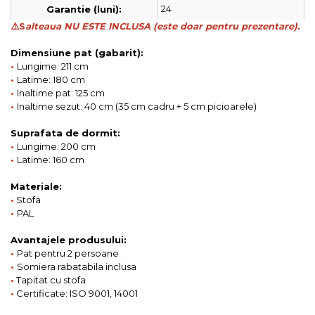
24
Garantie (luni):
⚠️S
alteaua NU ESTE INCLUSA (este doar pentru prezentare).
Dimensiune pat (gabarit):
•
Lungime: 211 cm
•
Latime: 180 cm
•
Inaltime pat: 125 cm
•
Inaltime sezut: 40 cm (35 cm cadru + 5 cm picioarele)
Suprafata de dormit:
•
Lungime: 200 cm
•
Latime: 160 cm
Materiale:
•
Stofa
•
PAL
Avantajele produsului:
•
Pat pentru 2 persoane
•
Somiera rabatabila inclusa
•
Tapitat cu stofa
•
Certificate: ISO 9001, 14001