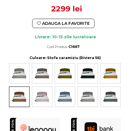
2299 lei
ADAUGA LA FAVORITE
Livrare: 10-15 zile lucratoare
Cod Produs:
C1667
Durata de livrare:
10-15 zile lucratoare
Culoare
: Stofa caramiziu (Riviera 56)