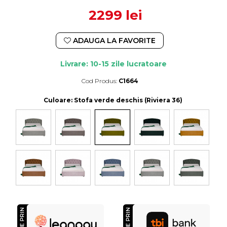
2299 lei
ADAUGA LA FAVORITE
Livrare: 10-15 zile lucratoare
Cod Produs:
C1664
Durata de livrare:
10-15 zile lucratoare
Culoare
: Stofa verde deschis (Riviera 36)