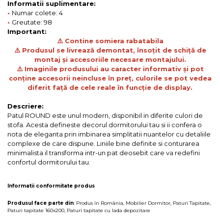
Informatii suplimentare:
•
Numar colete: 4
•
Greutate: 98
Important:
⚠️ Contine somiera rabatabila
⚠️ Produsul se livrează demontat, însoțit de schiță de
montaj și accesoriile necesare montajului.
⚠️ Imaginile produsului au caracter informativ și pot
conține accesorii neincluse în preț, culorile se pot vedea
diferit față de cele reale în funcție de display.
Descriere:
Patul ROUND este unul modern, disponibil in diferite culori de
stofa. Acesta defineste decorul dormitorului tau si ii confera o
nota de eleganta prin imbinarea simplitatii nuantelor cu detaliile
complexe de care dispune. Liniile bine definite si conturarea
minimalista il transforma intr-un pat deosebit care va redefini
confortul dormitorului tau.
Informatii conformitate produs
Produsul face parte din
:
Produs în România
,
Mobilier Dormitor
,
Paturi Tapitate
,
Paturi tapitate 160x200
,
Paturi tapitate cu lada depozitare