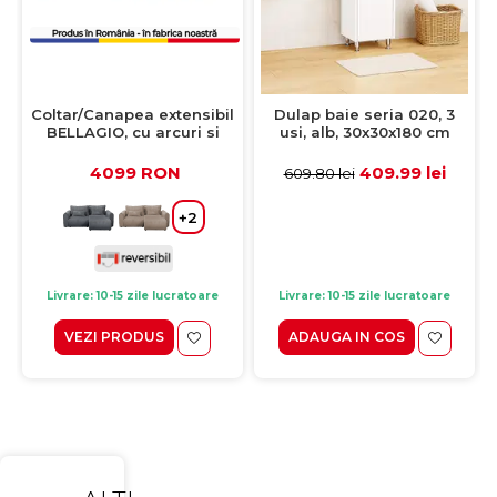
Coltar/Canapea extensibil
Dulap baie seria 020, 3
BELLAGIO, cu arcuri si
usi, alb, 30x30x180 cm
lada depozitare, colt
interschimbabil, bej,
4099 RON
409.99 lei
609.80 lei
250x125/165x95 cm
+2
Livrare: 10-15 zile lucratoare
Livrare: 10-15 zile lucratoare
VEZI PRODUS
ADAUGA IN COS