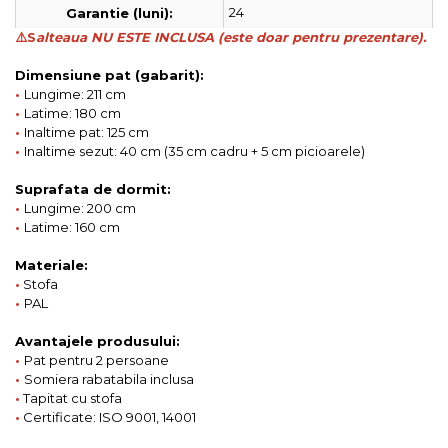
24
Garantie (luni):
⚠️S
alteaua NU ESTE INCLUSA (este doar pentru prezentare).
Dimensiune pat (gabarit):
•
Lungime: 211 cm
•
Latime: 180 cm
•
Inaltime pat: 125 cm
•
Inaltime sezut: 40 cm (35 cm cadru + 5 cm picioarele)
Suprafata de dormit:
•
Lungime: 200 cm
•
Latime: 160 cm
Materiale:
•
Stofa
•
PAL
Avantajele produsului:
•
Pat pentru 2 persoane
•
Somiera rabatabila inclusa
•
Tapitat cu stofa
•
Certificate: ISO 9001, 14001