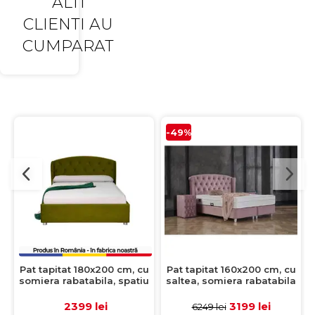
ALTI
CLIENTI AU
CUMPARAT
-49%
Pat tapitat 180x200 cm, cu
Pat tapitat 160x200 cm, cu
somiera rabatabila, spatiu
saltea, somiera rabatabila
depozitare, ROUND, verde
si spatiu depozitare, ROSE,
deschis
stofa roz
2399 lei
3199 lei
6249 lei