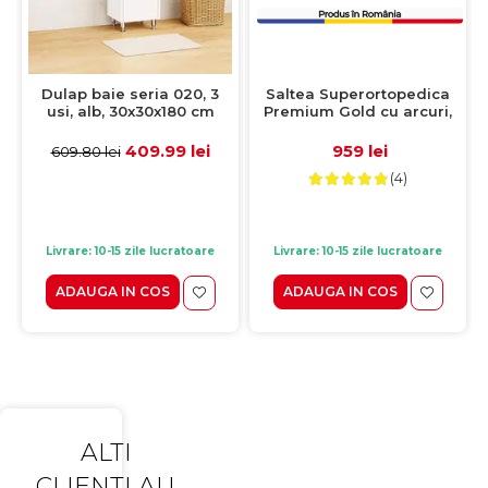
Saltea Superortopedica
Dulap baie seria 020, 3
Premium Gold cu arcuri,
usi, alb, 30x30x180 cm
160x200 cm, H 25 cm, fata
vara/fata iarna
959 lei
409.99 lei
609.80 lei
(4)
Livrare: 10-15 zile lucratoare
Livrare: 10-15 zile lucratoare
ADAUGA IN COS
ADAUGA IN COS
ALTI
CLIENTI AU