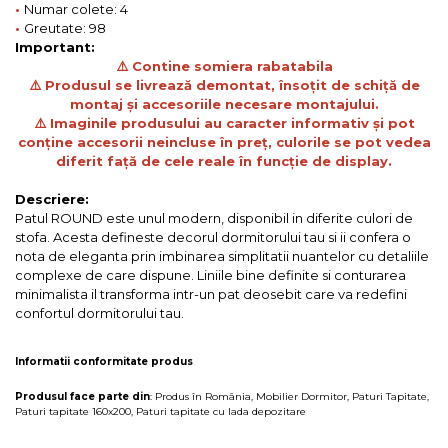
•
Numar colete: 4
•
Greutate: 98
Important:
⚠️ Contine somiera rabatabila
⚠️ Produsul se livrează demontat, însoțit de schiță de
montaj și accesoriile necesare montajului.
⚠️ Imaginile produsului au caracter informativ și pot
conține accesorii neincluse în preț, culorile se pot vedea
diferit față de cele reale în funcție de display.
Descriere:
Patul ROUND este unul modern, disponibil in diferite culori de
stofa. Acesta defineste decorul dormitorului tau si ii confera o
nota de eleganta prin imbinarea simplitatii nuantelor cu detaliile
complexe de care dispune. Liniile bine definite si conturarea
minimalista il transforma intr-un pat deosebit care va redefini
confortul dormitorului tau.
Informatii conformitate produs
Produsul face parte din
:
Produs în România
,
Mobilier Dormitor
,
Paturi Tapitate
,
Paturi tapitate 160x200
,
Paturi tapitate cu lada depozitare