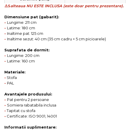
⚠️S
alteaua NU ESTE INCLUSA (este doar pentru prezentare).
Dimensiune pat (gabarit):
•
Lungime: 211 cm
•
Latime: 180 cm
•
Inaltime pat: 125 cm
•
Inaltime sezut: 40 cm (35 cm cadru + 5 cm picioarele)
Suprafata de dormit:
•
Lungime: 200 cm
•
Latime: 160 cm
Materiale:
•
Stofa
•
PAL
Avantajele produsului:
•
Pat pentru 2 persoane
•
Somiera rabatabila inclusa
•
Tapitat cu stofa
•
Certificate: ISO 9001, 14001
Informatii suplimentare: