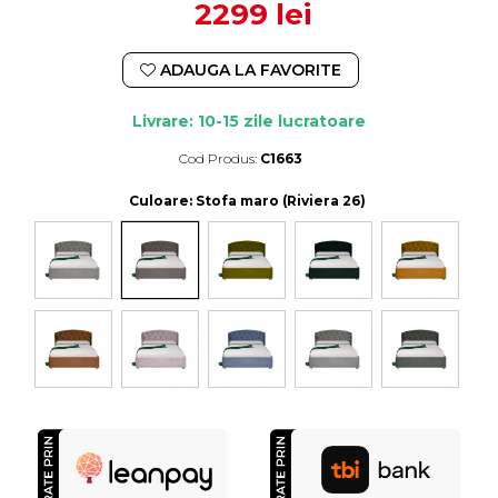
2299 lei
ADAUGA LA FAVORITE
Livrare: 10-15 zile lucratoare
Cod Produs:
C1663
Durata de livrare:
10-15 zile lucratoare
Culoare
: Stofa maro (Riviera 26)