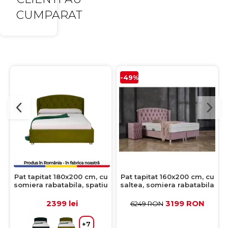
CUMPARAT
-49%
Pat tapitat 180x200 cm, cu
Pat tapitat 160x200 cm, cu
somiera rabatabila, spatiu
saltea, somiera rabatabila
depozitare, ROUND, verde
si spatiu depozitare, ROSE,
deschis
stofa roz
2399 lei
3199 RON
6249 RON
+7