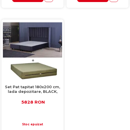
Set Pat tapitat 180x200 cm,
lada depozitare, BLACK,
negru + Saltea ortopedica
Buona Notte Revitalize 15+4,
5828 RON
180x200 cm, H 20 cm, spuma
memorie
Stoc epuizat