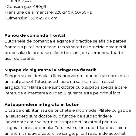
• Putere: 2,4W
• Consum gaz: 480g/h
• Tensiune de alimentare: 220-240V, 50-60Hz
• Dimensiuni: 56 x 49 x 6 cm
Panou de comanda frontal
Butoanele de comanda elegante si practice se afla pe partea
frontala a plitei, permitandu-va sa setati cu precizie parametrii
procesului de preparare. Acestea sunt, de asemenea, foarte
usor de curatat.
Supapa de siguranta la stingerea flacarii!
Stingerea accidentala a flacarii arzatorului ar putea reprezenta
un real pericol. Totusi, acest lucru nu se intampla in cazul
aragazurilor Hansa care sunt dotate cu o supapa speciala care
intrerupe alimentarea cu gaz. Siguranta este pe primul loc!
Autoaprindere integrata in buton
Uitati de chibrituri sau de brichetele incomode. Plitele cu gaz de
la Hausberg sunt dotate cu o functie de autoaprindere
inovatoare care va permite sa aprindeti arzatorul printr-o
singura rotire a butonului. Totul este usor si rapid. Iar daca, dintr-
un anumit motiv, arzatorul se stinge, plita il reaprinde automat.