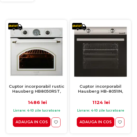
Cuptor incorporabil rustic
Cuptor incorporabil
Hausberg HB8050RST,
Hausberg HB-8051IN,
57L, putere 2000W,
electric, putere 2000 W,
culoare bej rustic
76 l, 4 functii, Clasa A,
1486 lei
1124 lei
negru / inox
Livrare: 4-10 zile lucratoare
Livrare: 4-10 zile lucratoare
ADAUGA IN COS
ADAUGA IN COS