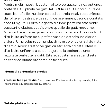
Pentru multi maestri bucatari, plitele pe gaz sunt inca optiunea
preferata. Cu plitele pe gaz HAUSBERG si tu te poti bucura de
toate beneficiile. Nu doar ca poti controla incalzirea perfecta,
dar plitele noastre pe gaz sunt, de asemenea, usor de curatat si
absolut sigure. O plita eleganta din inox, perfecta atat pentru
bucatariile clasice, cat si pentru spatiile de gatit moderne.
Arzatorul te ajuta sa gatesti de doua ori mai rapid caldura fiind
distribuita uniform pe suprafata vaselor, datorita inelelor de
ardere. Un produs recomandat din plin celor cu un stil de viata
dinamic. Acest arzator pe gaz, cu eficienta ridicata, ofera o
distribuire uniforma a caldurii, ajutand la obtinerea unor
rezultate perfecte la gatit. Este adecvat mai ales cand este
necesar ca durata prepararii sa fie scurta.
Informatii conformitate produs
Produsul face parte din
:
Electrocasnice
,
Electrocasnice incorporabile
,
Plite
incorporabile
,
Electrocasnice Bucatarie
Detalii plată și livrare