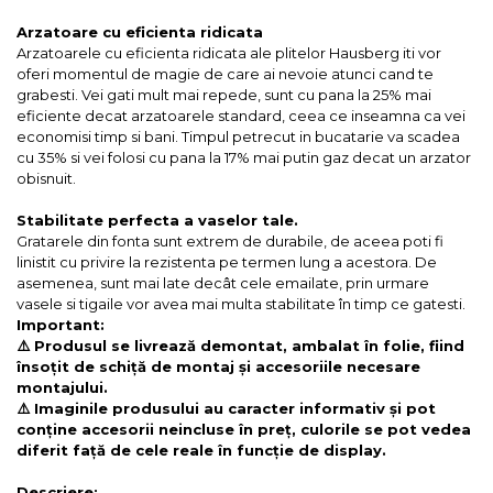
Arzatoare cu eficienta ridicata
Arzatoarele cu eficienta ridicata ale plitelor Hausberg iti vor
oferi momentul de magie de care ai nevoie atunci cand te
grabesti. Vei gati mult mai repede, sunt cu pana la 25% mai
eficiente decat arzatoarele standard, ceea ce inseamna ca vei
economisi timp si bani. Timpul petrecut in bucatarie va scadea
cu 35% si vei folosi cu pana la 17% mai putin gaz decat un arzator
obisnuit.
Stabilitate perfecta a vaselor tale.
Gratarele din fonta sunt extrem de durabile, de aceea poti fi
linistit cu privire la rezistenta pe termen lung a acestora. De
asemenea, sunt mai late decât cele emailate, prin urmare
vasele si tigaile vor avea mai multa stabilitate în timp ce gatesti.
Important:
⚠️ Produsul se livrează demontat, ambalat în folie, fiind
însoțit de schiță de montaj și accesoriile necesare
montajului.
⚠️ Imaginile produsului au caracter informativ și pot
conține accesorii neincluse în preț, culorile se pot vedea
diferit față de cele reale în funcție de display.
Descriere: