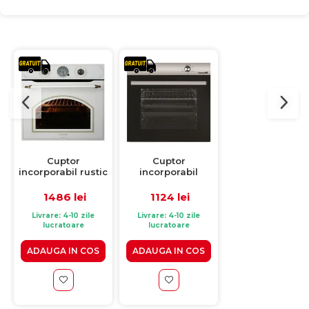
Cuptor
Cuptor
Hota incorporab
incorporabil rustic
incorporabil
decorativa
Hausberg
Hausberg HB-
Hausberg HB-
HB8050RST, 57L,
8051IN, electric,
1510AB, putere 
1486 lei
1124 lei
461 lei
putere 2000W,
putere 2000 W, 76
absorbtie 450
culoare bej rustic
l, 4 functii, Clasa A,
m3/h, motor ec
Livrare: 4-10 zile
Livrare: 4-10 zile
lucratoare
lucratoare
Expediere in 48 de 
negru / inox
60 cm, alb
ADAUGA IN COS
ADAUGA IN COS
ADAUGA IN CO