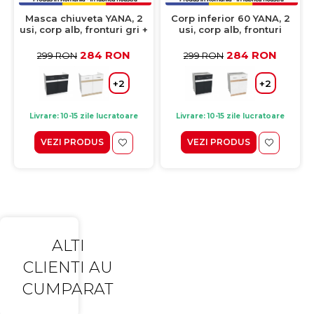
Masca chiuveta YANA, 2
Corp inferior 60 YANA, 2
usi, corp alb, fronturi gri +
usi, corp alb, fronturi
alb, 80x50x77 cm
sonoma deschis +
sonoma inchis, 60x50x77
284 RON
284 RON
299 RON
299 RON
cm
+2
+2
Livrare: 10-15 zile lucratoare
Livrare: 10-15 zile lucratoare
VEZI PRODUS
VEZI PRODUS
ALTI
CLIENTI AU
CUMPARAT