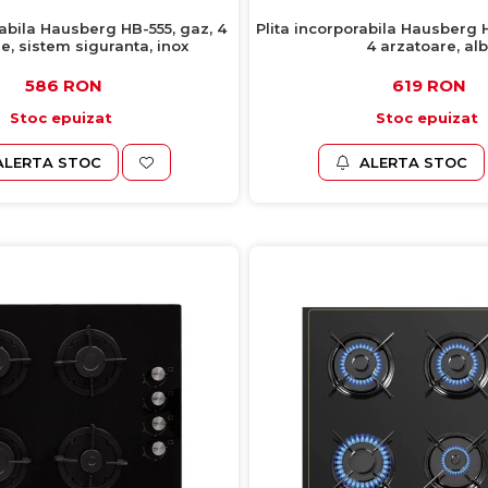
rabila Hausberg HB-555, gaz, 4
Plita incorporabila Hausberg 
e, sistem siguranta, inox
4 arzatoare, alb
586 RON
619 RON
Stoc epuizat
Stoc epuizat
ALERTA STOC
ALERTA STOC