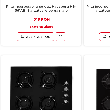
Plita incorporabila pe gaz Hausberg HB-
Plita incorpo
561AB, 4 arzatoare pe gaz, alb
arzatoar
519 RON
Stoc epuizat
ALERTA STOC