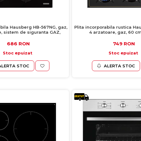
rabila Hausberg HB-567NG, gaz,
Plita incorporabila rustica H
e, sistem de siguranta GAZ,
4 arzatoare, gaz, 60 c
fonta, material sticla, negru
686 RON
749 RON
Stoc epuizat
Stoc epuizat
ALERTA STOC
ALERTA STOC