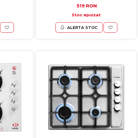
519 RON
Stoc epuizat
ALERTA STOC