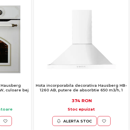
c Hausberg
Hota incorporabila decorativa Hausberg HB-
W, culoare bej
1260 AB, putere de absorbtie 650 m3/h, 1
motor, 60 cm, alb
374 RON
ratoare
Stoc epuizat
ALERTA STOC