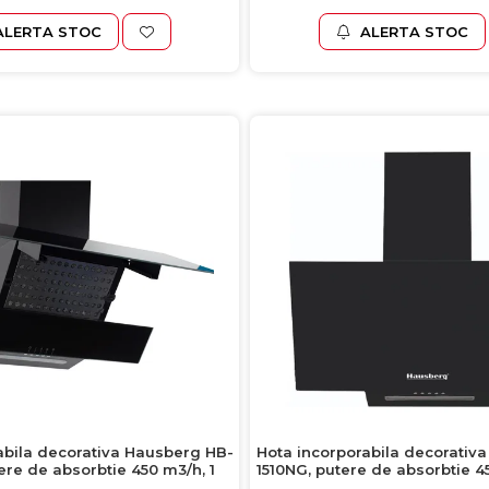
ALERTA STOC
ALERTA STOC
abila decorativa Hausberg HB-
Hota incorporabila decorativ
ere de absorbtie 450 m3/h, 1
1510NG, putere de absorbtie 4
tor, 60 cm, negru
eco, 60 cm, neg