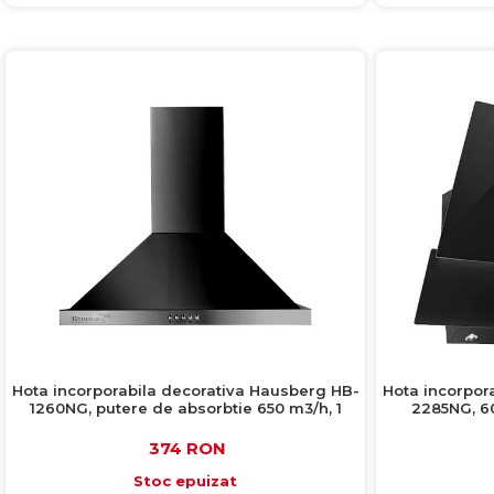
Colectia COMO
Colectia BELLA
Hota incorporabila decorativa Hausberg HB-
Hota incorpor
1260NG, putere de absorbtie 650 m3/h, 1
2285NG, 60
motor, 60 cm, negru
374 RON
Stoc epuizat