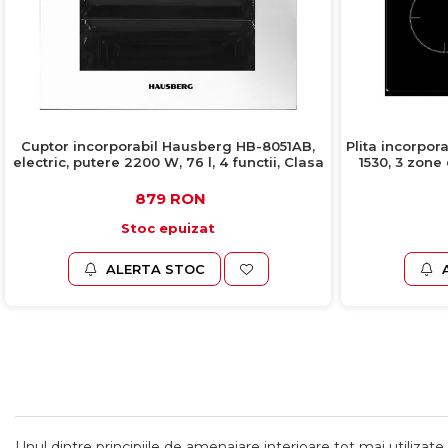
Cuptor incorporabil Hausberg HB-8051AB,
Plita incorpor
electric, putere 2200 W, 76 l, 4 functii, Clasa
1530, 3 zone
A, alb
879 RON
Stoc epuizat
ALERTA STOC
Unul dintre principiile de amenajare interioare tot mai utilizate