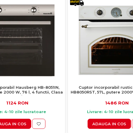
rporabil Hausberg HB-8051IN,
Cuptor incorporabil rusti
e 2000 W, 76 l, 4 functii, Clasa
HB8050RST, 57L, putere 2000
A, negru / inox
rustic
1124 RON
1486 RON
e: 4-10 zile lucratoare
Livrare: 4-10 zile luc
AUGA IN COS
ADAUGA IN COS