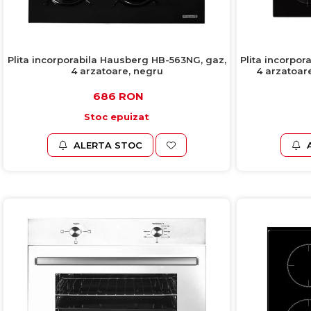
Plita incorporabila Hausberg HB-563NG, gaz,
Plita incorpo
4 arzatoare, negru
4 arzatoar
gratar din 
686 RON
Stoc epuizat
ALERTA STOC