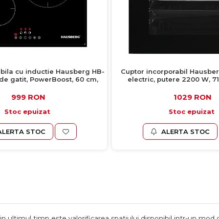
abila cu inductie Hausberg HB-
Cuptor incorporabil Hausber
 de gatit, PowerBoost, 60 cm,
electric, putere 2200 W, 71 l
negru
ventilatie, timer, Clasa A, 
999 RON
1029 RON
Stoc epuizat
Stoc epuizat
ALERTA STOC
ALERTA STOC
 in ultimul timp este valorificarea spatiului disponibil intr-un mod