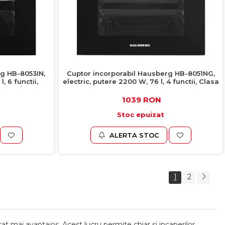
g HB-8053IN,
Cuptor incorporabil Hausberg HB-8051NG,
, 6 functii,
electric, putere 2200 W, 76 l, 4 functii, Clasa
negru / inox
A, negru
1039 RON
Stoc epuizat
ALERTA STOC
1
2
 cat mai avantajos. Acest lucru permite chiar si incaperilor