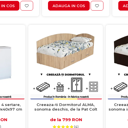
IN COS
ADAUGA IN COS
AD
4 sertare,
Creeaza-ti Dormitorul ALMA,
Creeaz
120x40x97 cm
sonoma deschis, de la Pat Colt
sonoma i
Alma 120x200 cm, cu 2 sertare
de la Pat
laterale pe role, adauga Saltea,
2 sertare
RON
de la 799 RON
Noptiere, Comoda, Dulap
Saltea, 
)
(4)