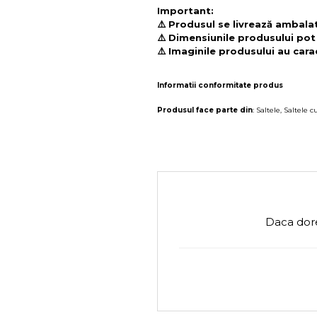
Important:
⚠️ Produsul se livrează ambalat 
⚠️ Dimensiunile produsului pot
⚠️ Imaginile produsului au carac
Informatii conformitate produs
Produsul face parte din
:
Saltele
,
Saltele 
Daca dore