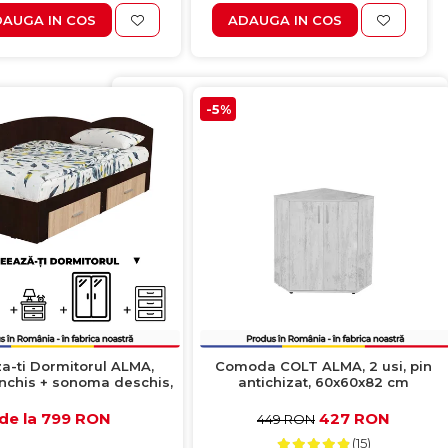
AUGA IN COS
ADAUGA IN COS
-5%
a-ti Dormitorul ALMA,
Comoda COLT ALMA, 2 usi, pin
nchis + sonoma deschis,
antichizat, 60x60x82 cm
 Colt Alma 120x200 cm, cu
 laterale pe role, adauga
de la 799 RON
427 RON
449 RON
Noptiere, Comoda, Dulap
(15)