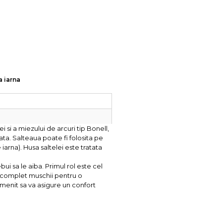
a iarna
si a miezului de arcuri tip Bonell,
ta. Salteaua poate fi folosita pe
iarna). Husa saltelei este tratata
i sa le aiba. Primul rol este cel
xa complet muschii pentru o
 menit sa va asigure un confort