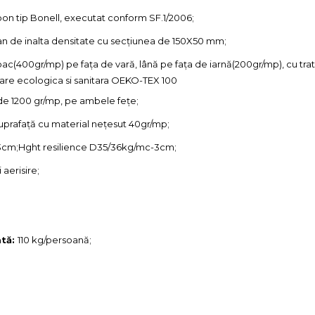
rbon tip Bonell, executat conform SF.1/2006;
an de inalta densitate cu secțiunea de 150X50 mm;
c(400gr/mp) pe fața de vară, lână pe fața de iarnă(200gr/mp), cu trat
ficare ecologica si sanitara OEKO-TEX 100
de 1200 gr/mp, pe ambele fețe;
uprafață cu material nețesut 40gr/mp;
cm;Hght resilience D35/36kg/mc-3cm;
 aerisire;
tă:
110 kg/persoană;