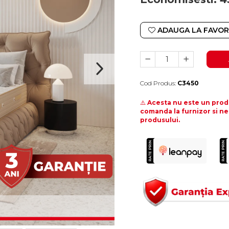
ADAUGA LA FAVOR
Cod Produs:
C3450
Durata de livrare:
10-15 zile lucratoare
⚠️
Acesta nu este un produ
comanda la furnizor si ne
produsului.