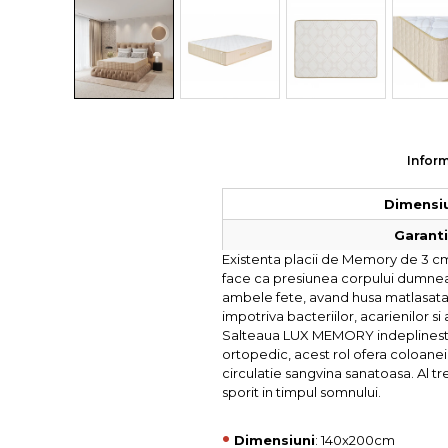
Colectia COMO
Colectia BELLA
Inform
Dimensiu
Garantie
Existenta placii de Memory de 3 cm 
face ca presiunea corpului dumneavo
ambele fete, avand husa matlasata cu
impotriva bacteriilor, acarienilor si a
Salteaua LUX MEMORY indeplineste tr
ortopedic, acest rol ofera coloanei
circulatie sangvina sanatoasa. Al tr
sporit in timpul somnului.
•
Dimensiuni
: 140x200cm