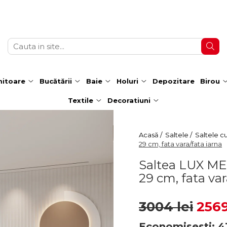
itoare
Bucătării
Baie
Holuri
Depozitare
Birou
Textile
Decoratiuni
Acasă /
Saltele /
Saltele cu
29 cm, fata vara/fata iarna
Saltea LUX ME
29 cm, fata var
3004 lei
2569
Economisesti:
4