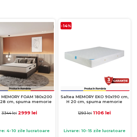
-14%
a MEMORY FOAM 180x200
Saltea MEMORY EKO 90x190 cm,
 28 cm, spuma memorie
H 20 cm, spuma memorie
2999 lei
1106 lei
3344 lei
1293 lei
re: 4-10 zile lucratoare
Livrare: 10-15 zile lucratoare