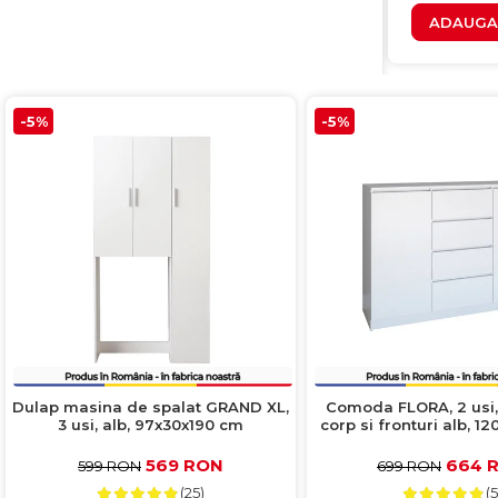
ADAUGA 
-5%
-5%
Dulap masina de spalat GRAND XL,
Comoda FLORA, 2 usi, 
3 usi, alb, 97x30x190 cm
corp si fronturi alb, 
569 RON
664 
599 RON
699 RON
(25)
(5