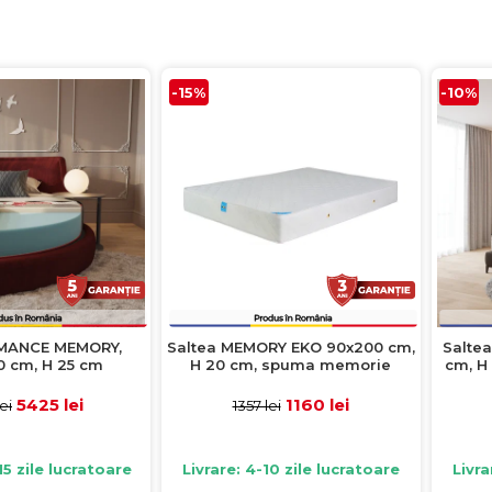
-15%
-10%
OMANCE MEMORY,
Saltea MEMORY EKO 90x200 cm,
Salte
 cm, H 25 cm
H 20 cm, spuma memorie
cm, H
5425 lei
1160 lei
ei
1357 lei
15 zile lucratoare
Livrare: 4-10 zile lucratoare
Livra