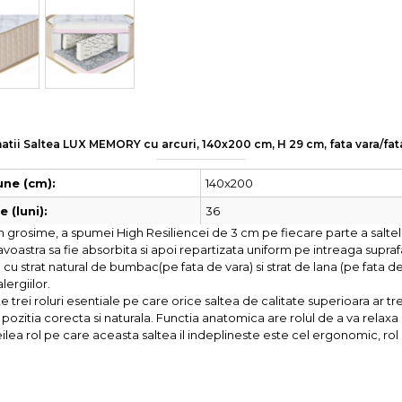
atii Saltea LUX MEMORY cu arcuri, 140x200 cm, H 29 cm, fata vara/fat
140x200
ne (cm):
36
 (luni):
grosime, a spumei High Resiliencei de 3 cm pe fiecare parte a saltelei 
astra sa fie absorbita si apoi repartizata uniform pe intreaga suprafa
 strat natural de bumbac(pe fata de vara) si strat de lana (pe fata de 
lergiilor.
ei roluri esentiale pe care orice saltea de calitate superioara ar trebu
 pozitia corecta si naturala. Functia anatomica are rolul de a va rela
eilea rol pe care aceasta saltea il indeplineste este cel ergonomic, rol