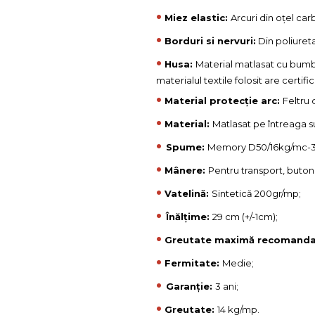
•
Miez elastic:
Arcuri din oțel ca
•
Borduri si nervuri:
Din poliuret
•
Husa:
Material matlasat cu bumba
materialul textile folosit are certi
•
Material protecție arc:
Feltru 
•
Material:
Matlasat pe întreaga s
•
Spume:
Memory D50/16kg/mc-3
•
Mânere:
Pentru transport, butoni
•
Vatelină:
Sintetică 200gr/mp;
•
Înălțime:
29 cm (+/-1cm);
•
Greutate maximă recomanda
•
Fermitate:
Medie;
•
Garanție:
3 ani;
•
Greutate:
14 kg/mp.