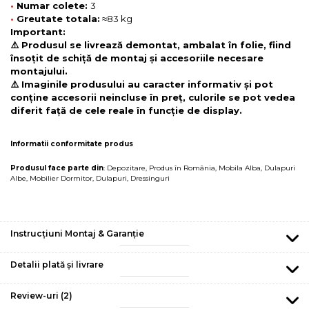
•
Numar colete:
3
•
Greutate totala:
≈83 kg
Important:
⚠️ Produsul se livrează demontat, ambalat în folie, fiind
însoțit de schiță de montaj și accesoriile necesare
montajului.
⚠️ Imaginile produsului au caracter informativ și pot
conține accesorii neincluse în preț, culorile se pot vedea
diferit față de cele reale în funcție de display.
Informatii conformitate produs
Produsul face parte din
:
Depozitare
,
Produs în România
,
Mobila Alba
,
Dulapuri
Albe
,
Mobilier Dormitor
,
Dulapuri
,
Dressinguri
Instrucțiuni Montaj & Garanție
Detalii plată și livrare
Review-uri
(2)