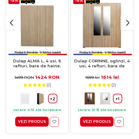
-5%
-5%
Dulap ALMA L, 4 usi, 6
Dulap CORINNE, oglinzi, 4
rafturi, bara de haine,
usi, 4 rafturi, bara de
sonoma, 160x52x203 cm
haine, sonoma deschis,
cant sonoma inchis,
1424 RON
1614 lei
1499 RON
1699 lei
160x50x188 cm
(2)
(2)
+2
+1
Livrare: 4-10 zile lucratoare
Livrare: 10-15 zile lucratoare
VEZI PRODUS
VEZI PRODUS