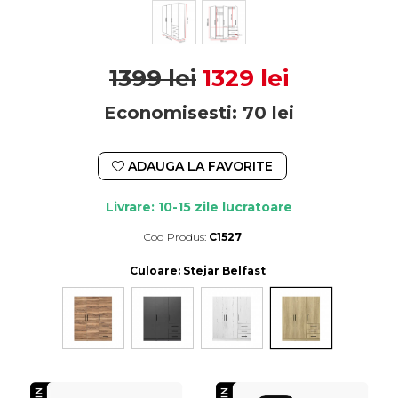
1399 lei
1329 lei
Economisesti:
70
lei
ADAUGA LA FAVORITE
Livrare: 10-15 zile lucratoare
Cod Produs:
C1527
Durata de livrare:
10-15 zile lucratoare
Culoare
: Stejar Belfast