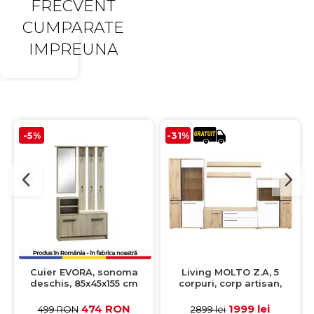
FRECVENT
CUMPARATE
IMPREUNA
-5%
-31%
Cuier EVORA, sonoma
Living MOLTO Z.A, 5
deschis, 85x45x155 cm
corpuri, corp artisan,
fronturi MDF artisan + alb,
336x53x201 cm
474 RON
1999 lei
499 RON
2899 lei