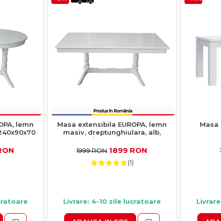
OPA, lemn
Masa extensibila EUROPA, lemn
Masa 
0/240x90x70
masiv, dreptunghiulara, alb,
160/240x92x70 cm
160,4
 RON
1899 RON
1999 RON
(1)
ucratoare
Livrare: 4-10 zile lucratoare
Livrare