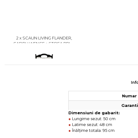
2 x SCAUN LIVING FLANDER,
CADRU WENGE + STOFA PRINT
02, 50X48X95 CM
499 lei
399
Inf
Numar 
Garantie
Dimensiuni de gabarit:
●
Lungime sezut: 50 cm
●
Latime sezut: 48 cm
●
Înălțime totala: 95 cm