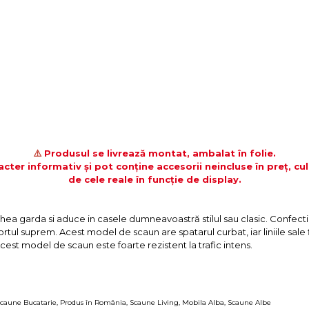
⚠️
Produsul se livrează montat, ambalat în folie.
acter informativ și pot conține accesorii neincluse în preț, cul
de cele reale în funcție de display.
hea garda si aduce in casele dumneavoastră stilul sau clasic. Confecti
rtul suprem. Acest model de scaun are spatarul curbat, iar liniile sale f
cest model de scaun este foarte rezistent la trafic intens.
caune Bucatarie
,
Produs în România
,
Scaune Living
,
Mobila Alba
,
Scaune Albe