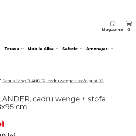
Magazine
0
Terasa
Mobila Alba
Saltele
Amenajari
/
Scaun living FLANDER, cadru wenge + stofa print 02,
FLANDER, cadru wenge + stofa
48x95 cm
ei
00
lei