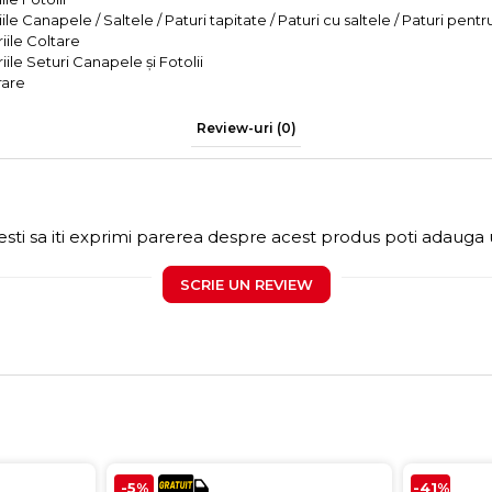
le Canapele / Saltele / Paturi tapitate / Paturi cu saltele / Paturi pentr
iile Coltare
iile Seturi Canapele și Fotolii
rare
Review-uri
(0)
sti sa iti exprimi parerea despre acest produs poti adauga 
SCRIE UN REVIEW
-5%
-41%