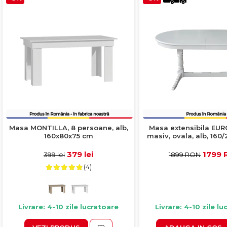
Masa MONTILLA, 8 persoane, alb,
Masa extensibila EUR
160x80x75 cm
masiv, ovala, alb, 16
cm
379 lei
1799
399 lei
1899 RON
(4)
Livrare: 4-10 zile lucratoare
Livrare: 4-10 zile l