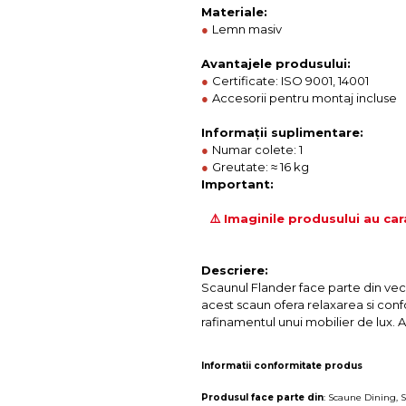
Materiale:
●
Lemn masiv
Avantajele produsului:
●
Certificate: ISO 9001, 14001
●
Accesorii pentru montaj incluse
Informații suplimentare:
●
Numar colete: 1
●
Greutate: ≈ 16 kg
Important:
⚠️ Imaginile produsului au car
Descriere:
Scaunul Flander face parte din vec
acest scaun ofera relaxarea si confo
rafinamentul unui mobilier de lux. A
Informatii conformitate produs
Produsul face parte din
:
Scaune Dining
,
S