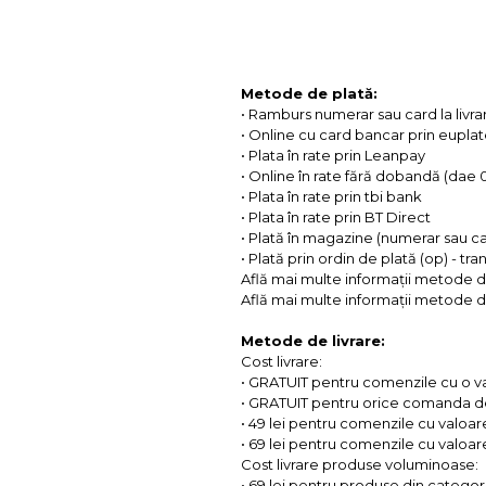
Metode de plată:
• Ramburs numerar sau card la livra
• Online cu card bancar prin eupla
• Plata în rate prin Leanpay
• Online în rate fără dobandă (dae
• Plata în rate prin tbi bank
• Plata în rate prin BT Direct
• Plată în magazine (numerar sau c
• Plată prin ordin de plată (op) - tr
Află mai multe informații metode d
Află mai multe informații metode de
Metode de livrare:
Cost livrare:
• GRATUIT pentru comenzile cu o 
• GRATUIT pentru orice comanda d
• 49 lei pentru comenzile cu valoar
• 69 lei pentru comenzile cu valoare 
Cost livrare produse voluminoase:
• 69 lei pentru produse din categorii