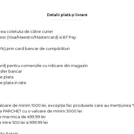
Detalii plată și livrare
rea coletului de către curier
tesc (Visa/Maestro/Mastercard) si BT Pay
 0%) prin card bancar de cumpărături
ard) pentru comenzile cu ridicare din magazin
ansfer bancar
e plata
 plata in rate
valoare de minim 1000 lei, excepție fac produsele care au mențiun
e PARCHET cu o valoare de minim 3000 lei.
e mai mica de 499.99 lei
intre 500 lei si 999.99 lei
le Fotolii