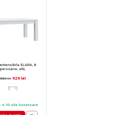
extensibila ELARA, 8
persoane, alb,
/206,4x90,4x76,1 cm
929 lei
1584 lei
: 4-10 zile lucratoare