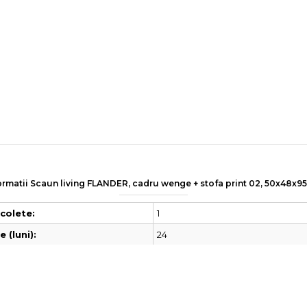
ormatii Scaun living FLANDER, cadru wenge + stofa print 02, 50x48x9
1
colete:
24
 (luni):