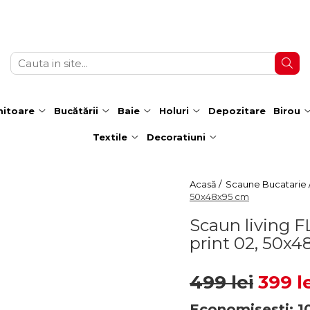
itoare
Bucătării
Baie
Holuri
Depozitare
Birou
Textile
Decoratiuni
Acasă /
Scaune Bucatarie 
50x48x95 cm
Scaun living 
print 02, 50x
499 lei
399 l
Economisesti:
1