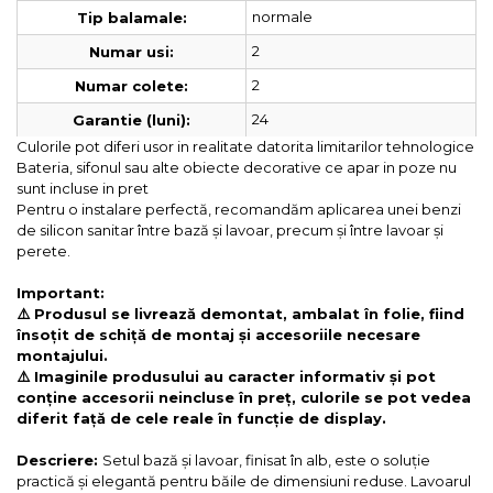
normale
Tip balamale:
2
Numar usi:
2
Numar colete:
24
Garantie (luni):
Culorile pot diferi usor in realitate datorita limitarilor tehnologice
Bateria, sifonul sau alte obiecte decorative ce apar in poze nu
sunt incluse in pret
Pentru o instalare perfectă, recomandăm aplicarea unei benzi
de silicon sanitar între bază și lavoar, precum și între lavoar și
perete.
Important:
⚠️ Produsul se livrează demontat, ambalat în folie, fiind
însoțit de schiță de montaj și accesoriile necesare
montajului.
⚠️ Imaginile produsului au caracter informativ și pot
conține accesorii neincluse în preț, culorile se pot vedea
diferit față de cele reale în funcție de display.
Descriere:
Setul bază și lavoar, finisat în alb, este o soluție
practică și elegantă pentru băile de dimensiuni reduse. Lavoarul