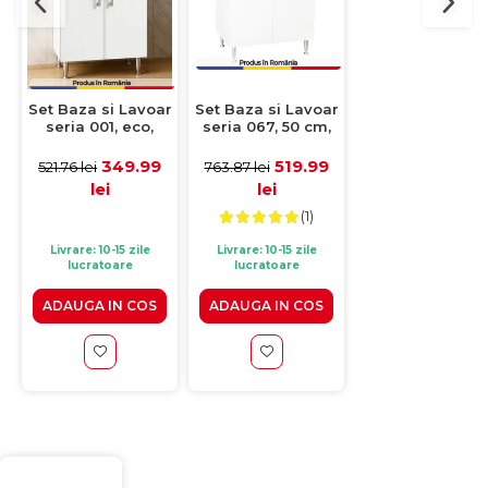
Set Baza si Lavoar
Set Baza si Lavoar
Set Baza si Lav
seria 067, 50 cm,
seria 001, eco,
seria 005, eco, 
alb
montata, 50 cm,
cm, alb
alb
519.99
349.99
369.9
763.87 lei
521.76 lei
542.48 lei
lei
lei
lei
(1)
Livrare: 10-15 zile
Livrare: 10-15 zile
Livrare: 10-15 zile
lucratoare
lucratoare
lucratoare
ADAUGA IN COS
ADAUGA IN COS
ADAUGA IN CO