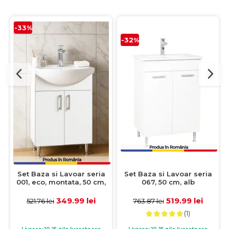
-33%
-32%
Set Baza si Lavoar seria
Set Baza si Lavoar seria
067, 50 cm, alb
001, eco, montata, 50 cm,
alb
519.99 lei
349.99 lei
763.87 lei
521.76 lei
(1)