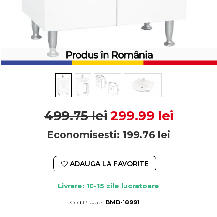
499.75 lei
299.99 lei
Economisesti:
199.76
lei
ADAUGA LA FAVORITE
Livrare: 10-15 zile lucratoare
Cod Produs:
BMB-18991
Durata de livrare:
10-15 zile lucratoare