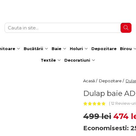
itoare
Bucătării
Baie
Holuri
Depozitare
Birou
Textile
Decoratiuni
Acasă /
Depozitare /
Dulap
Dulap baie ADI
12 Review-ur
499 lei
474 l
Economisesti:
2