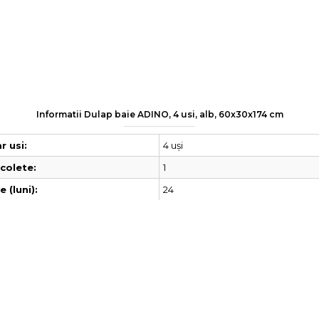
Informatii Dulap baie ADINO, 4 usi, alb, 60x30x174 cm
4 uși
 usi:
1
colete:
24
 (luni):