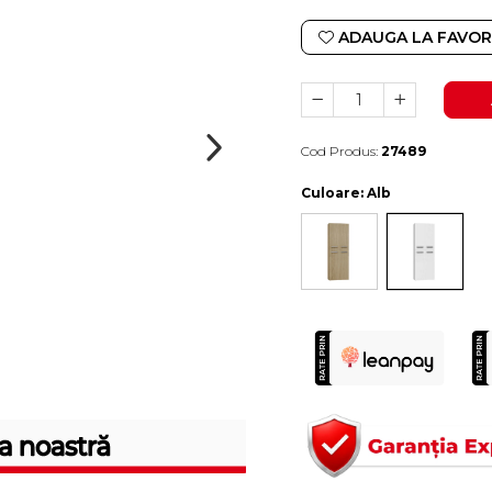
ADAUGA LA FAVOR
Cod Produs:
27489
Durata de livrare:
10-15 zile lucratoare
Culoare
: Alb