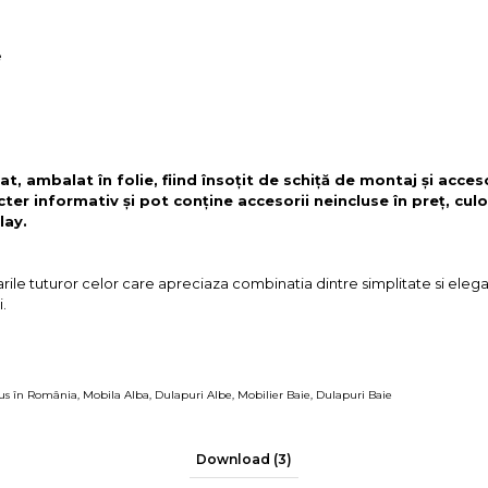
e
t, ambalat în folie, fiind însoțit de schiță de montaj și acces
cter informativ și pot conține accesorii neincluse în preț, culo
lay.
arile tuturor celor care apreciaza combinatia dintre simplitate si ele
i.
us în România
,
Mobila Alba
,
Dulapuri Albe
,
Mobilier Baie
,
Dulapuri Baie
Download (3)