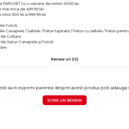
e PARCHET cu o valoare de minim 3000 lei.
e mai mica de 499.99 lei
intre 500 lei si 999.99 lei
le Fotolii
le Canapele / Saltele / Paturi tapitate / Paturi cu saltele / Paturi pentr
iile Coltare
iile Seturi Canapele și Fotolii
rare
Review-uri
(12)
sti sa iti exprimi parerea despre acest produs poti adauga 
SCRIE UN REVIEW