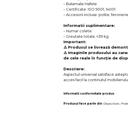
•
Balamale Hafele
•
Certificate: ISO 9001, 14001
•
Accesorii incluse: polite, feroneri
Informatii suplimentare:
•
Numar colete:
•
Greutate totala: ≈39 kg
Important:
⚠️ Produsul se livrează demonta
⚠️ Imaginile produsului au cara
de cele reale în funcție de disp
Descriere:
Aspectul universal satisface astept
acces facil la continutul mobilierulu
Informatii conformitate produs
Produsul face parte din
:
Depozitare
,
Prod