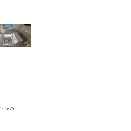
 încăpător.