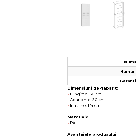
Colectia COMO
Colectia BELLA
Numar
Numar 
Garantie
Dimensiuni de gabarit:
•
Lungime: 60 cm
•
Adancime: 30 cm
•
Inaltime: 174 cm
Materiale:
•
PAL
Avantajele produsului: