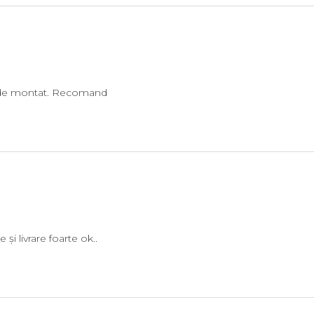
r de montat. Recomand
i livrare foarte ok..