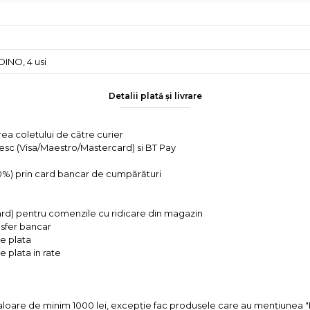
DINO, 4 usi
Detalii plată și livrare
rea coletului de către curier
tesc (Visa/Maestro/Mastercard) si BT Pay
 0%) prin card bancar de cumpărături
ard) pentru comenzile cu ridicare din magazin
ansfer bancar
e plata
 plata in rate
valoare de minim 1000 lei, excepție fac produsele care au mențiun