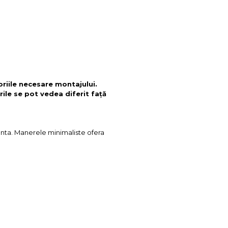
oriile necesare montajului.
rile se pot vedea diferit față
ganta. Manerele minimaliste ofera