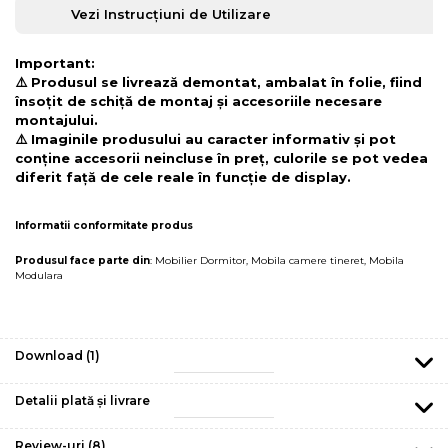
Vezi Instrucțiuni de Utilizare
Important:
⚠️ Produsul se livrează demontat, ambalat în folie, fiind
însoțit de schiță de montaj și accesoriile necesare
montajului.
⚠️ Imaginile produsului au caracter informativ și pot
conține accesorii neincluse în preț, culorile se pot vedea
diferit față de cele reale în funcție de display.
Informatii conformitate produs
Produsul face parte din
:
Mobilier Dormitor
,
Mobila camere tineret
,
Mobila
Modulara
Download (1)
Detalii plată și livrare
Review-uri
(8)