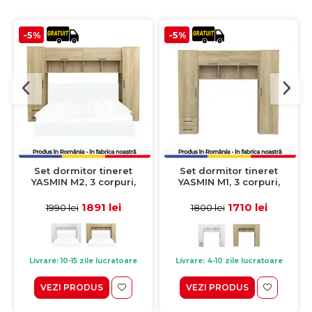
-5%
-5%
Set dormitor tineret
Set dormitor tineret
YASMIN M2, 3 corpuri,
YASMIN M1, 3 corpuri,
stejar Belfast, 298x50x200
stejar belfast, 238x50x200
cm
cm
1891 lei
1710 lei
1990 lei
1800 lei
Livrare: 10-15 zile lucratoare
Livrare: 4-10 zile lucratoare
VEZI PRODUS
VEZI PRODUS