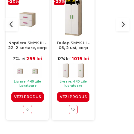
-20%
-20%
-20%
Noptiera SMYK III -
Dulap SMYK III -
Comoda SMYK III
22, 2 sertare, corp
06, 2 usi, corp
02, 4 sertare, c
sonoma, front alb,
sonoma, front, alb,
sonoma, front al
roz, 55x44x51 cm
verde, 80x50x193
roz, 80x40x93 
299 lei
1019 lei
699 lei
374 lei
1274 lei
874 lei
cm
(5)
Livrare: 4-10 zile
Livrare: 4-10 zile
Livrare: 4-10 zile
lucratoare
lucratoare
lucratoare
VEZI PRODUS
VEZI PRODUS
VEZI PRODUS