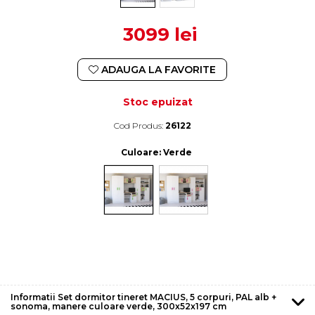
3099 lei
ADAUGA LA FAVORITE
Stoc epuizat
Cod Produs:
26122
Durata de livrare:
4-10 zile lucratoare
Culoare
: Verde
Informatii Set dormitor tineret MACIUS, 5 corpuri, PAL alb +
sonoma, manere culoare verde, 300x52x197 cm