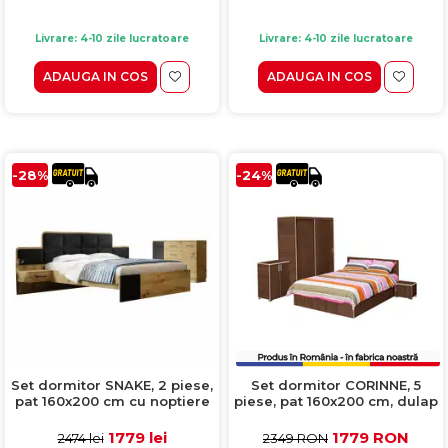
Livrare: 4-10 zile lucratoare
Livrare: 4-10 zile lucratoare
ADAUGA IN COS
ADAUGA IN COS
-28%
-24%
Set dormitor SNAKE, 2 piese,
Set dormitor CORINNE, 5
pat 160x200 cm cu noptiere
piese, pat 160x200 cm, dulap
si comoda, artisan + negru
usi glisante, 2 noptiere,
comoda, nuc, cant vanilie
1779 lei
1779 RON
2474 lei
2349 RON