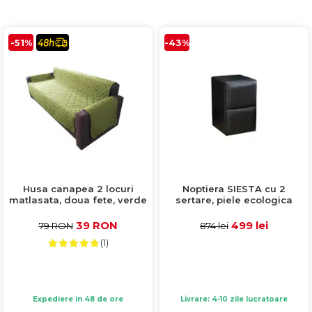
Comode TV
160x200
Colectia RIVA
Somiere PAL
Accesorii Mobila
140x200
Mese Living
Colectia TIFFANY
Curatare Si Protectie
90x200
-51%
-43%
Masute Cafea
Colectia KALE
Vezi toate
Scaune Living
Colectia TAIDA
Taburet Living
Colectia SANDO
Scaune Tapitate
Colectia MISA
Mese Si Scaune
Colectia PETRA
Curatare Si Protectie
Colectia BELISSIMO
Colectia HAMLET
Husa canapea 2 locuri
Noptiera SIESTA cu 2
matlasata, doua fete, verde
sertare, piele ecologica
Colectia HORIZON
+ vanilie, 125x185 cm
negru
39 RON
499 lei
79 RON
874 lei
Colectia COMO
(1)
Colectia BELLA
Expediere in 48 de ore
Livrare: 4-10 zile lucratoare