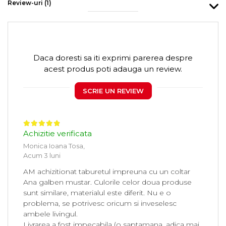
Review-uri
(1)
Daca doresti sa iti exprimi parerea despre
acest produs poti adauga un review.
SCRIE UN REVIEW
Achizitie verificata
Monica Ioana Tosa,
Acum 3 luni
AM achizitionat taburetul impreuna cu un coltar
Ana galben mustar. Culorile celor doua produse
sunt similare, materialul este diferit. Nu e o
problema, se potrivesc oricum si inveselesc
ambele livingul.
Livrarea a fost impecabila (o saptamana, adica mai