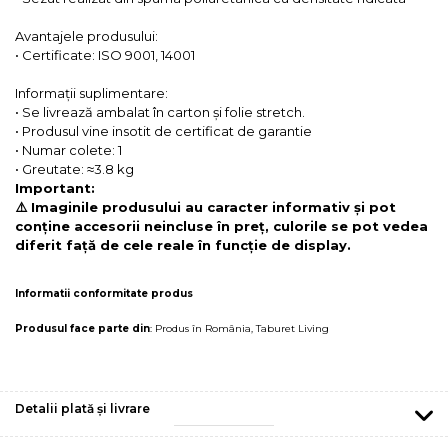
Avantajele produsului:
• Certificate: ISO 9001, 14001
Informații suplimentare:
• Se livrează ambalat în carton și folie stretch.
• Produsul vine insotit de certificat de garantie
• Numar colete: 1
• Greutate: ≈3.8 kg
Important:
⚠️ Imaginile produsului au caracter informativ și pot
conține accesorii neincluse în preț, culorile se pot vedea
diferit față de cele reale în funcție de display.
Informatii conformitate produs
Produsul face parte din
:
Produs în România
,
Taburet Living
Detalii plată și livrare