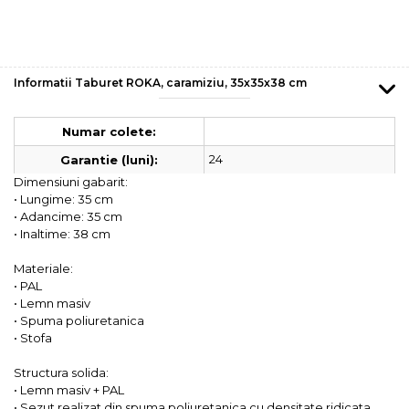
Informatii Taburet ROKA, caramiziu, 35x35x38 cm
Numar colete:
24
Garantie (luni):
Dimensiuni gabarit:
• Lungime: 35 cm
• Adancime: 35 cm
• Inaltime: 38 cm
Materiale:
• PAL
• Lemn masiv
• Spuma poliuretanica
• Stofa
Structura solida:
• Lemn masiv + PAL
• Sezut realizat din spuma poliuretanica cu densitate ridicata