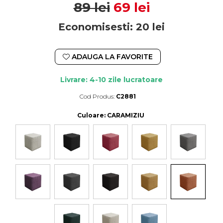
89 lei
69 lei
Economisesti:
20
lei
ADAUGA LA FAVORITE
Livrare: 4-10 zile lucratoare
Cod Produs:
C2881
Durata de livrare:
4-10 zile lucratoare
Culoare
: CARAMIZIU