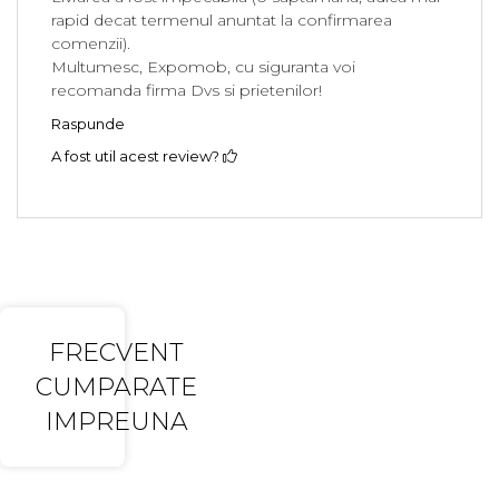
rapid decat termenul anuntat la confirmarea
comenzii).
Multumesc, Expomob, cu siguranta voi
recomanda firma Dvs si prietenilor!
Raspunde
A fost util acest review?
FRECVENT
CUMPARATE
IMPREUNA