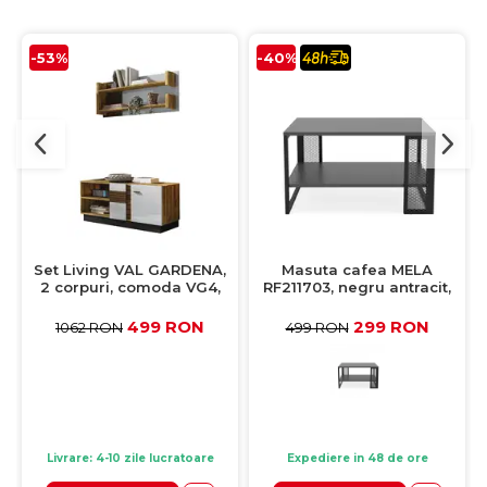
-53%
-40%
Set Living VAL GARDENA,
Masuta cafea MELA
2 corpuri, comoda VG4,
RF211703, negru antracit,
etajera, VG9, corp PAL nuc,
80,2x50,2x45 cm
fronturi MDF late lucios
499 RON
299 RON
1062 RON
499 RON
Livrare: 4-10 zile lucratoare
Expediere in 48 de ore