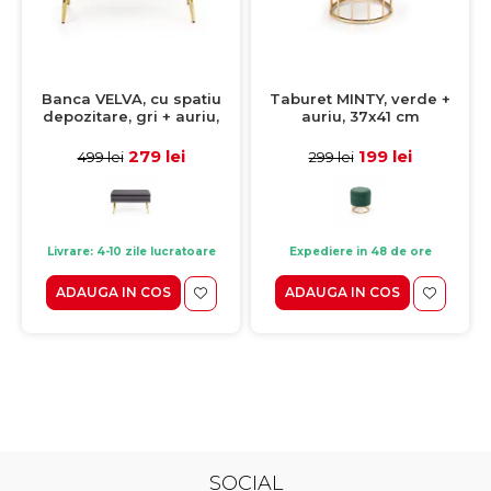
Banca VELVA, cu spatiu
Taburet MINTY, verde +
depozitare, gri + auriu,
auriu, 37x41 cm
78x42x37 cm
279 lei
199 lei
499 lei
299 lei
Livrare: 4-10 zile lucratoare
Expediere in 48 de ore
ADAUGA IN COS
ADAUGA IN COS
SOCIAL