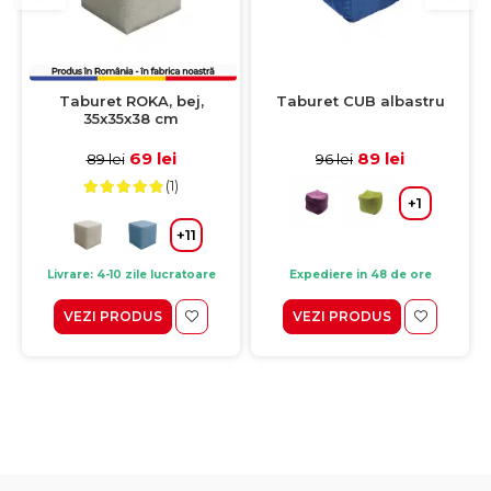
Taburet ROKA, bej,
Taburet CUB albastru
35x35x38 cm
69 lei
89 lei
89 lei
96 lei
(1)
+1
+11
Livrare: 4-10 zile lucratoare
Expediere in 48 de ore
VEZI PRODUS
VEZI PRODUS