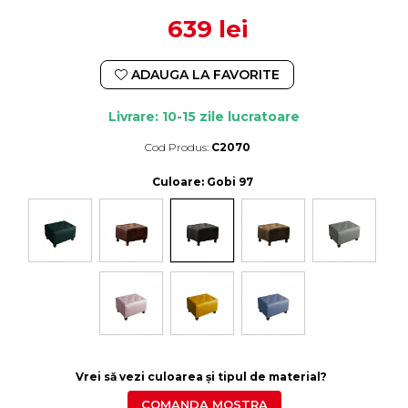
639 lei
ADAUGA LA FAVORITE
Livrare: 10-15 zile lucratoare
Cod Produs:
C2070
Durata de livrare:
10-15 zile lucratoare
Culoare
: Gobi 97
Vrei să vezi culoarea și tipul de material?
COMANDA MOSTRA