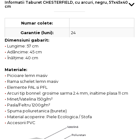
Informatii Taburet CHESTERFIELD, cu arcuri, negru, 57x45x40
cm
Numar colete:
24
Garantie (luni):
Dimensiuni gabarit:
•
Lungime: 57 cm
•
Adâncime: 45 cm
•
Înălțime: 40 cm
Materiale:
•
Picioare lemn masiv
•
Rama schelet lemn masiv
•
Elemente PAL si PFL
•
Arcuri tip bonnel: grosime sarma 2.4 mm, inaltime plasa 11 cm
•
Minet/Vatelina 150g/m²
•
Pasla/Feltru 1200g/m²
•
Spuma poliuretanica (burete)
•
Material acoperire: Piele Ecologica / Stofa
•
Accesorii PVC