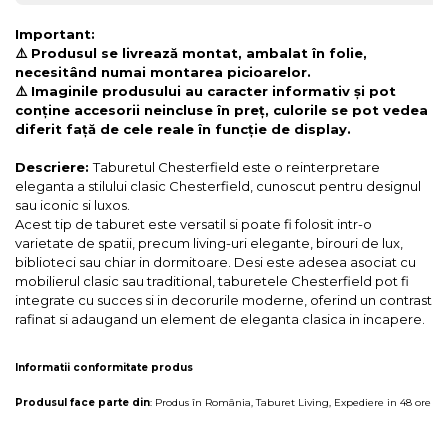
Important:
⚠️ Produsul se livrează montat, ambalat în folie,
necesitând numai montarea picioarelor.
⚠️ Imaginile produsului au caracter informativ și pot
conține accesorii neincluse în preț, culorile se pot vedea
diferit față de cele reale în funcție de display.
Descriere:
Taburetul Chesterfield este o reinterpretare
eleganta a stilului clasic Chesterfield, cunoscut pentru designul
sau iconic si luxos.
Acest tip de taburet este versatil si poate fi folosit intr-o
varietate de spatii, precum living-uri elegante, birouri de lux,
biblioteci sau chiar in dormitoare. Desi este adesea asociat cu
mobilierul clasic sau traditional, taburetele Chesterfield pot fi
integrate cu succes si in decorurile moderne, oferind un contrast
rafinat si adaugand un element de eleganta clasica in incapere.
Informatii conformitate produs
Produsul face parte din
:
Produs în România
,
Taburet Living
,
Expediere in 48 ore