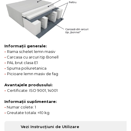
Informații generale:
•
Rama schelet lemn masiv
•
Carcasa cu arcuri tip Bonell
•
PAL brut clasa E1
•
Spuma poliuretanica
•
Picioare lemn masiv de fag
Avantajele produsului:
•
Certificate: ISO 9001, 14001
Informații suplimentare:
•
Numar colete: 1
•
Greutate totala: ≈10 kg
Vezi Instrucțiuni de Utilizare