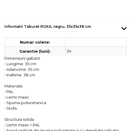
Informatii Taburet ROKA, negru, 35x35x38 cm
Numar colete:
24
Garantie (luni):
Dimensiuni gabarit:
• Lungime: 35 cm
• Adancime: 35 cm
• Inaltime: 38 cm
Materiale:
• PAL
• Lemn masiv
• Spuma poliuretanica
• Stofa
Structura solida:
• Lemn masiv + PAL
• Sezut realizat din spuma poliuretanica cu densitate ridicata