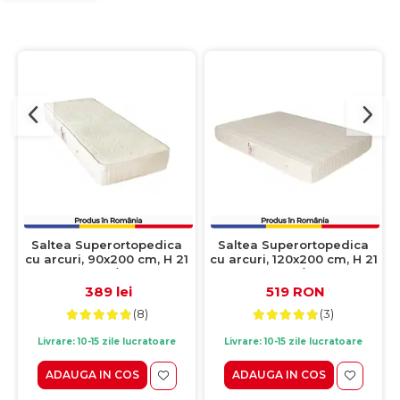
Saltea Superortopedica
Saltea Superortopedica
cu arcuri, 90x200 cm, H 21
cu arcuri, 120x200 cm, H 21
cm, fata vara/fata iarna,
cm, fata vara/fata iarna,
crem
crem
389 lei
519 RON
(8)
(3)
Livrare: 10-15 zile lucratoare
Livrare: 10-15 zile lucratoare
ADAUGA IN COS
ADAUGA IN COS