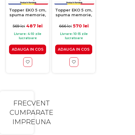
Topper EKO 5 cm,
Topper EKO 5 cm,
Topper EKO 5 c
spuma memorie,
spuma memorie,
spuma memori
spuma
spuma
spuma
poliuretanica,
poliuretanica,
poliuretanica,
487 lei
570 lei
648 lei
569 lei
666 lei
757 lei
120x200 cm
140x200 cm
160x200 cm
Livrare: 4-10 zile
Livrare: 10-15 zile
Livrare: 10-15 zile
lucratoare
lucratoare
lucratoare
ADAUGA IN COS
ADAUGA IN COS
ADAUGA IN CO
FRECVENT
CUMPARATE
IMPREUNA