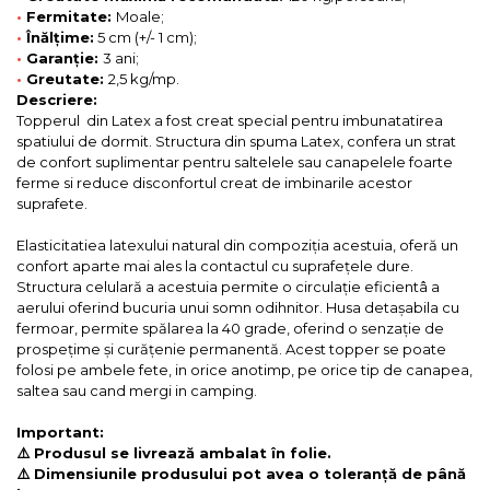
•
Fermitate:
Moale;
•
Înălțime:
5 cm (+/- 1 cm);
•
Garanție:
3 ani;
•
Greutate:
2,5 kg/mp.
Descriere:
Topperul din Latex a fost creat special pentru imbunatatirea
spatiului de dormit. Structura din spuma Latex, confera un strat
de confort suplimentar pentru saltelele sau canapelele foarte
ferme si reduce disconfortul creat de imbinarile acestor
suprafete.
Elasticitatiea latexului natural din compoziţia acestuia, oferă un
confort aparte mai ales la contactul cu suprafeţele dure.
Structura celulară a acestuia permite o circulaţie eficientâ a
aerului oferind bucuria unui somn odihnitor. Husa detașabila cu
fermoar, permite spălarea la 40 grade, oferind o senzaţie de
prospeţime și curăţenie permanentă. Acest topper se poate
folosi pe ambele fete, in orice anotimp, pe orice tip de canapea,
saltea sau cand mergi in camping.
Important:
⚠️ Produsul se livrează ambalat în folie.
⚠️ Dimensiunile produsului pot avea o toleranță de până