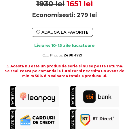
1930 lei
1651 lei
Economisesti:
279
lei
ADAUGA LA FAVORITE
Livrare: 10-15 zile lucratoare
Cod Produs:
2498-1721
Durata de livrare:
10-15 zile lucratoare
⚠️
Acesta nu este un produs de serie si nu se poate returna.
Se realizeaza pe comanda la furnizor si necesita un avans de
minim 50% din valoarea totala a produsului.