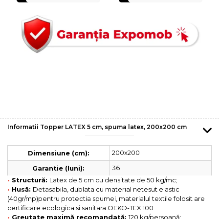
Informatii Topper LATEX 5 cm, spuma latex, 200x200 cm
200x200
Dimensiune (cm):
36
Garantie (luni):
•
Structură:
Latex de 5 cm cu densitate de 50 kg/mc;
•
Husă:
Detasabila, dublata cu material netesut elastic
(40gr/mp)pentru protectia spumei, materialul textile folosit are
certificare ecologica si sanitara OEKO-TEX 100
•
Greutate maximă recomandată:
120 kg/persoană;