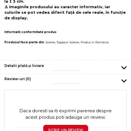
la ± 3 cm.
⚠️ Imaginile produsului au caracter informativ, iar
culorile se pot vedea diferit față de cele reale, în funcție
de display.
Informatii conformitate produs
Produsul face parte din
:
Saltele
,
Toppere Saltele
,
Produs în România
Detalii plată și livrare
Review-uri
(0)
Daca doresti sa iti exprimi parerea despre
acest produs poti adauga un review.
SCRIE UN REVIEW