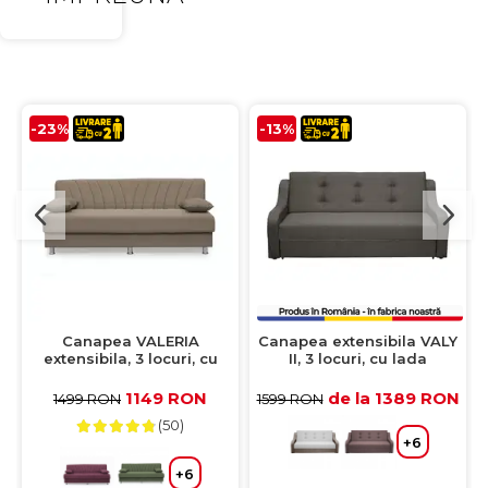
-23%
-13%
Canapea VALERIA
Canapea extensibila VALY
extensibila, 3 locuri, cu
II, 3 locuri, cu lada
arcuri si lada depozitare,
depozitare, pietre,
cappuccino, 190x82x83 cm
215x90x95 cm
1149 RON
de la 1389 RON
1499 RON
1599 RON
(50)
+6
+6