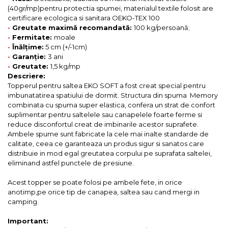
(40gr/mp)pentru protectia spumei, materialul textile folosit are
certificare ecologica si sanitara OEKO-TEX 100
•
Greutate maximă recomandată:
100 kg/persoană;
•
Fermitate:
moale
•
Înălțime:
5 cm (+/-1cm)
•
Garanție:
3 ani
•
Greutate:
1,5 kg/mp
Descriere:
Topperul pentru saltea EKO SOFT a fost creat special pentru
imbunatatirea spatiului de dormit. Structura din spuma Memory
combinata cu spuma super elastica, confera un strat de confort
suplimentar pentru saltelele sau canapelele foarte ferme si
reduce disconfortul creat de imbinarile acestor suprafete.
Ambele spume sunt fabricate la cele mai inalte standarde de
calitate, ceea ce garanteaza un produs sigur si sanatos care
distribuie in mod egal greutatea corpului pe suprafata saltelei,
eliminand astfel punctele de presiune.
Acest topper se poate folosi pe ambele fete, in orice
anotimp,pe orice tip de canapea, saltea sau cand mergi in
camping.
Important: