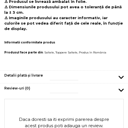
⚠️ Produsul se livrează ambalat în folie.
⚠️ Dimensiunile produsului pot avea o toleranță de până
la ± 3 cm.
⚠️ Imaginile produsului au caracter informativ, iar
culorile se pot vedea diferit față de cele reale, în funcție
de display.
Informatii conformitate produs
Produsul face parte din
:
Saltele
,
Toppere Saltele
,
Produs în România
Detalii plată și livrare
Review-uri
(0)
Daca doresti sa iti exprimi parerea despre
acest produs poti adauga un review.