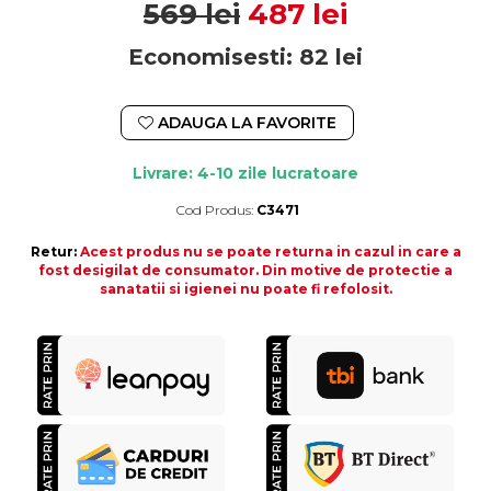
569 lei
487 lei
Economisesti:
82
lei
ADAUGA LA FAVORITE
Livrare: 4-10 zile lucratoare
Cod Produs:
C3471
Durata de livrare:
4-10 zile lucratoare
Retur:
Acest produs nu se poate returna in cazul in care a
fost desigilat de consumator. Din motive de protectie a
sanatatii si igienei nu poate fi refolosit.