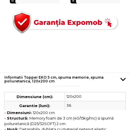
Informatii Topper EKO 5 cm, spuma memorie, spuma
poliuretanica, 120x200 cm
120x200
Dimensiune (cm):
36
Garantie (luni):
•
Dimensiuni:
120x200 cm
•
Structură:
Memory foam de 3 cm (40/15kg/mc) si spumă
poliuretanică (D25/32SOFT) 2 cm
•
Husă:
Detasabila, dublata cu material netesut elastic