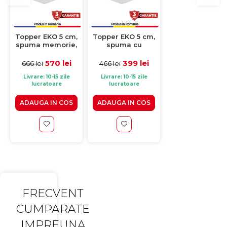
Topper EKO 5 cm,
Topper EKO 5 cm,
Topper EKO 5 c
spuma memorie,
spuma cu
spuma cu
spuma
memorie, spuma
memorie, spu
poliuretanica,
poliuretanica,
poliuretanica,
570 lei
399 lei
503 lei
666 lei
466 lei
588 lei
140x200 cm
90x190 cm
130x190 cm
Livrare: 10-15 zile
Livrare: 10-15 zile
Livrare: 10-15 zile
lucratoare
lucratoare
lucratoare
ADAUGA IN COS
ADAUGA IN COS
ADAUGA IN CO
FRECVENT
CUMPARATE
IMPREUNA