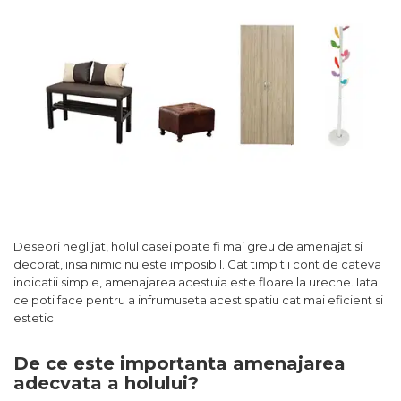
Comode TV
160x200
Colectia RIVA
Somiere PAL
Accesorii Mobila
140x200
Mese Living
Colectia TIFFANY
Curatare Si Protectie
90x200
Masute Cafea
Colectia KALE
Vezi toate
Scaune Living
Colectia TAIDA
Taburet Living
Colectia SANDO
Scaune Tapitate
Colectia MISA
Mese Si Scaune
Colectia PETRA
Curatare Si Protectie
Colectia BELISSIMO
Colectia HAMLET
Deseori neglijat, holul casei poate fi mai greu de amenajat si
decorat, insa nimic nu este imposibil. Cat timp tii cont de cateva
Colectia HORIZON
indicatii simple, amenajarea acestuia este floare la ureche. Iata
Colectia COMO
ce poti face pentru a infrumuseta acest spatiu cat mai eficient si
estetic.
Colectia BELLA
De ce este importanta amenajarea
adecvata a holului?