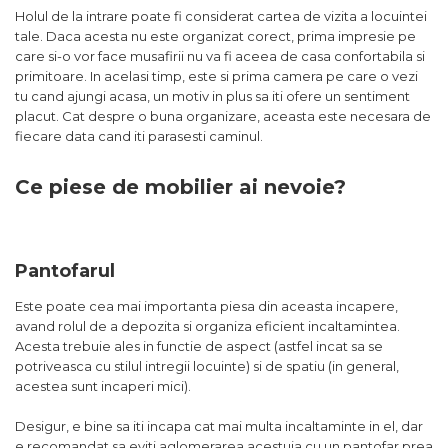
Holul de la intrare poate fi considerat cartea de vizita a locuintei
tale. Daca acesta nu este organizat corect, prima impresie pe
care si-o vor face musafirii nu va fi aceea de casa confortabila si
primitoare. In acelasi timp, este si prima camera pe care o vezi
tu cand ajungi acasa, un motiv in plus sa iti ofere un sentiment
placut. Cat despre o buna organizare, aceasta este necesara de
fiecare data cand iti parasesti caminul.
Ce piese de mobilier ai nevoie?
Pantofarul
Este poate cea mai importanta piesa din aceasta incapere,
avand rolul de a depozita si organiza eficient incaltamintea.
Acesta trebuie ales in functie de aspect (astfel incat sa se
potriveasca cu stilul intregii locuinte) si de spatiu (in general,
acestea sunt incaperi mici).
Desigur, e bine sa iti incapa cat mai multa incaltaminte in el, dar
e recomandat sa eviti aglomerarea acestuia cu un pantofar prea