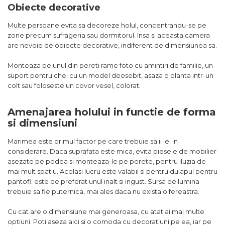
Obiecte decorative
Multe persoane evita sa decoreze holul, concentrandu-se pe
zone precum sufrageria sau dormitorul. Insa si aceasta camera
are nevoie de obiecte decorative, indiferent de dimensiunea sa.
Monteaza pe unul din pereti rame foto cu amintiri de familie, un
suport pentru chei cu un model deosebit, asaza o planta intr-un
colt sau foloseste un covor vesel, colorat.
Amenajarea holului in functie de forma
si dimensiuni
Marimea este primul factor pe care trebuie sa ii iei in
considerare. Daca suprafata este mica, evita piesele de mobilier
asezate pe podea si monteaza-le pe perete, pentru iluzia de
mai mult spatiu. Acelasi lucru este valabil si pentru dulapul pentru
pantofi: este de preferat unul inalt si ingust. Sursa de lumina
trebuie sa fie puternica, mai ales daca nu exista o fereastra.
Cu cat are o dimensiune mai generoasa, cu atat ai mai multe
optiuni. Poti aseza aici si o comoda cu decoratiuni pe ea, iar pe