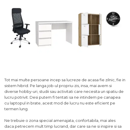
Comode TV
160x200
Colectia RIVA
Somiere PAL
Accesorii Mobila
140x200
Mese Living
Colectia TIFFANY
Curatare Si Protectie
90x200
Masute Cafea
Colectia KALE
Vezi toate
Scaune Living
Colectia TAIDA
Taburet Living
Colectia SANDO
Scaune Tapitate
Colectia MISA
Mese Si Scaune
Colectia PETRA
Curatare Si Protectie
Colectia BELISSIMO
Colectia HAMLET
Tot mai multe persoane incep sa lucreze de acasa fie zilnic, fie in
sistem hibrid. Pe langa job-ul propriu-zis, insa, mai avem si
Colectia HORIZON
diverse hobby-uri, studii sau activitati care necesita un spatiu de
Colectia COMO
lucru potrivit. Desi putem fi tentati sa ne intindem pe canapea
cu laptopul in brate, acest mod de lucru nu este eficient pe
Colectia BELLA
termen lung.
Ne trebuie o zona special amenajata, confortabila, mai ales
daca petrecem mult timp lucrand, dar care sa ne si inspire si sa