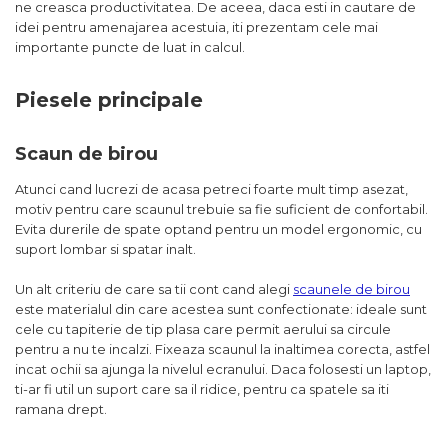
ne creasca productivitatea. De aceea, daca esti in cautare de
idei pentru amenajarea acestuia, iti prezentam cele mai
importante puncte de luat in calcul.
Piesele principale
Scaun de birou
Atunci cand lucrezi de acasa petreci foarte mult timp asezat,
motiv pentru care scaunul trebuie sa fie suficient de confortabil.
Evita durerile de spate optand pentru un model ergonomic, cu
suport lombar si spatar inalt.
Un alt criteriu de care sa tii cont cand alegi
scaunele de birou
este materialul din care acestea sunt confectionate: ideale sunt
cele cu tapiterie de tip plasa care permit aerului sa circule
pentru a nu te incalzi. Fixeaza scaunul la inaltimea corecta, astfel
incat ochii sa ajunga la nivelul ecranului. Daca folosesti un laptop,
ti-ar fi util un suport care sa il ridice, pentru ca spatele sa iti
ramana drept.