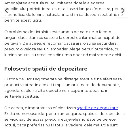
Amenajarea acestuia nu se limiteaza doar la alegerea
mobilierului potrivit. Ideal este sa-l asezi langa o fereastra, pentru
a beneficia de lumina naturala, insa stim ca deseori spatiul nu ne
permite acest lucru.
O problema des intalnita este umbra pe care ne-o facem
singuri, daca stam cu spatele la corpul de iluminat principal, de
pe tavan. De aceea, e recomandat sa ai si o sursa secundara,
precum o veioza sau un lampadar. Alege becuri puternice, cu
lumina neutra, nu rece, cea din urma obosind mai repede ochii.
Foloseste spatii de depozitare
O zona de lucru aglomerata ne distrage atentia si ne afecteaza
productivitatea. In acelasi timp, numarul mare de documente,
agende, cabluri si alte obiecte nu incape intotdeauna in
sertarele acestuia.
De aceea, e important sa eficientizam
spatiile de depozitare
.
Exista numeroase idei pentru amenajarea spatiului de lucru de la
serviciu sau de acasa, precum etajerele montate pe perete.
Totusi, daca preferi sa nu tii totul la vedere, cele mai utile sunt