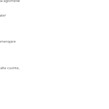
 mai aglomerat
ate!
o amenajare
alte cuvinte,