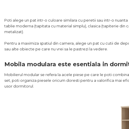
Poti alege un pat intr-o culoare similara cu peretii sau intr-o nuanta 
tablie moderna (tapitata cu material simplu), clasica (tapiterie din c
metalizat).
Pentru a maximiza spatiul din camera, alege un pat cu cutii de depozi
sau alte obiecte pe care nu vrei sa le pastrezi la vedere.
Mobila modulara este esentiala in dormi
Mobilierul modular se refera la acele piese pe care le poti combina i
set, poti organiza piesele oricum doresti pentru a valorifica mai ef
usor dormitorul.