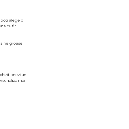
, poti alege o
na cu fir
 haine groase
chizitionezi un
ersonaliza mai