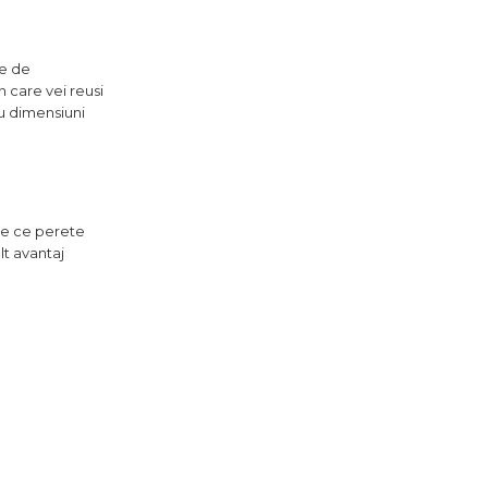
le de
n care vei reusi
cu dimensiuni
 pe ce perete
lt avantaj