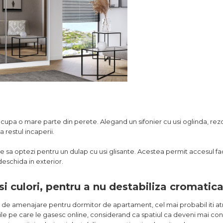
cupa o mare parte din perete. Alegand un sifonier cu usi oglinda, rezo
restul incaperii.
sa optezi pentru un dulap cu usi glisante. Acestea permit accesul facil 
deschida in exterior.
 si culori, pentru a nu destabiliza cromatic
ile de amenajare pentru dormitor de apartament, cel mai probabil iti at
 pe care le gasesc online, considerand ca spatiul ca deveni mai conf