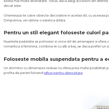
exista mai multe diversitate. Totusi, daca alegi accesorii din diferit
decat este.
Orienteaza-te catre obiecte decorative in acelasi stil, cu aceeasi p
Dimpotriva, vei obtine o estetica stilata.
Pentru un stil elegant foloseste culori p
Nuantele pastelate se potrivesc in orice stil de amenajare si ofera
romantica si feminina, combina-le cu alb si bej, iar daca preferi un 
Foloseste mobila suspendata pentru a e
Un dormitor cu dimensiuni reduse nu ofera prea multe posibilitati pe
profita de pereti folosind
rafturi pentru depozitare
.