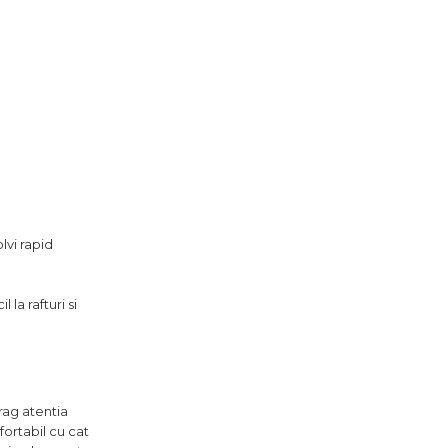
lvi rapid
la rafturi si
a
rag atentia
ortabil cu cat