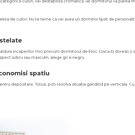
e categorii si culori, vei destabiliza cromatica, iar dormitorul va parea
aleta de culori. Nu te teme ca vei avea un dormitor lipsit de personalit
astelate
 caldura incaperilor mici precum dormitorul de bloc. Daca iti doresti 
aspect sobru sau masculin, alege gri si negru.
conomisi spatiu
ntru depozitare. Totusi, poti rezolva situatia gandind pe verticala. Cu 