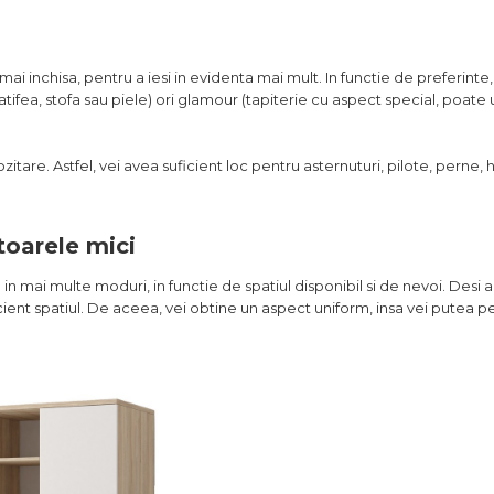
mai inchisa, pentru a iesi in evidenta mai mult. In functie de preferinte
atifea, stofa sau piele) ori glamour (tapiterie cu aspect special, poate u
tare. Astfel, vei avea suficient loc pentru asternuturi, pilote, perne,
toarele mici
n mai multe moduri, in functie de spatiul disponibil si de nevoi. Desi a
icient spatiul. De aceea, vei obtine un aspect uniform, insa vei putea p