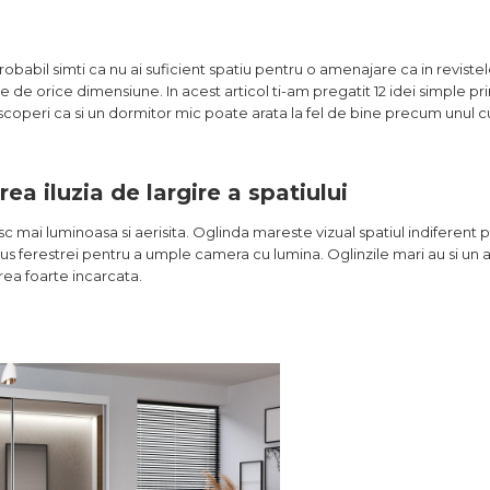
babil simti ca nu ai suficient spatiu pentru o amenajare ca in reviste
re de orice dimensiune. In acest articol ti-am pregatit 12 idei simple pri
 descoperi ca si un dormitor mic poate arata la fel de bine precum unul 
ea iluzia de largire a spatiului
 mai luminoasa si aerisita. Oglinda mareste vizual spatiul indiferent
us ferestrei pentru a umple camera cu lumina. Oglinzile mari au si un a
rea foarte incarcata.