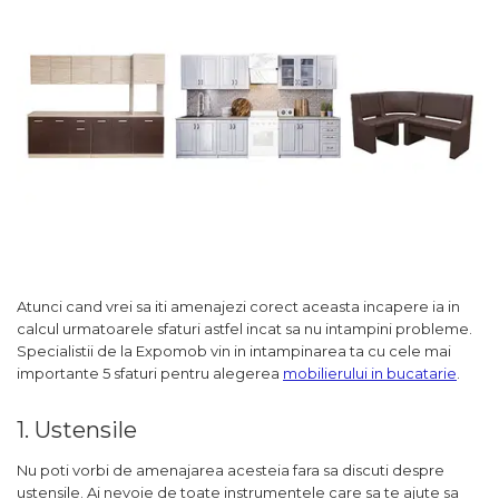
Comode TV
160x200
Colectia RIVA
Somiere PAL
Accesorii Mobila
140x200
Mese Living
Colectia TIFFANY
Curatare Si Protectie
90x200
Masute Cafea
Colectia KALE
Vezi toate
Scaune Living
Colectia TAIDA
Taburet Living
Colectia SANDO
Scaune Tapitate
Colectia MISA
Mese Si Scaune
Colectia PETRA
Curatare Si Protectie
Colectia BELISSIMO
Colectia HAMLET
Atunci cand vrei sa iti amenajezi corect aceasta incapere ia in
calcul urmatoarele sfaturi astfel incat sa nu intampini probleme.
Colectia HORIZON
Specialistii de la Expomob vin in intampinarea ta cu cele mai
Colectia COMO
importante 5 sfaturi pentru alegerea
mobilierului in bucatarie
.
Colectia BELLA
1. Ustensile
Nu poti vorbi de amenajarea acesteia fara sa discuti despre
ustensile. Ai nevoie de toate instrumentele care sa te ajute sa