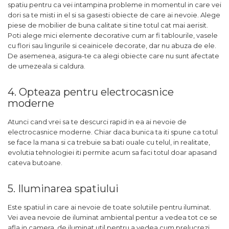
spatiu pentru ca vei intampina probleme in momentul in care vei
dori sa te misti in el si sa gasesti obiecte de care ai nevoie. Alege
piese de mobilier de buna calitate si tine totul cat mai aerisit.
Poti alege mici elemente decorative cum ar fi tablourile, vasele
cu flori sau lingurile si ceainicele decorate, dar nu abuza de ele.
De asemenea, asigura-te ca alegi obiecte care nu sunt afectate
de umezeala si caldura.
4. Opteaza pentru electrocasnice
moderne
Atunci cand vrei sa te descurci rapid in ea ai nevoie de
electrocasnice moderne. Chiar daca bunica ta iti spune ca totul
se face la mana si ca trebuie sa bati ouale cu telul, in realitate,
evolutia tehnologiei iti permite acum sa faci totul doar apasand
cateva butoane.
5. Iluminarea spatiului
Este spatiul in care ai nevoie de toate solutiile pentru iluminat.
Vei avea nevoie de iluminat ambiental pentur a vedea tot ce se
afla in camera, de iluminat util pentru a vedea cum prelucrezi