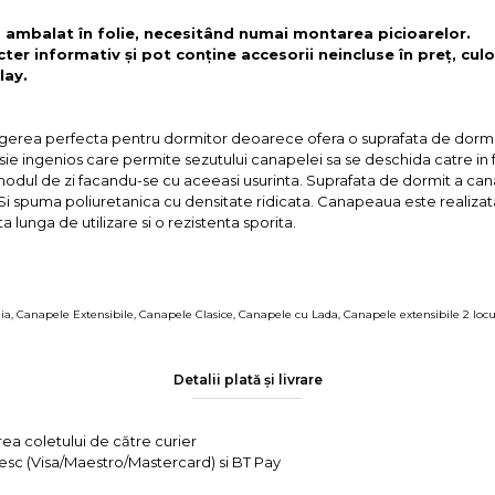
, ambalat în folie, necesitând numai montarea picioarelor.
cter informativ și pot conține accesorii neincluse în preț, culo
lay.
legerea perfecta pentru dormitor deoarece ofera o suprafata de dorm
 ingenios care permite sezutului canapelei sa se deschida catre in fat
modul de zi facandu-se cu aceeasi usurinta. Suprafata de dormit a can
na Si spuma poliuretanica cu densitate ridicata. Canapeaua este realiz
 lunga de utilizare si o rezistenta sporita.
ia
,
Canapele Extensibile
,
Canapele Clasice
,
Canapele cu Lada
,
Canapele extensibile 2 locu
Detalii plată și livrare
rea coletului de către curier
tesc (Visa/Maestro/Mastercard) si BT Pay