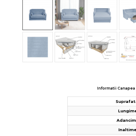
Colectia COMO
Colectia BELLA
Informatii Canapea G
Suprafat
Lungime
Adancime
Inaltime