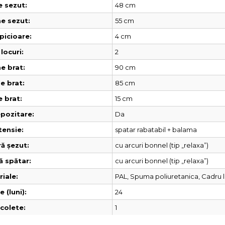
48 cm
e sezut:
55 cm
e sezut:
4 cm
picioare:
2
locuri:
90 cm
e brat:
85 cm
e brat:
15 cm
 brat:
Da
pozitare:
spatar rabatabil + balama
tensie:
cu arcuri bonnel (tip „relaxa”)
ă șezut:
cu arcuri bonnel (tip „relaxa”)
ă spătar:
PAL, Spuma poliuretanica, Cadru l
iale:
24
 (luni):
1
colete: