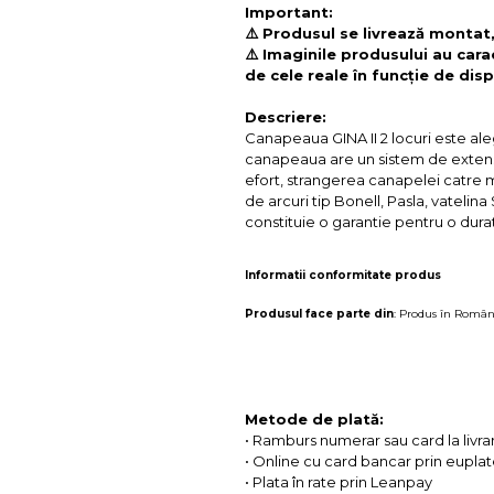
Important:
⚠️ Produsul se livrează montat
⚠️ Imaginile produsului au cara
de cele reale în funcție de disp
Descriere:
Canapeaua GINA II 2 locuri este a
canapeaua are un sistem de extensie
efort, strangerea canapelei catre 
de arcuri tip Bonell, Pasla, vateli
constituie o garantie pentru o durata
Informatii conformitate produs
Produsul face parte din
:
Produs în Român
Metode de plată:
• Ramburs numerar sau card la livra
• Online cu card bancar prin eupla
• Plata în rate prin Leanpay