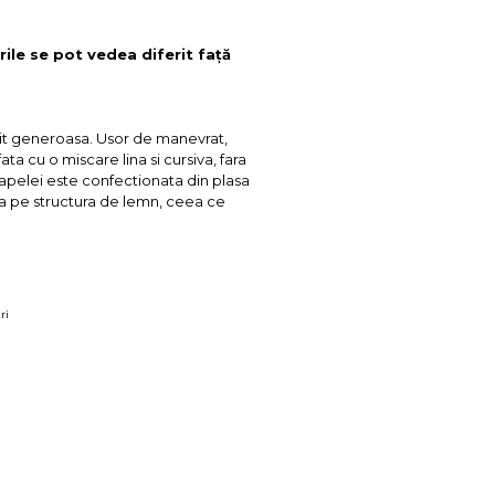
rile se pot vedea diferit față
it generoasa. Usor de manevrat,
a cu o miscare lina si cursiva, fara
apelei este confectionata din plasa
ata pe structura de lemn, ceea ce
ri