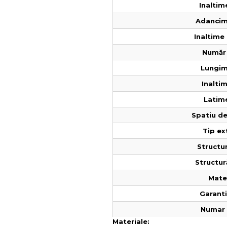
Inaltim
Adancim
Inaltime 
Număr 
Lungim
Inaltim
Latime
Spatiu de
Tip ex
Structur
Structur
Mater
Garantie
Numar 
Materiale: