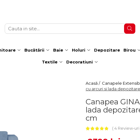
itoare
Bucătării
Baie
Holuri
Depozitare
Birou
Textile
Decoratiuni
Acasă /
Canapele Extensibi
cu arcuri si lada depozitar
Canapea GINA II
lada depozitar
cm
4 Review-ur