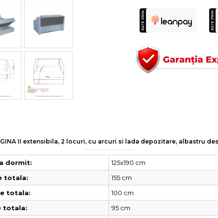
INA II extensibila, 2 locuri, cu arcuri si lada depozitare, albastru d
125x190 cm
a dormit:
155 cm
 totala:
100 cm
 totala:
95 cm
 totala: