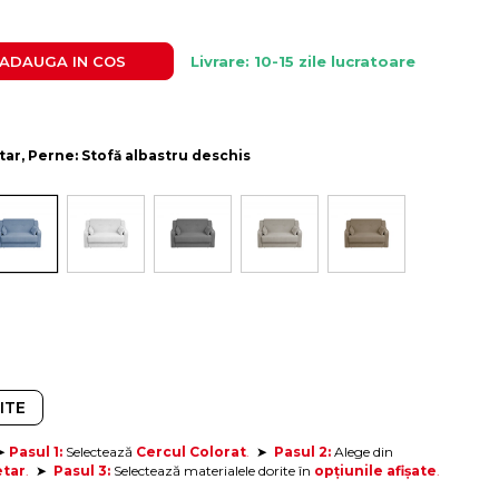
ADAUGA IN COS
Livrare: 10-15 zile lucratoare
ătar, Perne: Stofă albastru deschis
ITE
➤
Pasul 1:
Selectează
Cercul Colorat
.
➤
Pasul 2:
Alege din
etar
.
➤
Pasul 3:
Selectează materialele dorite
în
opțiunile afișate
.