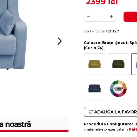
2399 lei
Cod Produs:
C2027
Durata de livrare:
10-15 zile lucratoare
Culoare
: Brațe, Șezut, Sp
(Curio 74)
ADAUGA LA FAVOR
Procedură Configurare:
materialele prezentate în
Pal