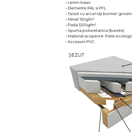
•
Lemn masiv
•
Elemente PAL si PFL
•
Sezut cu arcuri tip bonnel: gros
•
Minet 150g/m²
•
Pasla 1200g/m²
•
Spuma poliuretanica (burete)
•
Material acoperire: Piele ecologi
•
Accesorii PVC