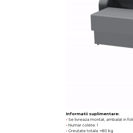
Informatii suplimentare:
•
Se livreaza montat, ambalat in fol
•
Numar colete: 1
•
Greutate totala: ≈80 kg