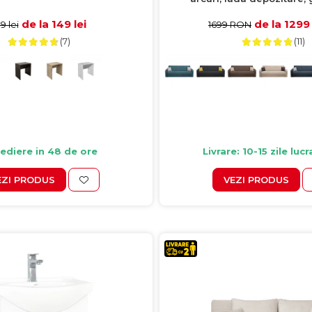
225x80x90 cm
de la 149 lei
de la 129
9 lei
1699 RON
(7)
(11)
ediere in 48 de ore
Livrare: 10-15 zile luc
EZI PRODUS
VEZI PRODUS