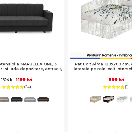
tensibila MARBELLA ONE, 3
Pat Colt Alma 120x200 cm, 
uri si lada depozitare, antracit,
laterale pe role, colt inters
214x73x80 cm
antichizat
1199 lei
899 lei
1624 lei
(24)
(1)