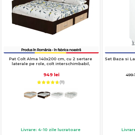
Pat Colt Alma 140x200 cm, cu 2 sertare
Set Baza si La
laterale pe role, colt interschimbabil,
sonoma inchis + sonoma deschis
949 lei
499.
(11)
Livrare: 4-10 zile lucratoare
Livrar