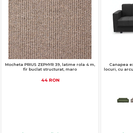
Colectia RUBEN
Biblioteci
Curatare Si Protectie
Paturi Tapitate
Scaune Dining
Birouri Albe
Curatare Si Protectie
După Dimenisune
Colectia NORTON
Vitrine
Paturi Copii Masini
Scaune Tapitate
Mobila Hol Alba
180x200
Colectia DOMINICA
Comode TV
Somiere
Blaturi Și Accesorii
160x200
140x200
Colectia RIVA
Mese Living
Somiere PAL
Accesorii Mobila
90x200
Vezi toate
Colectia TIFFANY
Masute Cafea
Curatare Si Protectie
Colectia KALE
Mocheta PRIUS ZEPHYR 39, latime rola 4 m,
Canapea ex
Scaune Living
fir buclat structurat, maro
locuri, cu arc
Colectia TAIDA
44 RON
Colectia SANDO
Taburet Living
Colectia MISA
Scaune Tapitate
Colectia PETRA
Mese Si Scaune
Colectia BELISSIMO
Colectia HAMLET
Curatare Si Protectie
Colectia HORIZON