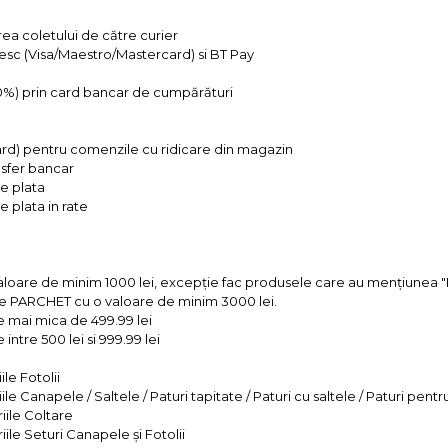
rea coletului de către curier
tesc (Visa/Maestro/Mastercard) si BT Pay
 0%) prin card bancar de cumpărături
ard) pentru comenzile cu ridicare din magazin
ansfer bancar
e plata
 plata in rate
valoare de minim 1000 lei, excepție fac produsele care au mențiun
e PARCHET cu o valoare de minim 3000 lei.
e mai mica de 499.99 lei
intre 500 lei si 999.99 lei
le Fotolii
le Canapele / Saltele / Paturi tapitate / Paturi cu saltele / Paturi pentr
iile Coltare
iile Seturi Canapele și Fotolii