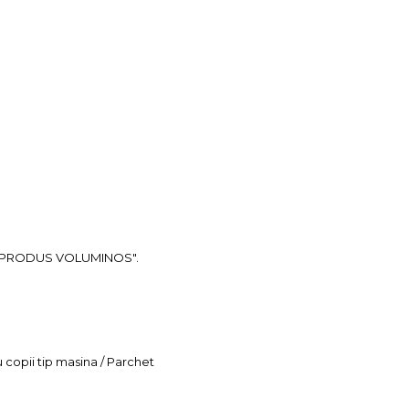
ea "PRODUS VOLUMINOS".
u copii tip masina / Parchet