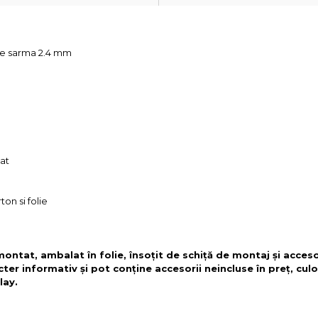
ime sarma 2.4 mm
at
on si folie
 montat, ambalat în folie, însoțit de schiță de montaj și acces
cter informativ și pot conține accesorii neincluse în preț, culo
lay.