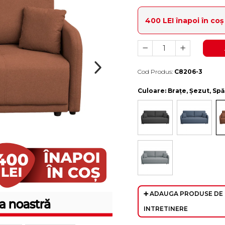
400 LEI înapoi în co
Cod Produs:
C8206-3
Durata de livrare:
10-15 zile lucratoare
Culoare
: Brațe, Șezut, Sp
➕ ADAUGA PRODUSE DE
INTRETINERE