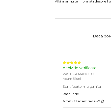
Află mai multe informații despre liv
Daca dore
Achizitie verificata
VASILICA MANOLIU,
Acum 5 luni
Sunt foarte mulțumita.
Raspunde
A fost util acest review?