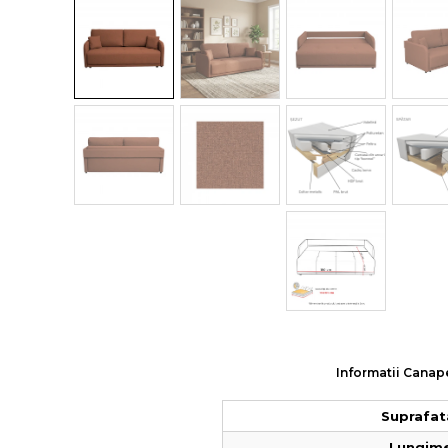
Colectia COMO
Colectia BELLA
Informatii Canape
Suprafat
Lungime