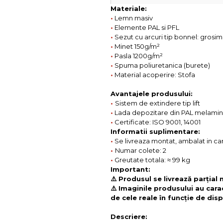
Materiale:
•
Lemn masiv
•
Elemente PAL si PFL
•
Sezut cu arcuri tip bonnel: gros
•
Minet 150g/m²
•
Pasla 1200g/m²
•
Spuma poliuretanica (burete)
•
Material acoperire: Stofa
Avantajele produsului:
•
Sistem de extindere tip lift
•
Lada depozitare din PAL melamin
•
Certificate: ISO 9001, 14001
Informatii suplimentare:
•
Se livreaza montat, ambalat in cart
•
Numar colete: 2
•
Greutate totala: ≈ 99 kg
Important:
⚠️ Produsul se livrează parțial
⚠️ Imaginile produsului au cara
de cele reale în funcție de disp
Descriere: