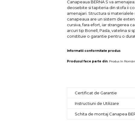
Canapeaua BERNA S va amenajeaza conf
deosebite si tapiteria din stofa ii c
amenajari. Structura si materialele
canapeaua are un sistem de extensie
cursiva, fara efort, iar strangerea
arcuri tip Bonell, Pasla, vatelina 
constituie o garantie pentru o durata
Informatii conformitate produs
Produsul face parte din
:
Produs în Român
Certificat de Garantie
Instructiuni de Utilizare
Schita de montaj Canapea BE