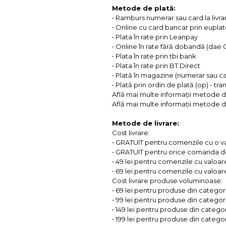
Metode de plată:
• Ramburs numerar sau card la livra
• Online cu card bancar prin eupla
• Plata în rate prin Leanpay
• Online în rate fără dobandă (dae
• Plata în rate prin tbi bank
• Plata în rate prin BT Direct
• Plată în magazine (numerar sau c
• Plată prin ordin de plată (op) - tr
Află mai multe informații metode d
Află mai multe informații metode de
Metode de livrare:
Cost livrare:
• GRATUIT pentru comenzile cu o 
• GRATUIT pentru orice comanda d
• 49 lei pentru comenzile cu valoar
• 69 lei pentru comenzile cu valoare 
Cost livrare produse voluminoase:
• 69 lei pentru produse din categorii
• 99 lei pentru produse din categorii
• 149 lei pentru produse din categor
• 199 lei pentru produse din categor