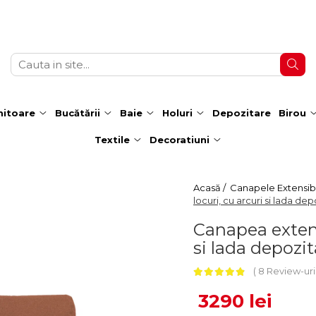
itoare
Bucătării
Baie
Holuri
Depozitare
Birou
Textile
Decoratiuni
Acasă /
Canapele Extensibi
locuri, cu arcuri si lada de
Canapea extens
si lada depozi
8 Review-ur
3290 lei