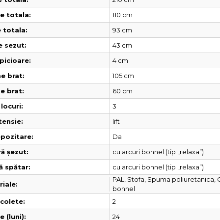
110 cm
 totala:
93 cm
 totala:
43 cm
e sezut:
4 cm
picioare:
105 cm
e brat:
60 cm
e brat:
3
locuri:
lift
tensie:
Da
pozitare:
cu arcuri bonnel (tip „relaxa”)
ă șezut:
cu arcuri bonnel (tip „relaxa”)
ă spătar:
PAL, Stofa, Spuma poliuretanica, 
iale:
bonnel
2
colete:
24
 (luni):