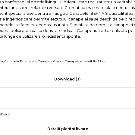
ortabil si estetic livingul. Designul este realizat intr-un veritabil stil
onfera un aspect relaxat si versatil. Cromatica este naturala si neutra, 
 sunt special alese pentru a-i asigura Canapelei BERNA S durabilitatea 
 ingenios care permite sezutului canapelei sa se deschida pe directia
 canapelei se face cu aceeasi usurinta. Suprafata de dormit a canapelei
si spuma poliuretanica cu densitate ridicat. Canapeaua este realizata p
 lunga de utilizare si o rezistenta sporita.
ia
,
Canapele Extensibile
,
Canapele Clasice
,
Canapele extensibile 3 locuri
Download (3)
RNA S
Detalii plată și livrare