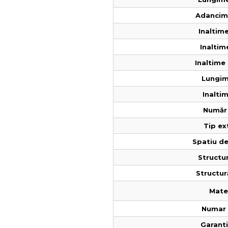
Adancime
Inaltime
Inaltim
Inaltime 
Lungim
Inaltim
Număr 
Tip ex
Spatiu de
Structur
Structur
Mater
Numar 
Garantie