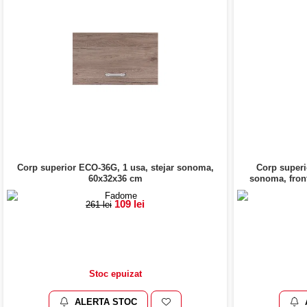
Corp superior ECO-36G, 1 usa, stejar sonoma,
Corp superi
60x32x36 cm
sonoma, front
109 lei
261 lei
Stoc epuizat
ALERTA STOC