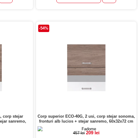
-54%
 corp stejar
Corp superior ECO-40G, 2 usi, corp stejar sonoma,
tejar sanremo,
fronturi alb lucios + stejar sanremo, 60x32x72 cm
209 lei
457 lei