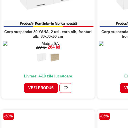
Corp suspendat 80 YANA, 2 usi, corp alb, fronturi
Corp suspendat
alb, 80x30x60 cm
fro
284 lei
299 lei
Livrare: 4-10 zile lucratoare
Ex
VEZI PRODUS
V
-58%
-65%