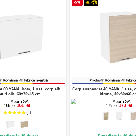
-5%
 60 YANA, hota, 1 usa, corp alb,
Corp suspendat 40 YANA, 1 usa, co
nturi alb, 60x30x45 cm
kiruna, 40x30x60 
161 lei
170 lei
169 lei
179 lei
(1)