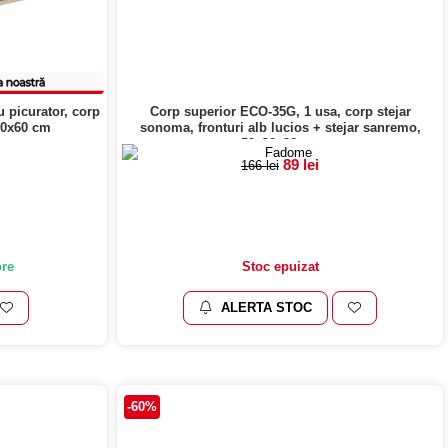
 picurator, corp
Corp superior ECO-35G, 1 usa, corp stejar
30x60 cm
sonoma, fronturi alb lucios + stejar sanremo,
50x32x36 cm
89 lei
166 lei
ore
Stoc epuizat
ALERTA STOC
-60%