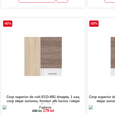
-60%
-60%
Corp superior de colt ECO-45G dreapta, 1 usa,
Corp superior d
corp stejar sonoma, fronturi alb lucios +stejar
stejar sonom
sanremo, 70x40x72 cm
sa
179 lei
446 lei