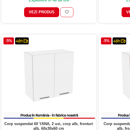
Expediere in 48 de ore
Ex
Colectia COMO
VEZI PRODUS
V
Colectia BELLA
-5%
-5%
Corp suspendat 60 YANA, 2 usi, corp alb, fronturi
Corp suspendat
alb, 60x30x60 cm
alb, fr