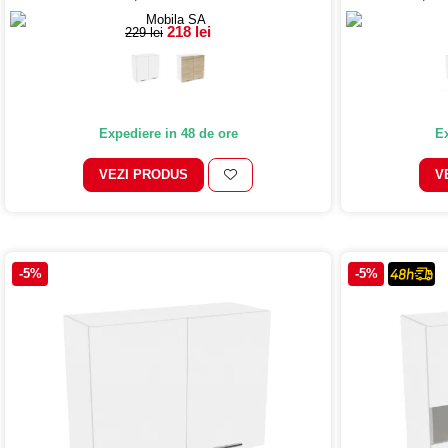
218 lei
229 lei
Expediere in 48 de ore
Ex
VEZI PRODUS
V
-5%
-5%