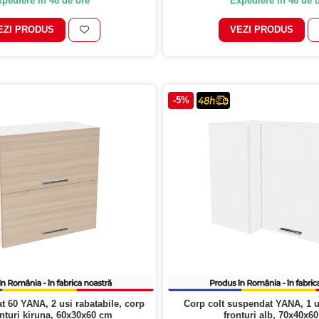
pediere in 48 de ore
Expediere in 48 de 
EZI PRODUS
VEZI PRODUS
-5%
 60 YANA, 2 usi rabatabile, corp
Corp colt suspendat YANA, 1 u
onturi kiruna, 60x30x60 cm
fronturi alb, 70x40x6