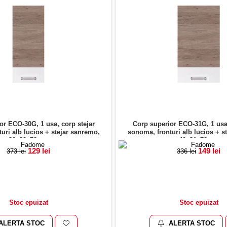
or ECO-30G, 1 usa, corp stejar
Corp superior ECO-31G, 1 usa,
uri alb lucios + stejar sanremo,
sonoma, fronturi alb lucios + s
30x32x72 cm
40x31x72 cm
129 lei
149 lei
373 lei
336 lei
Stoc epuizat
Stoc epuizat
ALERTA STOC
ALERTA STOC