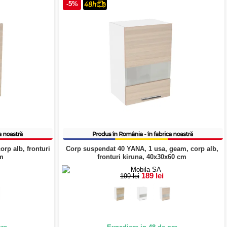
-5%
rp alb, fronturi
Corp suspendat 40 YANA, 1 usa, geam, corp alb,
cm
fronturi kiruna, 40x30x60 cm
189 lei
199 lei