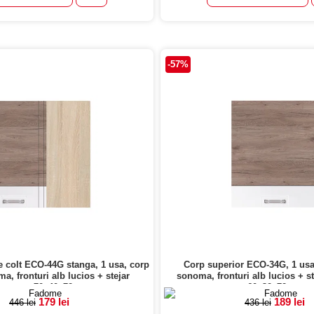
-57%
e colt ECO-44G stanga, 1 usa, corp
Corp superior ECO-34G, 1 usa,
a, fronturi alb lucios + stejar
sonoma, fronturi alb lucios + s
nremo, 70x40x72 cm
60x32x72 cm
179 lei
189 lei
446 lei
436 lei