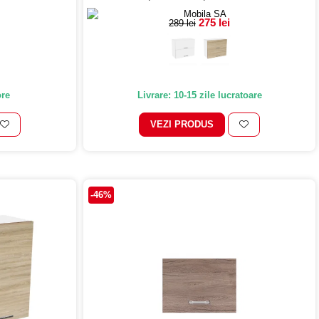
275 lei
289 lei
ore
Livrare: 10-15 zile lucratoare
VEZI PRODUS
-46%