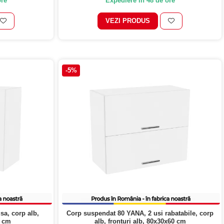
ore
Expediere in 48 de ore
VEZI PRODUS
-5%
sa, corp alb,
Corp suspendat 80 YANA, 2 usi rabatabile, corp
0 cm
alb, fronturi alb, 80x30x60 cm