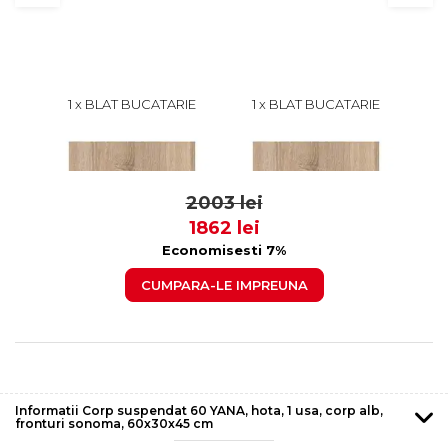
1 x BLAT BUCATARIE
1 x BLAT BUCATARIE
1 x
SONOMA DESCHIS A842,
SONOMA DESCHIS A842,
YANA
STEJAR, LUNGIME 60 CM,
STEJAR, LUNGIME 40 CM,
ALB,
120 lei
80 lei
LATIME 60 CM, GROSIME
LATIME 60 CM, GROSIME
89
59
28 MM
28 MM
2003 lei
1862 lei
Economisesti 7%
CUMPARA-LE IMPREUNA
Informatii Corp suspendat 60 YANA, hota, 1 usa, corp alb,
fronturi sonoma, 60x30x45 cm