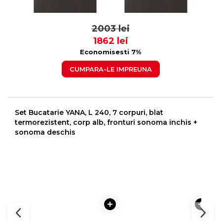
CM, GROSIME 28 MM
CM, GROSIME 28 MM
89
59
2003 lei
1862 lei
Economisesti 7%
CUMPARA-LE IMPREUNA
Set Bucatarie YANA, L 240, 7 corpuri, blat
termorezistent, corp alb, fronturi sonoma inchis +
sonoma deschis