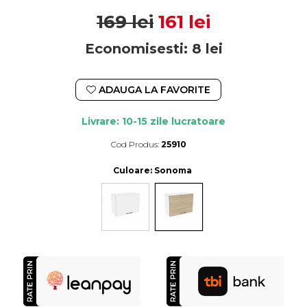
169 lei
161 lei
Economisesti:
8
lei
ADAUGA LA FAVORITE
Livrare: 10-15 zile lucratoare
Cod Produs:
25910
Durata de livrare:
10-15 zile lucratoare
Culoare
: Sonoma