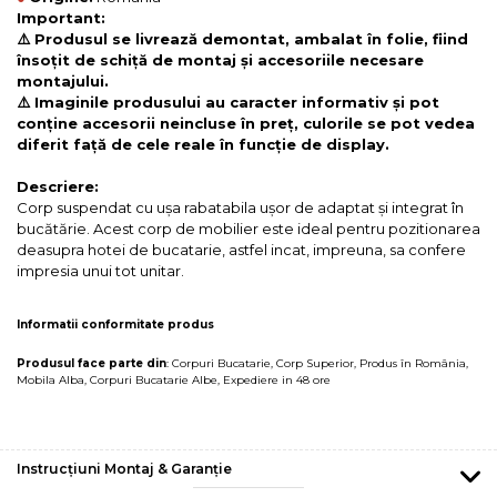
Important:
⚠️ Produsul se livrează demontat, ambalat în folie, fiind
însoțit de schiță de montaj și accesoriile necesare
montajului.
⚠️ Imaginile produsului au caracter informativ și pot
conține accesorii neincluse în preț, culorile se pot vedea
diferit față de cele reale în funcție de display.
Descriere:
Corp suspendat cu ușa rabatabila ușor de adaptat și integrat în
bucătărie. Acest corp de mobilier este ideal pentru pozitionarea
deasupra hotei de bucatarie, astfel incat, impreuna, sa confere
impresia unui tot unitar.
Informatii conformitate produs
Produsul face parte din
:
Corpuri Bucatarie
,
Corp Superior
,
Produs în România
,
Mobila Alba
,
Corpuri Bucatarie Albe
,
Expediere in 48 ore
Instrucțiuni Montaj & Garanție