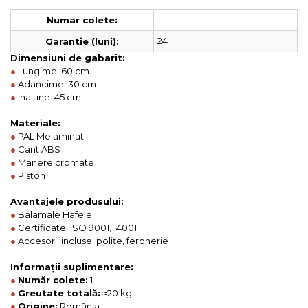
1
Numar colete:
24
Garantie (luni):
Dimensiuni de gabarit:
●
Lungime: 60 cm
●
Adancime: 30 cm
●
Inaltine: 45 cm
Materiale:
●
PAL Melaminat
●
Cant ABS
●
Manere cromate
●
Piston
Avantajele produsului:
●
Balamale Hafele
●
Certificate: ISO 9001, 14001
●
Accesorii incluse: polițe, feronerie
Informații suplimentare:
●
Număr colete:
1
●
Greutate totală:
≈20 kg
●
Origine:
România