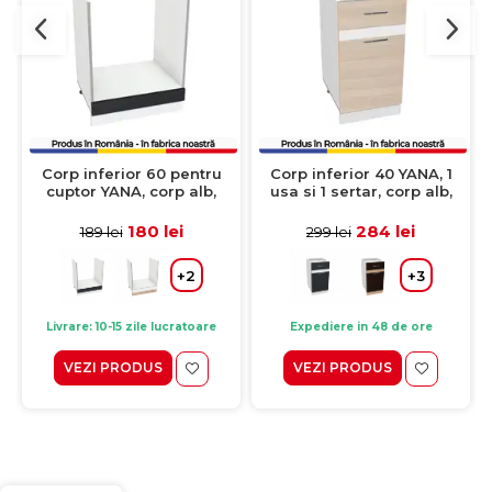
Corp inferior 60 pentru
Corp inferior 40 YANA, 1
cuptor YANA, corp alb,
usa si 1 sertar, corp alb,
fronturi sonoma gri + alb,
fronturi kiruna + alb,
60x50x77 cm
40x50x77 cm
180 lei
284 lei
189 lei
299 lei
+2
+3
Livrare: 10-15 zile lucratoare
Expediere in 48 de ore
VEZI PRODUS
VEZI PRODUS