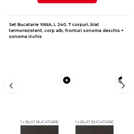
Set Bucatarie YANA, L 240, 7 corpuri, blat
termorezistent, corp alb, fronturi sonoma deschis +
sonoma inchis
1 x BLAT BUCATARIE
1 x BLAT BUCATARIE
1 x
NAIROBI A316, WENGE,
NAIROBI A316, WENGE,
YANA
LUNGIME 60 CM, LATIME 60
LUNGIME 40 CM, LATIME 60
ALB,
120 lei
80 lei