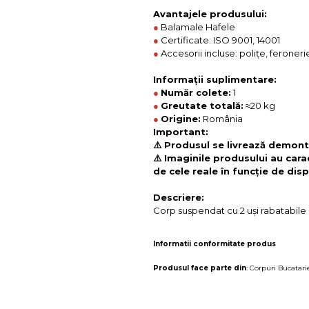
Avantajele produsului:
●
Balamale Hafele
●
Certificate: ISO 9001, 14001
●
Accesorii incluse: polițe, feroneri
Informații suplimentare:
●
Număr colete:
1
●
Greutate totală:
≈20 kg
●
Origine:
România
Important:
⚠️ Produsul se livrează demonta
⚠️ Imaginile produsului au cara
de cele reale în funcție de disp
Descriere:
Corp suspendat cu 2 uși rabatabile 
Informatii conformitate produs
Produsul face parte din
:
Corpuri Bucatari