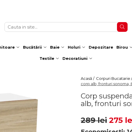
itoare
Bucătării
Baie
Holuri
Depozitare
Birou
Textile
Decoratiuni
Acasă /
Corpuri Bucatarie 
corp alb, fronturi sonoma
Corp suspendat
alb, fronturi
289 lei
275 le
Economisesti:
1