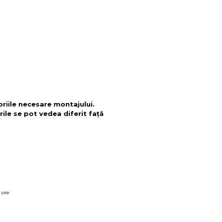
oriile necesare montajului.
rile se pot vedea diferit față
 ore