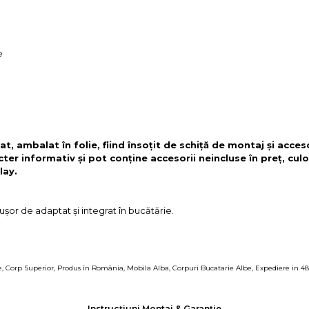
e
t, ambalat în folie, fiind însoțit de schiță de montaj și acces
cter informativ și pot conține accesorii neincluse în preț, culo
lay.
ușor de adaptat și integrat în bucătărie.
e
,
Corp Superior
,
Produs în România
,
Mobila Alba
,
Corpuri Bucatarie Albe
,
Expediere in 48
Instrucțiuni Montaj & Garanție