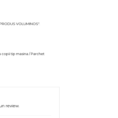
ea "PRODUS VOLUMINOS".
u copii tip masina / Parchet
un review.