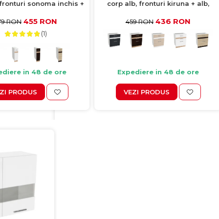
 fronturi sonoma inchis +
corp alb, fronturi kiruna + alb,
 deschis, 20x50x77 cm
60x50x77 cm
455 RON
436 RON
79 RON
459 RON
(1)
diere in 48 de ore
Expediere in 48 de ore
ZI PRODUS
VEZI PRODUS