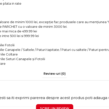
 plata in rate
valoare de minim 1000 lei, excepție fac produsele care au mențiun
e PARCHET cu o valoare de minim 3000 lei.
e mai mica de 499.99 lei
intre 500 lei si 999.99 lei
le Fotolii
le Canapele / Saltele / Paturi tapitate / Paturi cu saltele / Paturi pentr
iile Coltare
iile Seturi Canapele și Fotolii
rare
Review-uri
(0)
sti sa iti exprimi parerea despre acest produs poti adauga 
SCRIE UN REVIEW