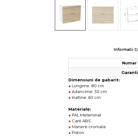
Colectia COMO
Colectia BELLA
Informatii 
Numar 
Garantie
Dimensiuni de gabarit:
●
Lungime: 80 cm
●
Adancime: 30 cm
●
Inaltine: 60 cm
Materiale:
●
PAL Melaminat
●
Cant ABS
●
Manere cromate
●
Piston