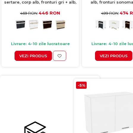
sertare, corp alb, fronturi gri + alb,
alb, fronturi sonoma
80x50x77 cm
sonoma deschis, 90
446 RON
474 
469 RON
499 RON
Livrare: 4-10 zile lucratoare
Livrare: 4-10 zile l
VEZI PRODUS
VEZI PRODUS
-5%