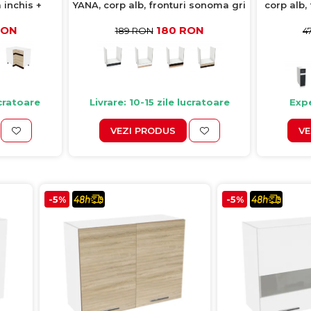
 inchis +
YANA, corp alb, fronturi sonoma gri
corp alb,
x62x77 cm
+ alb, 60x50x77 cm
sonoma
RON
180 RON
189 RON
4
ucratoare
Livrare: 10-15 zile lucratoare
Expe
VEZI PRODUS
VE
-5%
-5%