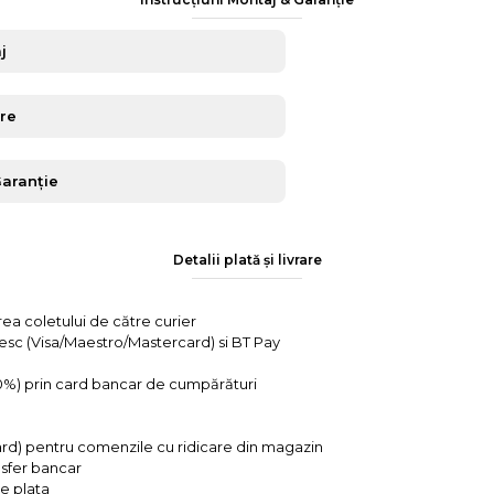
j
are
Garanție
Detalii plată și livrare
rea coletului de către curier
tesc (Visa/Maestro/Mastercard) si BT Pay
 0%) prin card bancar de cumpărături
ard) pentru comenzile cu ridicare din magazin
ansfer bancar
e plata