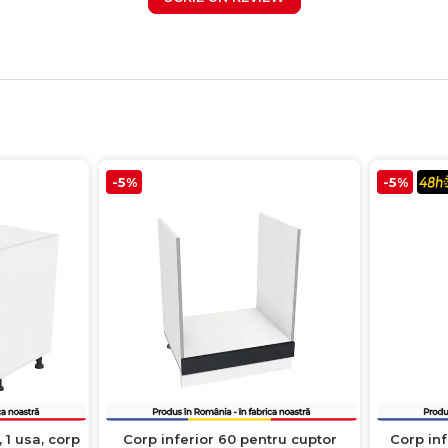
-5%
-5%
 1 usa, corp
Corp inferior 60 pentru cuptor
Corp inf