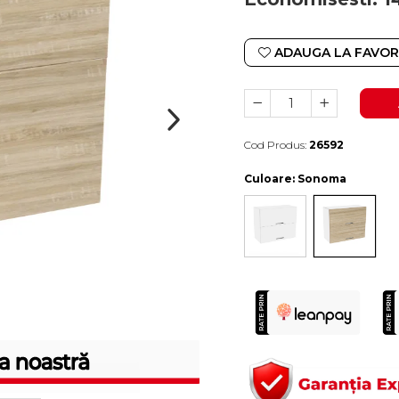
ADAUGA LA FAVOR
Cod Produs:
26592
Durata de livrare:
10-15 zile lucratoare
Culoare
: Sonoma