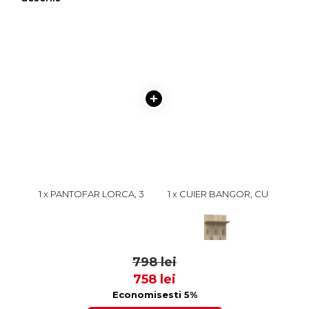
1 x PANTOFAR LORCA, 3
1 x CUIER BANGOR, CU
RAFTURI, SONOMA
LADA SI SERTAR, SONOMA
DESCHIS, 100X38X46 CM
DESCHIS, 50X35X181 CM
449 lei
349 lei
427
332
798 lei
758 lei
Economisesti 5%