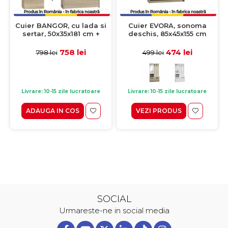
Cuier BANGOR, cu lada si
Cuier EVORA, sonoma
sertar, 50x35x181 cm +
deschis, 85x45x155 cm
Pantofar LORCA, 3 rafturi,
100x38x46 cm, sonoma
758 lei
474 lei
798 lei
499 lei
deschis
Livrare: 10-15 zile lucratoare
Livrare: 10-15 zile lucratoare
ADAUGA IN COS
VEZI PRODUS
SOCIAL
Urmareste-ne in social media