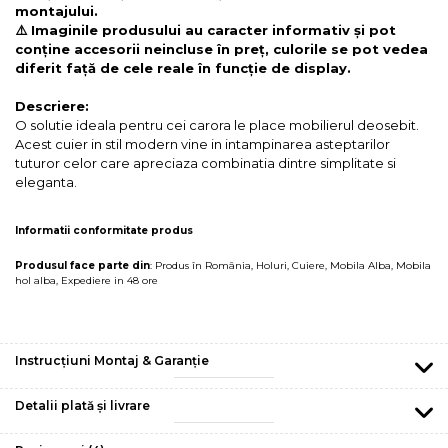
montajului.
⚠️ Imaginile produsului au caracter informativ și pot
conține accesorii neincluse în preț, culorile se pot vedea
diferit față de cele reale în funcție de display.
Descriere:
O solutie ideala pentru cei carora le place mobilierul deosebit.
Acest cuier in stil modern vine in intampinarea asteptarilor
tuturor celor care apreciaza combinatia dintre simplitate si
eleganta.
Informatii conformitate produs
Produsul face parte din
:
Produs în România
,
Holuri
,
Cuiere
,
Mobila Alba
,
Mobila
hol alba
,
Expediere in 48 ore
Instrucțiuni Montaj & Garanție
Detalii plată și livrare