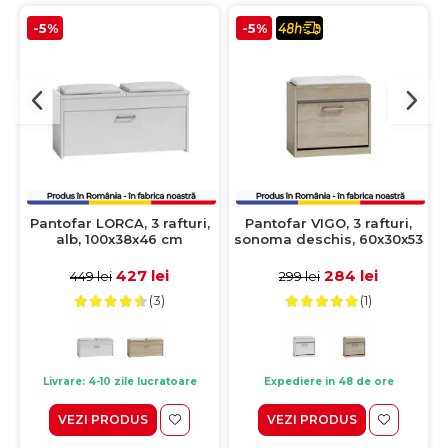
-5%
-5%
Pantofar LORCA, 3 rafturi,
Pantofar VIGO, 3 rafturi,
alb, 100x38x46 cm
sonoma deschis, 60x30x53
cm
427 lei
284 lei
449 lei
299 lei
(3)
(1)
Livrare: 4-10 zile lucratoare
Expediere in 48 de ore
VEZI PRODUS
VEZI PRODUS