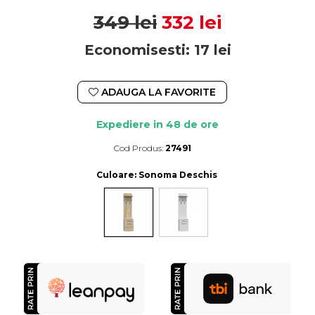
349 lei
332 lei
Economisesti:
17
lei
ADAUGA LA FAVORITE
Expediere in 48 de ore
Cod Produs:
27491
Durata de livrare:
Expediere in 48 de ore
Culoare
: Sonoma Deschis