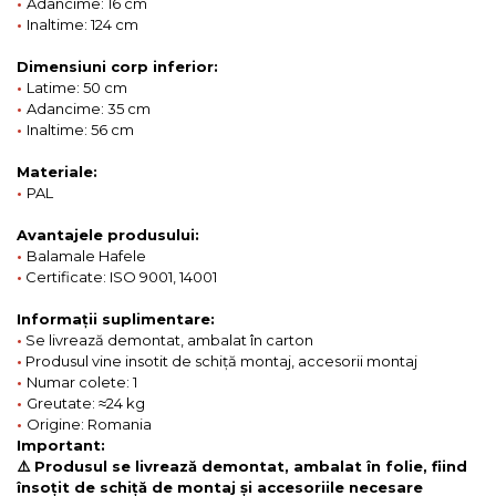
•
Adancime: 16 cm
•
Inaltime: 124 cm
Dimensiuni corp inferior:
•
Latime: 50 cm
•
Adancime: 35 cm
•
Inaltime: 56 cm
Materiale:
•
PAL
Avantajele produsului:
•
Balamale Hafele
•
Certificate: ISO 9001, 14001
Informații suplimentare:
•
Se livrează demontat, ambalat în carton
•
Produsul vine insotit de schiță montaj, accesorii montaj
•
Numar colete: 1
•
Greutate: ≈24 kg
•
Origine: Romania
Important:
⚠️ Produsul se livrează demontat, ambalat în folie, fiind
însoțit de schiță de montaj și accesoriile necesare