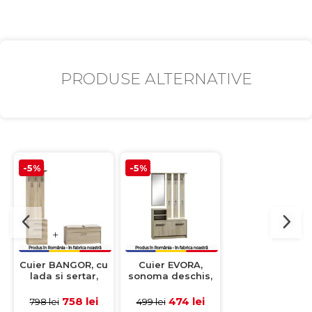
PRODUSE ALTERNATIVE
-5%
-5%
-5%
Cuier BANGOR, cu
Cuier EVORA,
Cuier BANGOR, 
lada si sertar,
sonoma deschis,
lada si sertar,
50x35x181 cm +
85x45x155 cm
50x35x181 cm 
Pantofar LORCA, 3
Pantofar LORCA,
758 lei
474 lei
758 lei
798 lei
499 lei
798 lei
rafturi, 100x38x46
rafturi, 100x38x