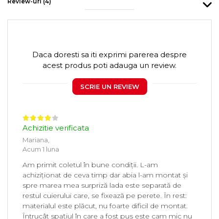
Review-uri
(4)
Daca doresti sa iti exprimi parerea despre
acest produs poti adauga un review.
SCRIE UN REVIEW
Achizitie verificata
Mariana,
Acum 1 luna
Am primit coletul în bune condiții. L-am
achiziționat de ceva timp dar abia l-am montat și
spre marea mea surpriză lada este separată de
restul cuierului care, se fixează pe perete. În rest:
materialul este plăcut, nu foarte dificil de montat.
Întrucât spațiul în care a fost pus este cam mic nu