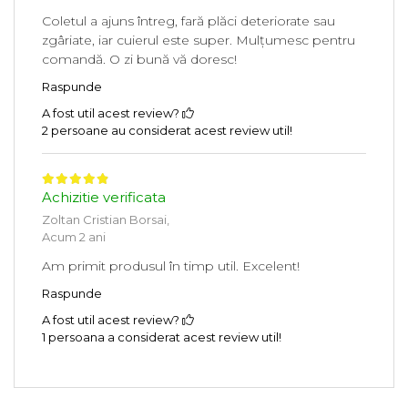
Coletul a ajuns întreg, fară plăci deteriorate sau
zgâriate, iar cuierul este super. Mulțumesc pentru
comandă. O zi bună vă doresc!
Raspunde
A fost util acest review?
2 persoane au considerat acest review util!
Achizitie verificata
Zoltan Cristian Borsai,
Acum 2 ani
Am primit produsul în timp util. Excelent!
Raspunde
A fost util acest review?
1 persoana a considerat acest review util!