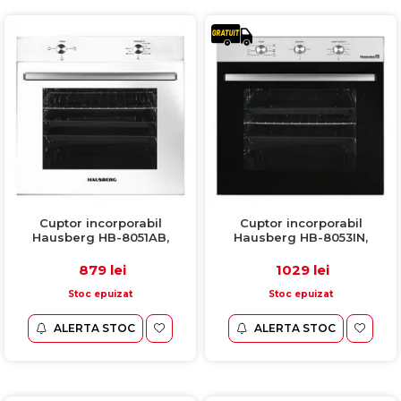
Cuptor incorporabil
Cuptor incorporabil
Hausberg HB-8051AB,
Hausberg HB-8053IN,
electric, putere 2200 W, 76 l,
electric, putere 2200 W, 71 l,
4 functii, Clasa A, alb
6 functii, ventilatie, timer,
879 lei
1029 lei
Clasa A, negru / inox
Stoc epuizat
Stoc epuizat
ALERTA STOC
ALERTA STOC