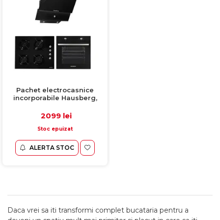
Pachet electrocasnice
incorporabile Hausberg,
negru, Hota HB-2285NG +
Cuptor HB-8051NG + Plita
2099 lei
gaz HB-563NG
Stoc epuizat
ALERTA STOC
Daca vrei sa iti transformi complet bucataria pentru a