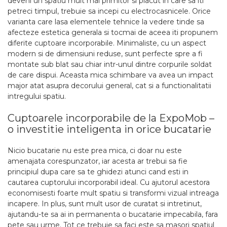
deveni un spatiu mult mai primitor si placut in care sa iti
petreci timpul, trebuie sa incepi cu electrocasnicele. Orice
varianta care lasa elementele tehnice la vedere tinde sa
afecteze estetica generala si tocmai de aceea iti propunem
diferite cuptoare incorporabile. Minimaliste, cu un aspect
modern si de dimensiuni reduse, sunt perfecte spre a fi
montate sub blat sau chiar intr-unul dintre corpurile soldat
de care dispui. Aceasta mica schimbare va avea un impact
major atat asupra decorului general, cat si a functionalitatii
intregului spatiu.
Cuptoarele incorporabile de la ExpoMob –
o investitie inteligenta in orice bucatarie
Nicio bucatarie nu este prea mica, ci doar nu este
amenajata corespunzator, iar acesta ar trebui sa fie
principiul dupa care sa te ghidezi atunci cand esti in
cautarea cuptorului incorporabil ideal. Cu ajutorul acestora
economisesti foarte mult spatiu si transformi vizual intreaga
incapere. In plus, sunt mult usor de curatat si intretinut,
ajutandu-te sa ai in permanenta o bucatarie impecabila, fara
pete sau urme. Tot ce trebuie sa faci este sa masori spatiul