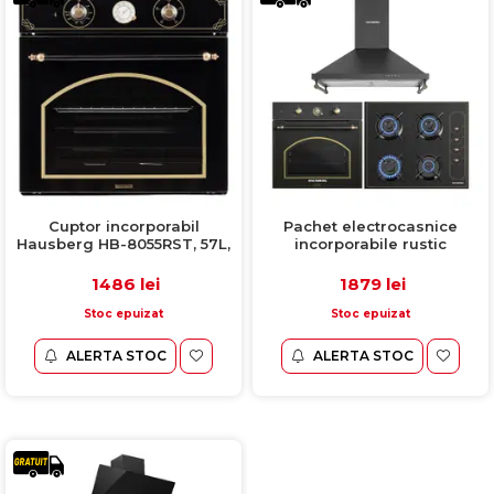
Cuptor incorporabil
Pachet electrocasnice
Hausberg HB-8055RST, 57L,
incorporabile rustic
electric, putere 2000W, 4
Hausberg, negru, Hota HB-
functii, ventilatie, timer,
1505RST + Cuptor HB8055RST
1486 lei
1879 lei
Clasa A, culoare negru +
+ Plita gaz HB-575RST
auriu
Stoc epuizat
Stoc epuizat
ALERTA STOC
ALERTA STOC