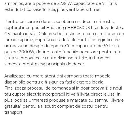
armonios, are o putere de 2225 W, capacitate de 71 litri si
este dotat cu sase functii, plus ventilatie si timer.
Pentru cei care isi doresc sa obtina un decor mai rustic,
cuptorul incorporabil Hausberg HB8050RST se dovedeste a
fi varianta ideala. Culoarea bej rustic este cea care ii ofera un
farmec aparte, impreuna cu detaliile metalice argintii care
urmeaza un design de epoca. Cu o capacitate de 57L si o
putere 2000W, detine toate functiile necesare pentru a te
ajuta sa prepari cele mai delicioase retete, in timp ce
serveste drept piesa principala de decor.
Analizeaza cu mare atentie si compara toate modele
disponibile pentru a fi sigur ca faci alegerea ideala.
Finalizeaza procesul de comanda si in doar cateva zile noul
tau cuptor electric incorporabil iti va fi livrat direct la usa. In
plus, poti sa urmaresti produsele marcate cu semnul „livrare
gratuita” pentru a fi scutit complet de costul pentru
transport.