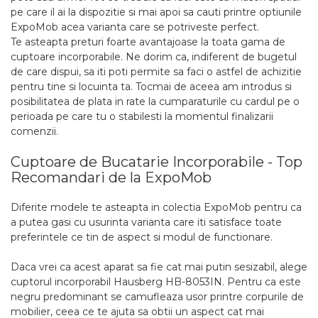
pe care il ai la dispozitie si mai apoi sa cauti printre optiunile
ExpoMob acea varianta care se potriveste perfect.
Te asteapta preturi foarte avantajoase la toata gama de
cuptoare incorporabile. Ne dorim ca, indiferent de bugetul
de care dispui, sa iti poti permite sa faci o astfel de achizitie
pentru tine si locuinta ta. Tocmai de aceea am introdus si
posibilitatea de plata in rate la cumparaturile cu cardul pe o
perioada pe care tu o stabilesti la momentul finalizarii
comenzii.
Cuptoare de Bucatarie Incorporabile - Top
Recomandari de la ExpoMob
Diferite modele te asteapta in colectia ExpoMob pentru ca
a putea gasi cu usurinta varianta care iti satisface toate
preferintele ce tin de aspect si modul de functionare.
Daca vrei ca acest aparat sa fie cat mai putin sesizabil, alege
cuptorul incorporabil Hausberg HB-8053IN. Pentru ca este
negru predominant se camufleaza usor printre corpurile de
mobilier, ceea ce te ajuta sa obtii un aspect cat mai