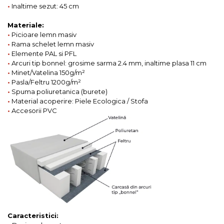
•
Inaltime sezut: 45 cm
Materiale:
•
Picioare lemn masiv
•
Rama schelet lemn masiv
•
Elemente PAL si PFL
•
Arcuri tip bonnel: grosime sarma 2.4 mm, inaltime plasa 11 cm
•
Minet/Vatelina 150g/m²
•
Pasla/Feltru 1200g/m²
•
Spuma poliuretanica (burete)
•
Material acoperire: Piele Ecologica / Stofa
•
Accesorii PVC
Caracteristici: