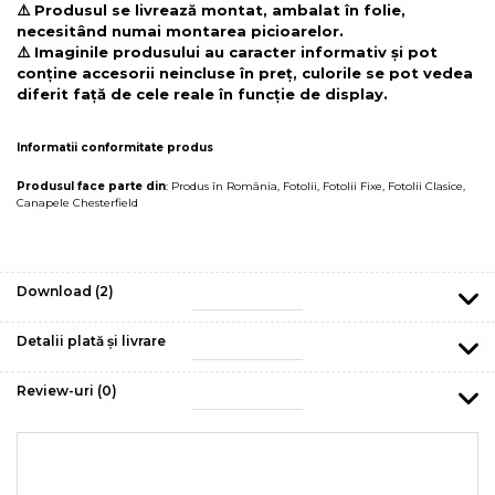
⚠️ Produsul se livrează montat, ambalat în folie,
necesitând numai montarea picioarelor.
⚠️ Imaginile produsului au caracter informativ și pot
conține accesorii neincluse în preț, culorile se pot vedea
diferit față de cele reale în funcție de display.
Informatii conformitate produs
Produsul face parte din
:
Produs în România
,
Fotolii
,
Fotolii Fixe
,
Fotolii Clasice
,
Canapele Chesterfield
Download (2)
Detalii plată și livrare
Review-uri
(0)