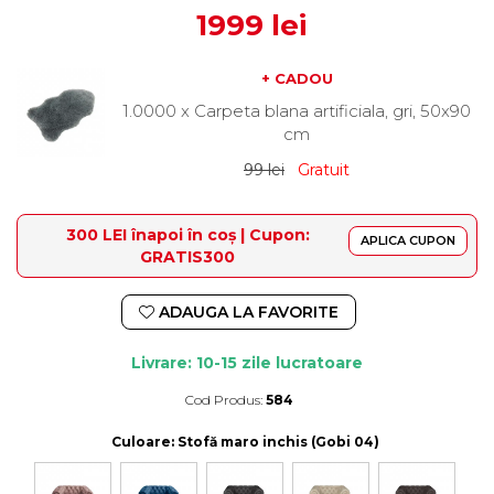
1999 lei
+ CADOU
1.0000 x Carpeta blana artificiala, gri, 50x90
cm
99 lei
Gratuit
300 LEI înapoi în coș | Cupon:
APLICA CUPON
GRATIS300
ADAUGA LA FAVORITE
Livrare: 10-15 zile lucratoare
Cod Produs:
584
Durata de livrare:
10-15 zile lucratoare
Culoare
: Stofă maro inchis (Gobi 04)