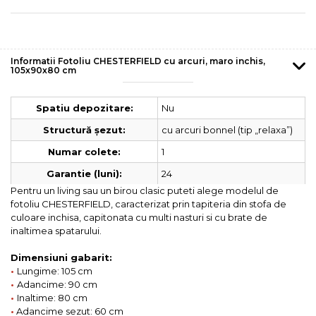
Informatii Fotoliu CHESTERFIELD cu arcuri, maro inchis,
105x90x80 cm
Nu
Spatiu depozitare:
cu arcuri bonnel (tip „relaxa”)
Structură șezut:
1
Numar colete:
24
Garantie (luni):
Pentru un living sau un birou clasic puteti alege modelul de
fotoliu CHESTERFIELD, caracterizat prin tapiteria din stofa de
culoare inchisa, capitonata cu multi nasturi si cu brate de
inaltimea spatarului.
Dimensiuni gabarit:
•
Lungime: 105 cm
•
Adancime: 90 cm
•
Inaltime: 80 cm
•
Adancime sezut: 60 cm