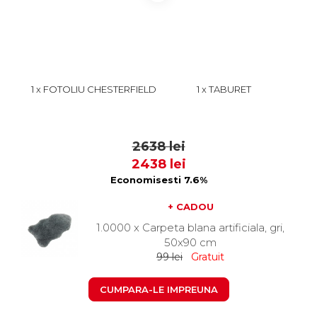
1 x FOTOLIU CHESTERFIELD
1 x TABURET
CU ARCURI, MARO INCHIS,
CHESTERFIELD, CU
105X90X80 CM
ARCURI, MARO, 57X45X40
1999
639
CM
2638 lei
2438 lei
Economisesti 7.6%
+ CADOU
1.0000 x Carpeta blana artificiala, gri,
50x90 cm
99 lei
Gratuit
CUMPARA-LE IMPREUNA