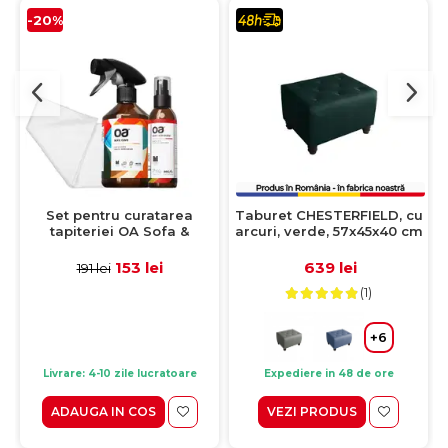
-20%
Set pentru curatarea
Taburet CHESTERFIELD, cu
tapiteriei OA Sofa &
arcuri, verde, 57x45x40 cm
Eliminator 250 ml + 1
Laveta din microfibra
153 lei
639 lei
191 lei
35x35 cm
(1)
+6
Livrare: 4-10 zile lucratoare
Expediere in 48 de ore
ADAUGA IN COS
VEZI PRODUS