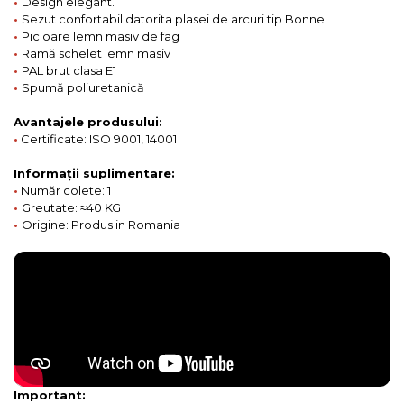
•
Design elegant.
•
Sezut confortabil datorita plasei de arcuri tip Bonnel
•
Picioare lemn masiv de fag
•
Ramă schelet lemn masiv
•
PAL brut clasa E1
•
Spumă poliuretanică
Avantajele produsului:
•
Certificate: ISO 9001, 14001
Informații suplimentare:
•
Număr colete: 1
•
Greutate: ≈40 KG
•
Origine: Produs in Romania
Important: