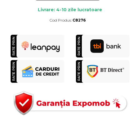
Livrare: 4-10 zile lucratoare
Cod Produs:
C8276
Durata de livrare:
4-10 zile lucratoare