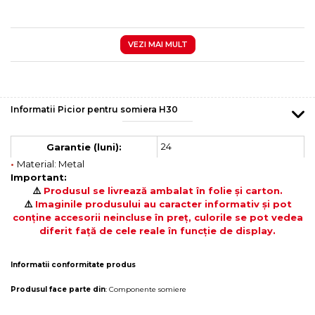
VEZI MAI MULT
Informatii Picior pentru somiera H30
24
Garantie (luni):
•
Material: Metal
Important:
⚠️
Produsul se livrează ambalat în folie și carton.
⚠️
Imaginile produsului au caracter informativ și pot
conține accesorii neincluse în preț, culorile se pot vedea
diferit față de cele reale în funcție de display.
Informatii conformitate produs
Produsul face parte din
:
Componente somiere