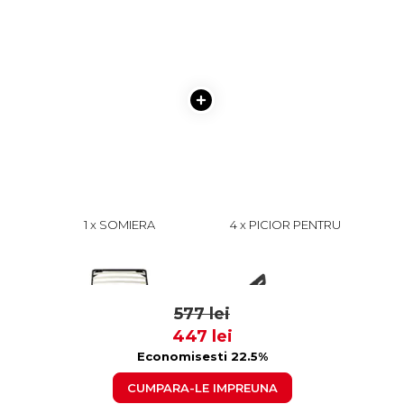
1 x SOMIERA
4 x PICIOR PENTRU
DEMONTABILA, 120X200
SOMIERA H30
CM, FARA PICIOARE
529 lei
8
379
577 lei
447 lei
Economisesti 22.5%
CUMPARA-LE IMPREUNA