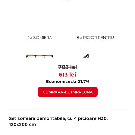
1 x SOMIERA
8 x PICIOR PENTRU
DEMONTABILA, 200X200
SOMIERA H30
CM, FARA PICIOARE
719 lei
8
529
783 lei
613 lei
Economisesti 21.7%
CUMPARA-LE IMPREUNA
Set somiera demontabila, cu 4 picioare H30,
120x200 cm