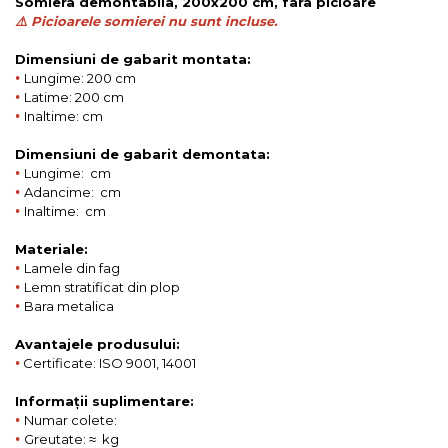
Somiera demontabila, 200x200 cm, fara picioare
⚠️ Picioarele somierei nu sunt incluse.
Dimensiuni de gabarit montata:
•
Lungime: 200 cm
•
Latime: 200 cm
•
Inaltime: cm
Dimensiuni de gabarit demontata:
•
Lungime: cm
•
Adancime: cm
•
Inaltime: cm
Materiale:
•
Lamele din fag
•
Lemn stratificat din plop
•
Bara metalica
Avantajele produsului:
•
Certificate: ISO 9001, 14001
Informații suplimentare:
•
Numar colete:
•
Greutate: ≈ kg