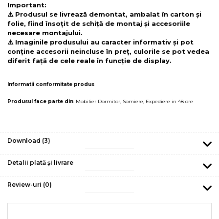
Important:
⚠️ Produsul se livrează demontat, ambalat în carton și
folie, fiind însoțit de schiță de montaj și accesoriile
necesare montajului.
⚠️ Imaginile produsului au caracter informativ și pot
conține accesorii neincluse în preț, culorile se pot vedea
diferit față de cele reale în funcție de display.
Informatii conformitate produs
Produsul face parte din
:
Mobilier Dormitor
,
Somiere
,
Expediere in 48 ore
Download (3)
Detalii plată și livrare
Review-uri
(0)