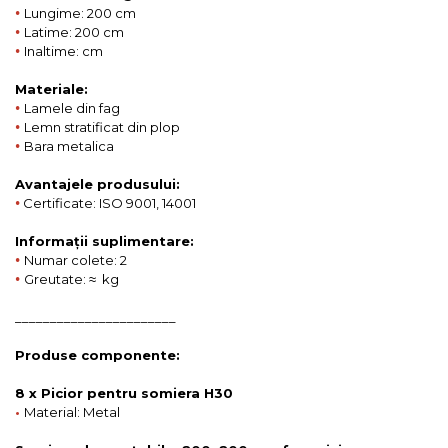
•
Lungime: 200 cm
•
Latime: 200 cm
•
Inaltime: cm
Materiale:
•
Lamele din fag
•
Lemn stratificat din plop
•
Bara metalica
Avantajele produsului:
•
Certificate: ISO 9001, 14001
Informații suplimentare:
•
Numar colete: 2
•
Greutate: ≈ kg
_______________________
Produse componente:
8 x Picior pentru somiera H30
•
Material: Metal