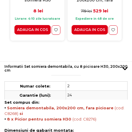
picioare
8 lei
529 lei
719 lei
Livrare: 4-10 zile lucratoare
Expediere in 48 de ore
ADAUGA IN COS
ADAUGA IN COS
Informatii Set somiera demontabila, cu 8 picioare H30, 200x200
cm
2
Numar colete:
24
Garantie (luni):
Set compus din:
•
Somiera demontabila, 200x200 cm, fara picioare
(cod:
C8268)
si
•
8 x Picior pentru somiera H30
(cod: C8276)
Dimensiuni de gabarit montata: