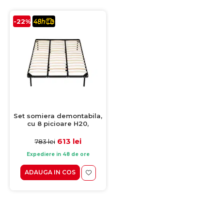
-22%
Set somiera demontabila,
cu 8 picioare H20,
200x200 cm
613 lei
783 lei
Expediere in 48 de ore
ADAUGA IN COS