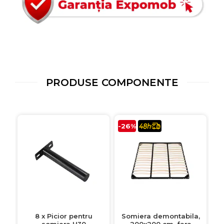
PRODUSE COMPONENTE
-26%
8 x Picior pentru
Somiera demontabila,
somiera H30
200x200 cm, fara