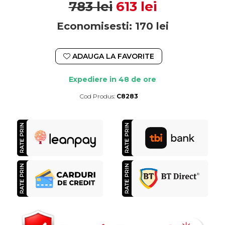
783 lei
613 lei
Economisesti:
170
lei
ADAUGA LA FAVORITE
Expediere in 48 de ore
Cod Produs:
C8283
Durata de livrare:
Expediere in 48 de ore