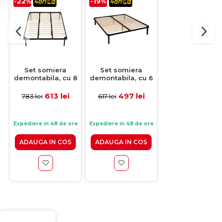
-22%
-19%
-33%
Set somiera
Set somiera
Somiera
demontabila, cu 8
demontabila, cu 6
demontabila
picioare H20,
picioare H30,
premium, cu 
200x200 cm
160x200 cm
picioare H30,
613 lei
497 lei
499 lei
783 lei
617 lei
749 lei
140x200 cm
Expediere in 48 de ore
Expediere in 48 de ore
Expediere in 48 de 
ADAUGA IN COS
ADAUGA IN COS
ADAUGA IN CO