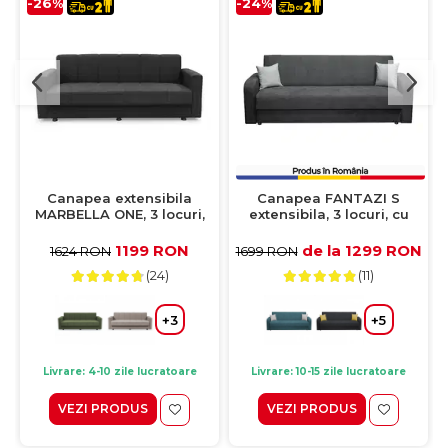
-26%
-24%
Canapea extensibila
Canapea FANTAZI S
MARBELLA ONE, 3 locuri,
extensibila, 3 locuri, cu
cu arcuri si lada
arcuri, lada depozitare,
depozitare, antracit,
gri inchis, 225x80x90 cm
1199 RON
de la 1299 RON
1624 RON
1699 RON
214x73x80 cm
(24)
(11)
+3
+5
Livrare: 4-10 zile lucratoare
Livrare: 10-15 zile lucratoare
VEZI PRODUS
VEZI PRODUS