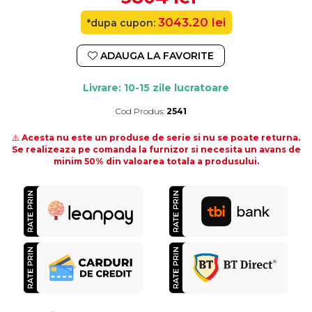
3043.20 lei
*dupa cupon:
ADAUGA LA FAVORITE
Livrare: 10-15 zile lucratoare
Cod Produs:
2541
Durata de livrare:
10-15 zile lucratoare
⚠️
Acesta nu este un produse de serie si nu se poate returna.
Se realizeaza pe comanda la furnizor si necesita un avans de
minim 50% din valoarea totala a produsului.