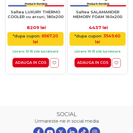
Saltea LUXURY THERMO
Saltea SALAMANDER
COOLER cu arcuri, 180x200
MEMORY FOAM 160x200
cm, H 39 cm
cm, H 29 cm, spuma
memorie
8209 lei
4437 lei
6567.20
3549.60
*dupa cupon:
*dupa cupon:
lei
lei
Livrare: 10-15 zile lucratoare
Livrare: 10-15 zile lucratoare
ADAUGA IN COS
ADAUGA IN COS
SOCIAL
Urmareste-ne in social media