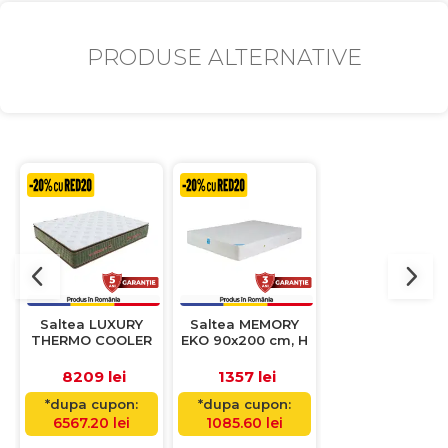
PRODUSE ALTERNATIVE
Saltea LUXURY
Saltea MEMORY
Saltea
THERMO COOLER
EKO 90x200 cm, H
SALAMANDER
cu arcuri, 180x200
20 cm, spuma
LATEX 160x20
cm, H 39 cm
memorie
cm, H 29 cm,
8209 lei
1357 lei
4744 lei
spuma
*dupa cupon:
*dupa cupon:
*dupa cupon:
6567.20 lei
1085.60 lei
3795.20 lei