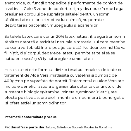
anatomice, cu funcții ortopedice și performante de confort de
nivel înalt. Cele 3 zone de confort susțin și distribuie în mod egal
presiunea corpului pe suprafața saltelei pentru un somn
sănătos.Latexul, prin structura lui chimică, nu permite
dezvoltarea bacteriilor, mucegaiului si acarienilor.
Saltelele Latex care contin 20% latex natural, îţi asigură un somn
sănătos datorită elasticităţii naturale a materialului care menţine
coloana vertebrală într-o poziţie corectă. Nu doar somnul tău va
fi liniștit, ci și corpul, deoarece latexul permite saltelei să se
autoaerisească și să își autoregleze umiditatea.
Husa saltelei este formata dintr-o tesatura moale si delicate cu
tratament de Aloe Vera, matlasata cu vatelina si bumbac de
400gr/mp pe suprafata de dormit. Tratamentul cu Aloe Vera are
multiple beneficii asupra organismului dotorita continutului de
substante biologice(vitamine ,minerale,aminoacizi etc.), are
efecte pozitive asupra pielii, mentine un echilibru bioenergetic
si ofera astfel un somn odihnitor.
Informatii conformitate produs
Produsul face parte din
:
Saltele
,
Saltele cu Spumă
,
Produs în România