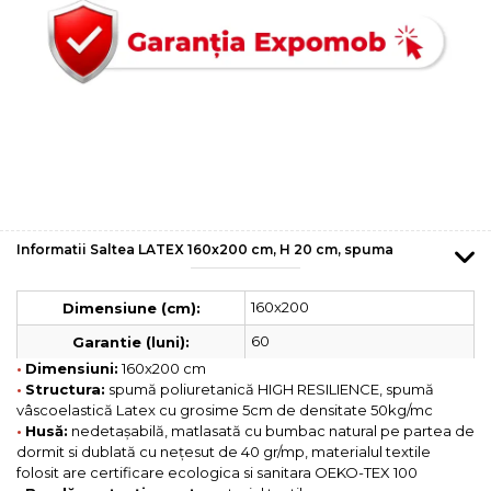
Informatii Saltea LATEX 160x200 cm, H 20 cm, spuma
160x200
Dimensiune (cm):
60
Garantie (luni):
•
Dimensiuni:
160x200 cm
•
Structura:
spumă poliuretanică HIGH RESILIENCE, spumă
vâscoelastică Latex cu grosime 5cm de densitate 50kg/mc
•
Husă:
nedetașabilă, matlasată cu bumbac natural pe partea de
dormit si dublată cu nețesut de 40 gr/mp, materialul textile
folosit are certificare ecologica si sanitara OEKO-TEX 100