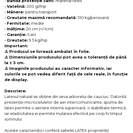
•
Bandă protecție cant:
material textil
•
Vatelină:
200 gr/mp
•
Mânere:
pentru transport
•
Greutate maximă recomandată:
130 kg/persoană
•
Fermitate:
medie
•
Inălțime:
20 cm (+/-1cm)
•
Garanție:
5 ani
•
Greutate:
9.5 kg/mp
Important:
⚠️ Produsul se livrează ambalat în folie.
⚠️ Dimensiunile produsului pot avea o toleranță de până
la ± 3 cm.
⚠️ Imaginile produsului au caracter informativ, iar
culorile se pot vedea diferit față de cele reale, în funcție
de display.
Descriere:
Latexul natural se obține din seva arborelui de cauciuc. Datorită
prezenței microcelulelor de aer intercomunicante, spuma de
latex permite o aerisire internă superioară, o stabilitate termică,
iar elasticitatea ei permite mularea efectivă pe corp în timpul
somnului.
Aceste caracteristici conferă saltelei LATEX proprietăți