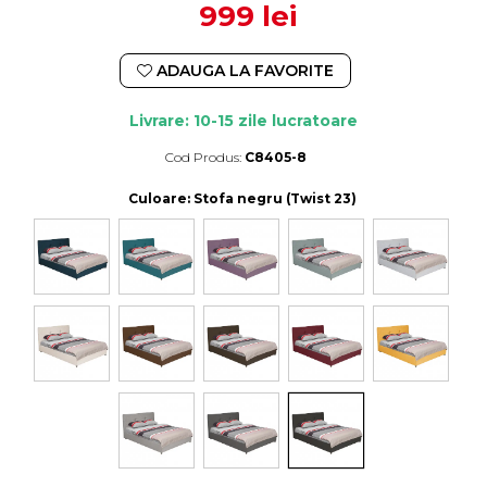
999 lei
ADAUGA LA FAVORITE
Livrare: 10-15 zile lucratoare
Cod Produs:
C8405-8
Durata de livrare:
10-15 zile lucratoare
Culoare
: Stofa negru (Twist 23)