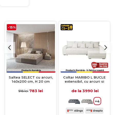
-15%
Saltea SELECT cu arcuri,
Coltar MARIBO L BUCLE
140x200 cm, H 20 cm
extensibil, cu arcuri si
lada depozitare, colt
dreapta, crem,
783 lei
de la 3990 lei
916 lei
282x205x92 cm
+4