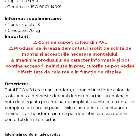
•
Tapitat cu stofa
•
Certificate: ISO 9001, 14001
Informatii suplimentare:
•
Numar colete: 3
•
Greutate: 70 kg
Important:
⚠️ Contine suport saltea din PAL
⚠️ Produsul se livrează demontat, însoțit de schiță de
montaj și accesoriile necesare montajului.
⚠️ Imaginile produsului au caracter informativ și pot
conține accesorii neincluse în preț, culorile se pot vedea
diferit față de cele reale în funcție de display.
Descriere:
Patul ECONO I este unul modern, disponibil in diferite culori de
stofa. Acesta defineste decorul dormitorului tau si ii confera o
nota de eleganta prin imbinarea simplitatii nuantelor cu detaliile
complexe de care dispune. Liniile bine definite si conturarea
minimalista il transforma intr-un pat deosebit care va redefini
confortul dormitorului tau.
Informatii conformitate produs