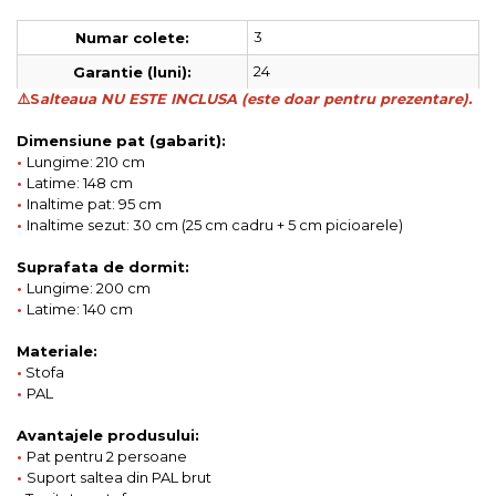
3
Numar colete:
24
Garantie (luni):
⚠️S
alteaua NU ESTE INCLUSA (este doar pentru prezentare).
Dimensiune pat (gabarit):
•
Lungime: 210 cm
•
Latime: 148 cm
•
Inaltime pat: 95 cm
•
Inaltime sezut: 30 cm (25 cm cadru + 5 cm picioarele)
Suprafata de dormit:
•
Lungime: 200 cm
•
Latime: 140 cm
Materiale:
•
Stofa
•
PAL
Avantajele produsului:
•
Pat pentru 2 persoane
•
Suport saltea din PAL brut