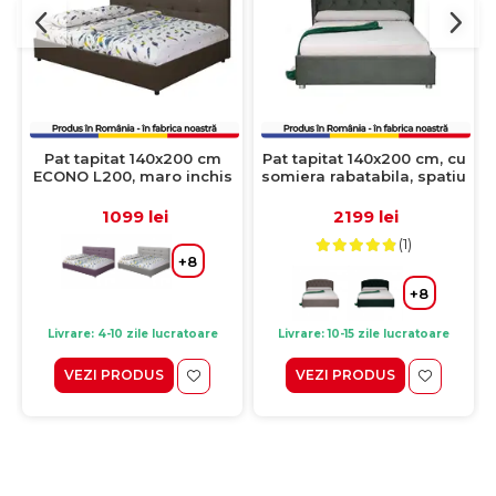
Pat tapitat 140x200 cm
Pat tapitat 140x200 cm, cu
ECONO L200, maro inchis
somiera rabatabila, spatiu
depozitare, ROUND, gri
inchis
1099 lei
2199 lei
(1)
+8
+8
Livrare: 4-10 zile lucratoare
Livrare: 10-15 zile lucratoare
VEZI PRODUS
VEZI PRODUS