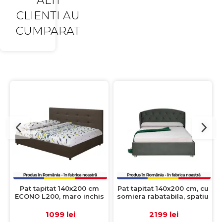
ALTI
CLIENTI AU
CUMPARAT
Pat tapitat 140x200 cm
Pat tapitat 140x200 cm, cu
ECONO L200, maro inchis
somiera rabatabila, spatiu
depozitare, ROUND, gri
inchis
1099 lei
2199 lei