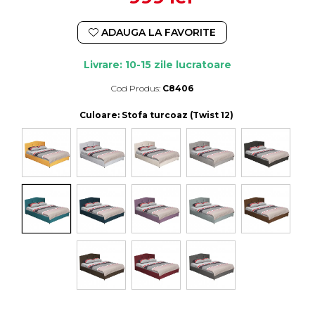
ADAUGA LA FAVORITE
Livrare: 10-15 zile lucratoare
Cod Produs:
C8406
Durata de livrare:
10-15 zile lucratoare
Culoare
: Stofa turcoaz (Twist 12)