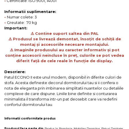
•
Certificate: ISO 9001, 14001
Informatii suplimentare:
•
Numar colete: 3
•
Greutate: 70 kg
Important:
⚠️ Contine suport saltea din PAL
⚠️ Produsul se livrează demontat, însoțit de schiță de
montaj și accesoriile necesare montajului.
⚠️ Imaginile produsului au caracter informativ și pot
conține accesorii neincluse în preț, culorile se pot vedea
diferit față de cele reale în funcție de display.
Descriere:
Patul ECONO II este unul modern, disponibil in diferite culori de
stofa. Acesta defineste decorul dormitorului tau si ii confera o
nota de eleganta prin imbinarea simplitatii nuantelor cu detaliile
complexe de care dispune. Liniile bine definite si conturarea
minimalista il transforma intr-un pat deosebit care va redefini
confortul dormitorului tau.
Informatii conformitate produs
Produsul face parte din
:
Produs în România
,
Mobilier Dormitor
,
Paturi Tapitate
,