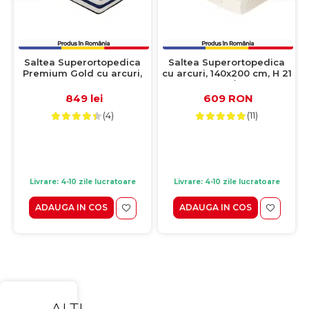
Saltea Superortopedica
Saltea Superortopedica
Premium Gold cu arcuri,
cu arcuri, 140x200 cm, H 21
140x200 cm, H 25 cm, fata
cm, fata vara/fata iarna,
vara/fata iarna
crem
849 lei
609 RON
(4)
(11)
Livrare: 4-10 zile lucratoare
Livrare: 4-10 zile lucratoare
ADAUGA IN COS
ADAUGA IN COS