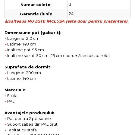
3
Numar colete:
24
Garantie (luni):
⚠️S
alteaua NU ESTE INCLUSA (este doar pentru prezentare).
Dimensiune pat (gabarit):
•
Lungime: 210 cm
•
Latime: 148 cm
•
Inaltime pat: 95 cm
•
Inaltime sezut: 30 cm (25 cm cadru + 5 cm picioarele)
Suprafata de dormit:
•
Lungime: 200 cm
•
Latime: 140 cm
Materiale:
•
Stofa
•
PAL
Avantajele produsului:
•
Pat pentru 2 persoane
•
Suport saltea din PAL brut
•
Tapitat cu stofa