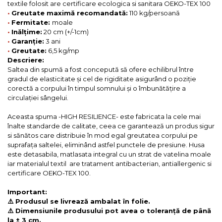
textile folosit are certificare ecologica si sanitara OEKO-TEX 100
•
Greutate maximă recomandată:
110 kg/persoană
•
Fermitate:
moale
•
Inălțime:
20 cm (+/-1cm)
•
Garanție:
3 ani
•
Greutate:
6,5 kg/mp
Descriere:
Saltea din spumă a fost concepută să ofere echilibrul între
gradul de elasticitate și cel de rigiditate asigurând o poziție
corectă a corpului în timpul somnului și o îmbunătățire a
circulației sângelui.
Aceasta spuma -HIGH RESILIENCE- este fabricata la cele mai
înalte standarde de calitate, ceea ce garantează un produs sigur
si sănătos care distribuie în mod egal greutatea corpului pe
suprafața saltelei, eliminând astfel punctele de presiune. Husa
este detasabila, matlasata integral cu un strat de vatelina moale
iar materialul textil are tratament antibacterian, antiallergenic si
certificare OEKO-TEX 100.
Important:
⚠️ Produsul se livrează ambalat în folie.
⚠️ Dimensiunile produsului pot avea o toleranță de până
la ± 3 cm.