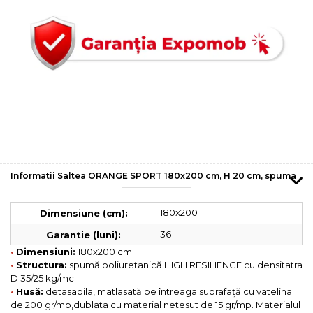
Informatii Saltea ORANGE SPORT 180x200 cm, H 20 cm, spuma
180x200
Dimensiune (cm):
36
Garantie (luni):
•
Dimensiuni:
180x200 cm
•
Structura:
spumă poliuretanică HIGH RESILIENCE cu densitatra
D 35/25 kg/mc
•
Husă:
detasabila, matlasată pe întreaga suprafață cu vatelina
de 200 gr/mp,dublata cu material netesut de 15 gr/mp. Materialul