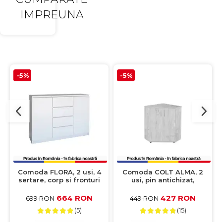
IMPREUNA
-5%
-5%
Comoda FLORA, 2 usi, 4
Comoda COLT ALMA, 2
sertare, corp si fronturi
usi, pin antichizat,
alb, 120x40x97 cm
60x60x82 cm
664 RON
427 RON
699 RON
449 RON
(5)
(15)