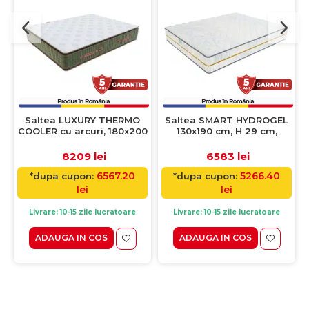
Saltea LUXURY THERMO
Saltea SMART HYDROGEL
COOLER cu arcuri, 180x200
130x190 cm, H 29 cm,
cm, H 39 cm
spuma
8209 lei
6583 lei
6567.20
5266.40
*dupa cupon:
*dupa cupon:
lei
lei
Livrare: 10-15 zile lucratoare
Livrare: 10-15 zile lucratoare
ADAUGA IN COS
ADAUGA IN COS