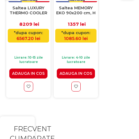
Saltea LUXURY
Saltea MEMORY
Saltea GREEN
THERMO COOLER
EKO 90x200 cm, H
SPORT 140x20
cu arcuri, 180x200
20 cm, spuma
cm, H 20 cm,
cm, H 39 cm
memorie
spuma
8209 lei
1357 lei
1768 lei
*dupa cupon:
*dupa cupon:
*dupa cupon:
6567.20 lei
1085.60 lei
1414.40 lei
(1)
Livrare: 10-15 zile
Livrare: 4-10 zile
Livrare: 10-15 zile
lucratoare
lucratoare
lucratoare
ADAUGA IN COS
ADAUGA IN COS
ADAUGA IN CO
FRECVENT
CUMPARATE