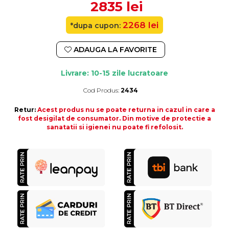
2835 lei
2268 lei
*dupa cupon:
ADAUGA LA FAVORITE
Livrare: 10-15 zile lucratoare
Cod Produs:
2434
Durata de livrare:
10-15 zile lucratoare
Retur:
Acest produs nu se poate returna in cazul in care a
fost desigilat de consumator. Din motive de protectie a
sanatatii si igienei nu poate fi refolosit.