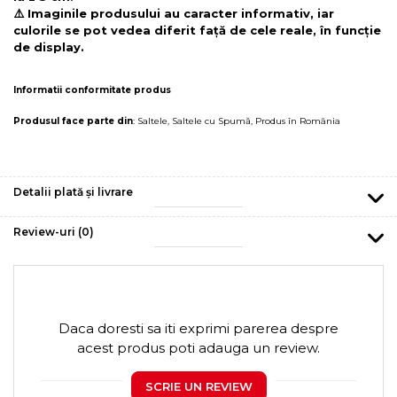
⚠️ Imaginile produsului au caracter informativ, iar
culorile se pot vedea diferit față de cele reale, în funcție
de display.
Informatii conformitate produs
Produsul face parte din
:
Saltele
,
Saltele cu Spumă
,
Produs în România
Detalii plată și livrare
Review-uri
(0)
Daca doresti sa iti exprimi parerea despre
acest produs poti adauga un review.
SCRIE UN REVIEW