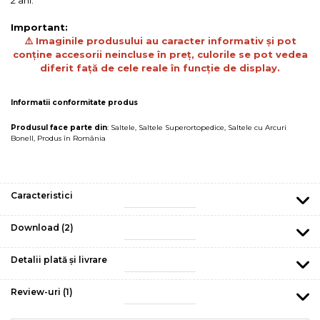
Important:
⚠️ Imaginile produsului au caracter informativ și pot
conține accesorii neincluse în preț, culorile se pot vedea
diferit față de cele reale în funcție de display.
Informatii conformitate produs
Produsul face parte din
:
Saltele
,
Saltele Superortopedice
,
Saltele cu Arcuri
Bonell
,
Produs în România
Caracteristici
Download (2)
Detalii plată și livrare
Review-uri
(1)