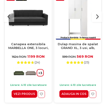
Canapea extensibila
Dulap masina de spalat
MARBELLA ONE, 3 locuri,
GRAND XL, 3 usi, alb,
cu arcuri si lada
97x30x190 cm
depozitare, antracit,
1199 RON
569 RON
1624 RON
599 RON
214x73x80 cm
(24)
(25)
+3
Livrare: 4-10 zile lucratoare
Livrare: 4-10 zile lucratoare
VEZI PRODUS
ADAUGA IN COS