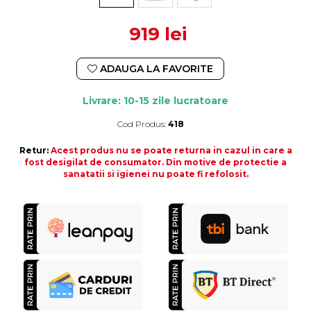
919 lei
ADAUGA LA FAVORITE
Livrare: 10-15 zile lucratoare
Cod Produs:
418
Durata de livrare:
10-15 zile lucratoare
Retur:
Acest produs nu se poate returna in cazul in care a
fost desigilat de consumator. Din motive de protectie a
sanatatii si igienei nu poate fi refolosit.