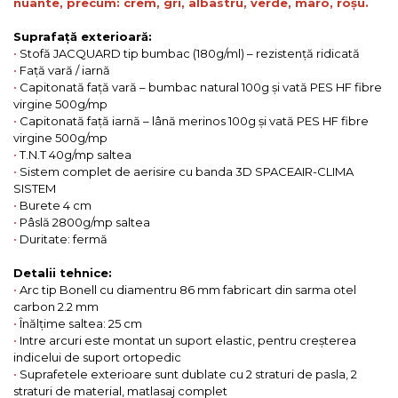
nuante, precum: crem, gri, albastru, verde, maro, roșu.
Suprafață exterioară:
•
Stofă JACQUARD tip bumbac (180g/ml) – rezistență ridicată
•
Față vară / iarnă
•
Capitonată față vară – bumbac natural 100g și vată PES HF fibre
virgine 500g/mp
•
Capitonată față iarnă – lână merinos 100g și vată PES HF fibre
virgine 500g/mp
•
T.N.T 40g/mp saltea
•
Sistem complet de aerisire cu banda 3D SPACEAIR-CLIMA
SISTEM
•
Burete 4 cm
•
Pâslă 2800g/mp saltea
•
Duritate: fermă
Detalii tehnice:
•
Arc tip Bonell cu diamentru 86 mm fabricart din sarma otel
carbon 2.2 mm
•
Înălțime saltea: 25 cm
•
Intre arcuri este montat un suport elastic, pentru creșterea
indicelui de suport ortopedic
•
Suprafetele exterioare sunt dublate cu 2 straturi de pasla, 2
straturi de material, matlasaj complet