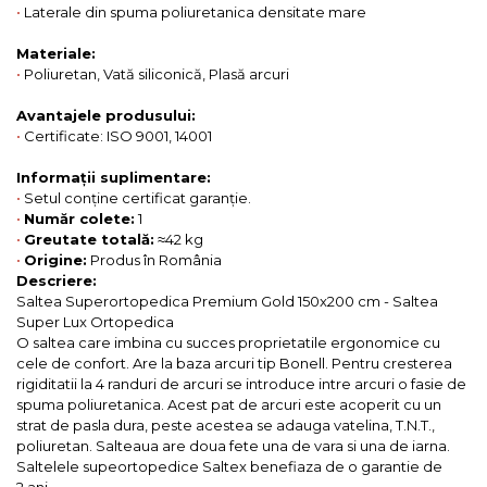
•
Laterale din spuma poliuretanica densitate mare
Materiale:
•
Poliuretan, Vată siliconică, Plasă arcuri
Avantajele produsului:
•
Certificate: ISO 9001, 14001
Informații suplimentare:
•
Setul conține certificat garanție.
•
Număr colete:
1
•
Greutate totală:
≈42 kg
•
Origine:
Produs în România
Descriere:
Saltea Superortopedica Premium Gold 150x200 cm - Saltea
Super Lux Ortopedica
O saltea care imbina cu succes proprietatile ergonomice cu
cele de confort. Are la baza arcuri tip Bonell. Pentru cresterea
rigiditatii la 4 randuri de arcuri se introduce intre arcuri o fasie de
spuma poliuretanica. Acest pat de arcuri este acoperit cu un
strat de pasla dura, peste acestea se adauga vatelina, T.N.T.,
poliuretan. Salteaua are doua fete una de vara si una de iarna.
Saltelele supeortopedice Saltex benefiaza de o garantie de
2 ani.