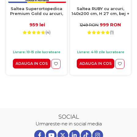
Saltea Superortopedica
Saltea RUBY cu arcuri,
Premium Gold cu arcuri,
140x200 cm, H 27 cm, bej +
160x200 cm, H 25 cm, fata
alb
vara/fata iarna
959 lei
999 RON
1249 RON
(4)
(1)
Livrare: 10-15 zile lucratoare
Livrare: 4-10 zile lucratoare
ADAUGA IN COS
ADAUGA IN COS
SOCIAL
Urmareste-ne in social media