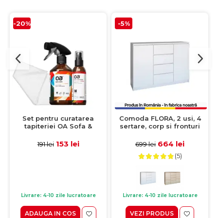
-20%
-5%
Set pentru curatarea
Comoda FLORA, 2 usi, 4
tapiteriei OA Sofa &
sertare, corp si fronturi
Eliminator 250 ml + 1
alb, 120x40x97 cm
Laveta din microfibra
153 lei
664 lei
191 lei
699 lei
35x35 cm
(5)
Livrare: 4-10 zile lucratoare
Livrare: 4-10 zile lucratoare
ADAUGA IN COS
VEZI PRODUS