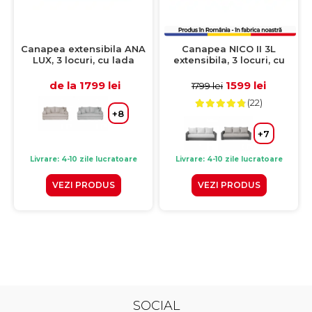
Canapea extensibila ANA
Canapea NICO II 3L
LUX, 3 locuri, cu lada
extensibila, 3 locuri, cu
depozitare, gri inchis,
arcuri si lada depozitare,
185x82x80 cm
bej, 220x85x75 cm
de la 1799 lei
1599 lei
1799 lei
(22)
+8
+7
Livrare: 4-10 zile lucratoare
Livrare: 4-10 zile lucratoare
VEZI PRODUS
VEZI PRODUS
SOCIAL