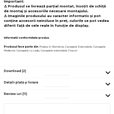
Important:
⚠️ Produsul se livrează parțial montat, însoțit de schiță
de montaj și accesoriile necesare montajului.
⚠️ Imaginile produsului au caracter informativ și pot
conține accesorii neincluse în preț, culorile se pot vedea
diferit față de cele reale în funcție de display.
Informatii conformitate produs
Produsul face parte din
:
Produs în România
,
Canapele Extensibile
,
Canapele
Moderne
,
Canapele cu Lada
,
Canapele extensibile 3 locuri
Download (2)
Detalii plată și livrare
Review-uri
(11)