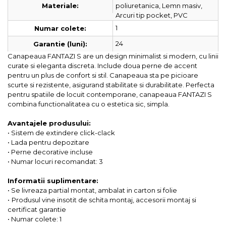
poliuretanica, Lemn masiv,
Materiale:
Arcuri tip pocket, PVC
1
Numar colete:
24
Garantie (luni):
Canapeaua FANTAZI S are un design minimalist si modern, cu linii
curate si eleganta discreta. Include doua perne de accent
pentru un plus de confort si stil. Canapeaua sta pe picioare
scurte si rezistente, asigurand stabilitate si durabilitate. Perfecta
pentru spatiile de locuit contemporane, canapeaua FANTAZI S
combina functionalitatea cu o estetica sic, simpla.
Avantajele produsului:
• Sistem de extindere click-clack
• Lada pentru depozitare
• Perne decorative incluse
• Numar locuri recomandat: 3
Informatii suplimentare:
• Se livreaza partial montat, ambalat in carton si folie
•
Produsul vine insotit de schita montaj, accesorii montaj si
certificat garantie
• Numar colete: 1