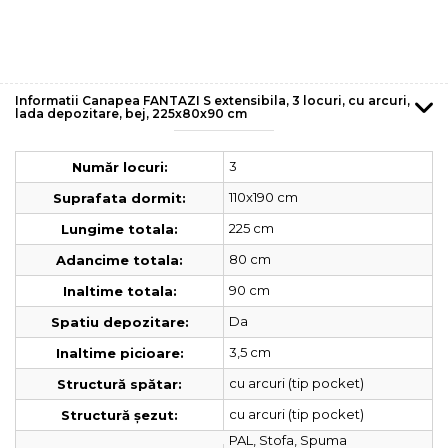
Informatii Canapea FANTAZI S extensibila, 3 locuri, cu arcuri,
lada depozitare, bej, 225x80x90 cm
3
Număr locuri:
110x190 cm
Suprafata dormit:
225 cm
Lungime totala:
80 cm
Adancime totala:
90 cm
Inaltime totala:
Da
Spatiu depozitare:
3,5 cm
Inaltime picioare:
cu arcuri (tip pocket)
Structură spătar:
cu arcuri (tip pocket)
Structură șezut:
PAL, Stofa, Spuma