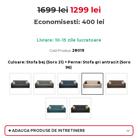
1699 lei
1299 lei
Economisesti:
400
lei
Livrare: 10-15 zile lucratoare
Cod Produs:
28019
Durata de livrare:
10-15 zile lucratoare
Culoare
: Stofa bej (Soro 21) + Perne: Stofa gri antracit (Soro
96)
➕ ADAUGA PRODUSE DE INTRETINERE