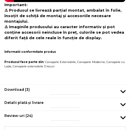
Important:
⚠️ Produsul se livrează parțial montat, ambalat în folie,
însoțit de schiță de montaj și accesoriile necesare
montajului.
⚠️ Imaginile produsului au caracter informativ și pot
conține accesorii neincluse în preț, culorile se pot vedea
diferit față de cele reale în funcție de display.
Informatii conformitate produs
Produsul face parte din
:
Canapele Extensibile
,
Canapele Moderne
,
Canapele cu
Lada
,
Canapele extensibile 3 locuri
Download (3)
Detalii plată și livrare
Review-uri
(24)