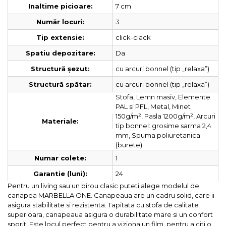
7 cm
Inaltime picioare:
3
Număr locuri:
click-clack
Tip extensie:
Da
Spatiu depozitare:
cu arcuri bonnel (tip „relaxa”)
Structură șezut:
cu arcuri bonnel (tip „relaxa”)
Structură spătar:
Stofa, Lemn masiv, Elemente
PAL si PFL, Metal, Minet
150g/m², Pasla 1200g/m², Arcuri
Materiale:
tip bonnel: grosime sarma 2,4
mm, Spuma poliuretanica
(burete)
1
Numar colete:
24
Garantie (luni):
Pentru un living sau un birou clasic puteti alege modelul de
canapea MARBELLA ONE. Canapeaua are un cadru solid, care ii
asigura stabilitate si rezistenta. Tapitata cu stofa de calitate
superioara, canapeaua asigura o durabilitate mare si un confort
sporit. Este locul perfect pentru a viziona un film, pentru a citi o