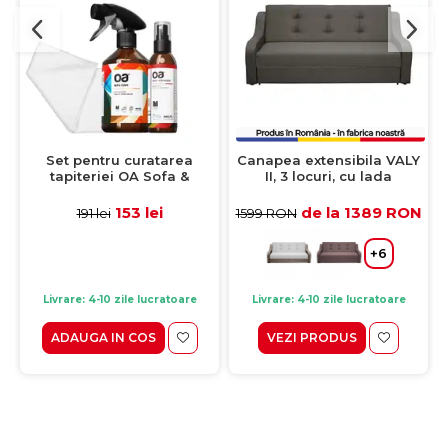
Set pentru curatarea
Canapea extensibila VALY
tapiteriei OA Sofa &
II, 3 locuri, cu lada
Eliminator 250 ml + 1
depozitare, pietre,
Laveta din microfibra
215x90x95 cm
153 lei
de la 1389 RON
191 lei
1599 RON
35x35 cm
+6
Livrare: 4-10 zile lucratoare
Livrare: 4-10 zile lucratoare
ADAUGA IN COS
VEZI PRODUS