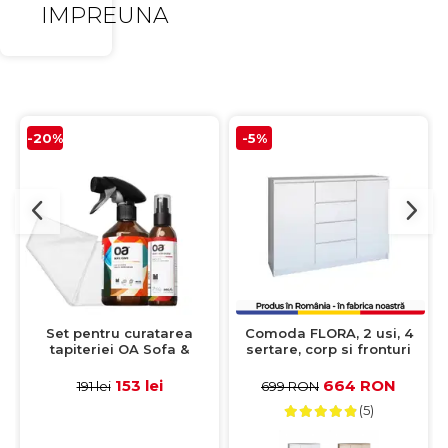
IMPREUNA
-20%
-5%
Set pentru curatarea
Comoda FLORA, 2 usi, 4
tapiteriei OA Sofa &
sertare, corp si fronturi
Eliminator 250 ml + 1
alb, 120x40x97 cm
Laveta din microfibra
153 lei
664 RON
191 lei
699 RON
35x35 cm
(5)