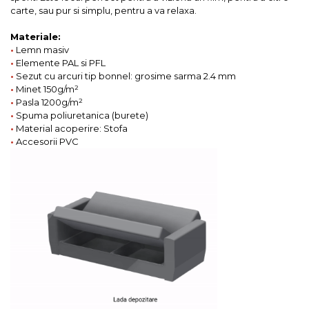
carte, sau pur si simplu, pentru a va relaxa.
Materiale:
•
Lemn masiv
•
Elemente PAL si PFL
•
Sezut cu arcuri tip bonnel: grosime sarma 2.4 mm
•
Minet 150g/m²
•
Pasla 1200g/m²
•
Spuma poliuretanica (burete)
•
Material acoperire: Stofa
•
Accesorii PVC