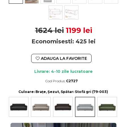
1624 lei
1199 lei
Economisesti:
425
lei
ADAUGA LA FAVORITE
Livrare: 4-10 zile lucratoare
Cod Produs:
C2727
Durata de livrare:
4-10 zile lucratoare
Culoare
: Brațe, Șezut, Spătar: Stofă gri (79-003)